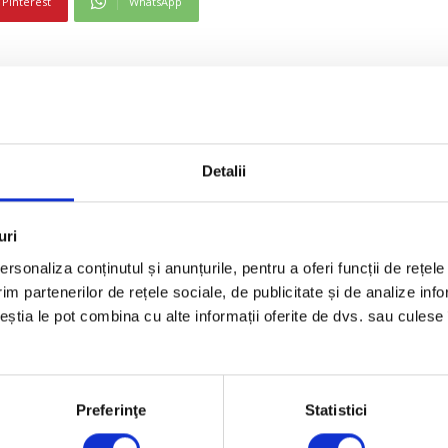
Pinterest
WhatsApp
rt Glință a cucerit cea dintâi medalie pentru România 
luție superbă și a cucerit medalia de bronz în proba de
Detalii
bazin de 50 m, și vicecampion continental, în bazin scu
e americanul Shaine Casas (49.23 s) și de către rusul K
uri
rsonaliza conținutul și anunțurile, pentru a oferi funcții de rețele
im partenerilor de rețele sociale, de publicitate și de analize info
ceștia le pot combina cu alte informații oferite de dvs. sau culese î
Pinterest
WhatsApp
Preferinţe
Statistici