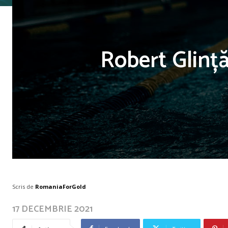
Robert Glinț
Scris de
RomaniaForGold
17 DECEMBRIE 2021