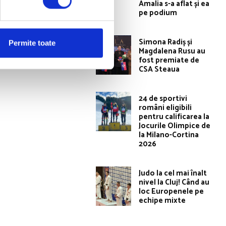
Amalia s-a aflat și ea
Articolul următor
pe podium
20 DE ZILE!
Simona Radiș și
Permite toate
Magdalena Rusu au
fost premiate de
CSA Steaua
24 de sportivi
români eligibili
pentru calificarea la
Jocurile Olimpice de
la Milano-Cortina
2026
Judo la cel mai înalt
nivel la Cluj! Când au
loc Europenele pe
echipe mixte