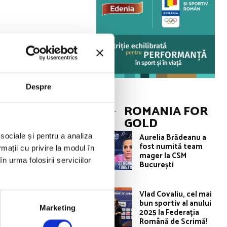
la Campionatul
 100 m spate!
Despre
rt, la Kazan,
ROMANIA FOR
liment Kolesnikov
GOLD
Aurelia Brădeanu a
 sociale și pentru a analiza
fost numită team
rmații cu privire la modul în
mager la CSM
n urma folosirii serviciilor
București
Vlad Covaliu, cel mai
bun sportiv al anului
Marketing
2025 la Federația
Română de Scrimă!