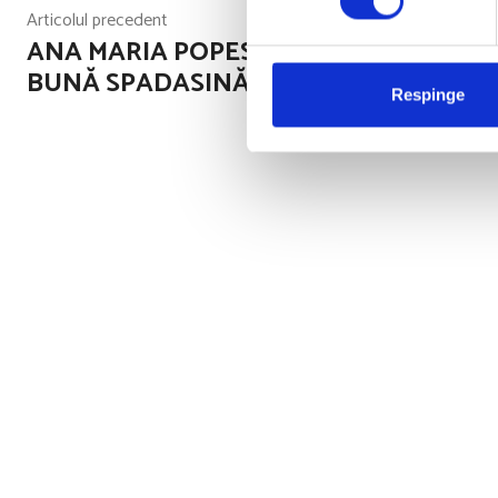
Articolul precedent
ANA MARIA POPESCU DESEMNATĂ CEA
BUNĂ SPADASINĂ A LUMII!
Respinge