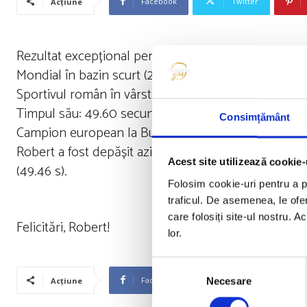
Facebook
Twitter
Acțiune
Rezultat excepțional pentru sportul românesc! Robe
Mondial în bazin scurt (25 m) de la Abu Dhabi!
Sportivul român în vârstă de 24 de ani a avut o evo
Timpul său: 49.60 secunde!
Consimțământ
Campion european la Budapesta în aceiași probă, în 
Robert a fost depășit azi la Abu Dhadi doar de cătr
Acest site utilizează cookie-
(49.46 s).
Folosim cookie-uri pentru a pe
traficul. De asemenea, le ofer
care folosiți site-ul nostru. A
Felicitări, Robert!
lor.
Selecția
Facebook
Twitter
Necesare
Acțiune
consimțământului