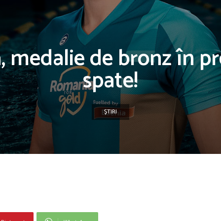
ă, medalie de bronz în p
spate!
ȘTIRI