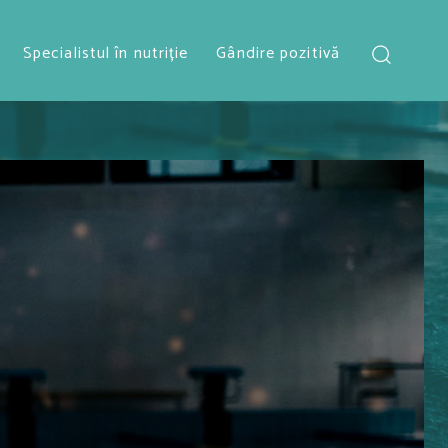
Specialistul în nutriție
Gândire pozitivă