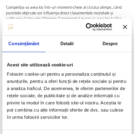
Competiția va avea loc într-un moment-cheie al ciclului olimpic, când
punctele obținute vor influența direct clasamentele mondiale și
calificarea la Jocurile Olimpice. Evenimentul major va avea loc la Cluj-
Napoca, în BT Arena, una dintre cele mai moderne săli polivalente din
România. În urma întâlnirii delegației Federației Române de Judo cu
conducerea Agenției Naționale pentru Sport, aceasta și-a exprimat
sprijinul necondiționat pentru susținerea și organizarea competiției,
Consimțământ
Detalii
Despre
confirmând implicarea autorităților române în desfășurarea acestui
proiect de anvergură internațională’, se menționează pe site-ul citat.
Acest site utilizează cookie-uri
Articolul precedent
Articolul următor
Folosim cookie-uri pentru a personaliza conținutul și
DAVID POPOVICI ȘI MIHAELA
24 DE SPORTIVI ROMÂNI
CAMBEI AU FOST DESEMNAȚI
ELIGIBILI PENTRU
anunțurile, pentru a oferi funcții de rețele sociale și pentru
CEI MAI BUNI SPORTIVI AI CS
CALIFICAREA LA JOCURILE
a analiza traficul. De asemenea, le oferim partenerilor de
DINAMO
OLIMPICE DE LA MILANO-
rețele sociale, de publicitate și de analize informații cu
CORTINA 2026
privire la modul în care folosiți site-ul nostru. Aceștia le
pot combina cu alte informații oferite de dvs. sau culese
FUELLED BY
în urma folosirii serviciilor lor.