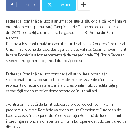
Facebook
Twitter
Federația Română de Judo a anunțat pe site-ul său oficial că România va
organiza pentru prima oară Campionatele Europene de echipe mixte
din 2027, competiția urmând să fie găzduită de BT Arena din Cluj-
Napoca.
Decizia a fost confirmată în cadrul celui de-al 77-lea Congres Ordinar al
Uniunii Europene de Judo, desfășurat la Las Palmas (Spania), eveniment
la care România a fost reprezentată de președintele FRJ, Florin Bercean,
și secretarul general adjunct Eduard Zgorcea.
Federația Română de Judo consideră că atribuirea organizării
Campionatului European Echipe Mixte Seniori 2027 de către EJU
reprezintă o recunoaștere clară a profesionalismului, credibilității și
capacității organizatorice demonstrate de în ultimii ani.
„Pentru prima dată de la introducerea probei de echipe mixte în
programul olimpic, România va organiza un Campionat European de
Judo la această categorie, după ce Federația Română de Judo a primit
încredințarea oficială din partea Uniunii Europene de Judo pentru ediția
din 2027.