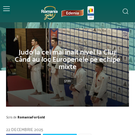
Judo la cel mai înalt nivel la Cluj!
Când au loc Europenele pe echipe
mixte
ȘTIRI
Scris de
RomaniaForGold
22 DECEMBRIE 2025