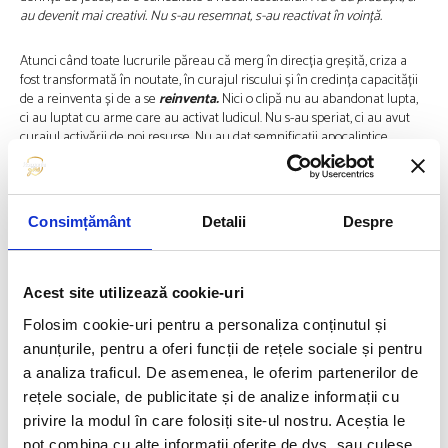
au devenit mai creativi. Nu s-au resemnat, s-au reactivat în voință.
Atunci când toate lucrurile păreau că merg în direcția greșită, criza a
fost transformată în noutate, în curajul riscului și în credința capacității
de a reinventa și de a se
reinventa.
Nici o clipă nu au abandonat lupta,
ci au luptat cu arme care au activat ludicul. Nu s-au speriat, ci au avut
curajul activării de noi resurse. Nu au dat semnificații apocaliptice
evidentului, ci au resemnificat în speranță.
Modestia propriei valori
Consimțământ
Detalii
Despre
Acești antrenori extraordinari nu au epatat vreodată, nu au fost
nicicând autosuficienți. Deși experiența și rezultatele îi recomandă ca
experți unici, ei au vrut și au avut capacitatea de a lucra în echipă. Nu
Acest site utilizează cookie-uri
sunt singurii de-a lungul timpului, dar sunt exemplele acestui ciclu
olimpic.
Folosim cookie-uri pentru a personaliza conținutul și
anunțurile, pentru a oferi funcții de rețele sociale și pentru
Sunt cei care nu au luat decizii fără să-i asculte pe cei din jur, nu s-au
a analiza traficul. De asemenea, le oferim partenerilor de
centrat pe ei înșiși; nu au vrut să obțină gloria – singuri, ei au vrut s-o
rețele sociale, de publicitate și de analize informații cu
împartă cu ceilalți. Îmi spunea cineva: ”Da, pentru că ei nu mai aveau ce
privire la modul în care folosiți site-ul nostru. Aceștia le
pierde.” Într-adevăr, pentru că atunci când nu mai ai ce pierde, devii
autentic. Până la urmă despre asta este vorba: calitatea cea mai
pot combina cu alte informații oferite de dvs. sau culese