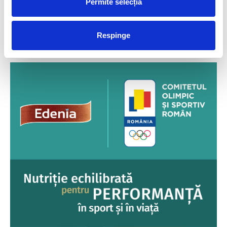
Permite selecția
AVEA LOC FĂRĂ UN IDEAL
SUFICIENT DE PUTERNIC
Respinge
FUELLED BY