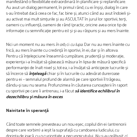
manifestând o flexibilitate extraordinară în planificare și replanificare.
Au avut un dialog permanent, în primul rând, cu ei înșiși, dialog în care
s-au întrebat dacă ceea ce fac, fac bine și, atunci când au avut îndoieli și-
au activat mai mult simțurile și au ASCULTAT în jurul lor: sportivii, terți,
oameni cu influență, oameni de rând (practic, oricine avea orice tip de
informație cu semnificație pentru ei) și și-au răspuns și au mers înainte.
Nici un moment nu au mers
în orb
, ci
cu lupa.
Dar nu au mers înainte cu
frică, au mers înainte cu credință în sportivi, în ei, dar și în altceva.
Pentru că înțelepciune înseamnă cumpătare, prudență și moderație,
experiența i-a învățat să găsească măsura în lipsa de măsură specifică
performanței de înalt nivel și, tot ea, i-a învățat să anticipeze lucrurile și
să încerce să
înțeleagă
chiar și în lucrurile cu adevărat dureroase
pentru ei – semnalul profund de alarmă pe care sportivii îl trăgeau,
dându-și sau nu seama. Profunzimea în căutarea cunoașterii în raport
cu sportivii pe care îi antrenau, i-a făcut
să identifice echilibrul în
dezechilibru și măsura în exces
.
Naivitate în speranță
Când toate semnele prevesteau un nou eșec, copilul din ei (antrenorii
despre care vorbim) a ieșit la suprafață cu candoarea ludicului, cu
dorința de joacă, cu o curiozitate a necunoscutului.
Nu s-au prăbușit, ci