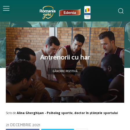
Antrenorii cu har
GÂNDIRE POZITIVĂ
Scris de
Alina Gherghișan - Psiholog sportiv, doctor în științele sportului
21 DECEMBRIE 2021