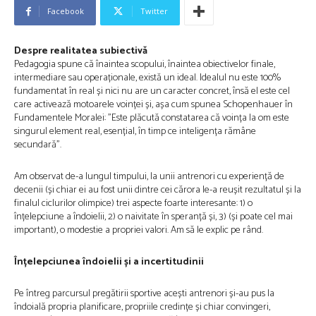
Facebook
Twitter
Despre realitatea subiectivă
Pedagogia spune că înaintea scopului, înaintea obiectivelor finale,
intermediare sau operaționale, există un ideal. Idealul nu este 100%
fundamentat în real și nici nu are un caracter concret, însă el este cel
care activează motoarele voinței și, așa cum spunea Schopenhauer în
Fundamentele Moralei: ”Este plăcută constatarea că voința la om este
singurul element real, esențial, în timp ce inteligența rămâne
secundară”.
Am observat de-a lungul timpului, la unii antrenori cu experiență de
decenii (și chiar ei au fost unii dintre cei cărora le-a reușit rezultatul și la
finalul ciclurilor olimpice) trei aspecte foarte interesante: 1) o
înțelepciune a îndoielii, 2) o naivitate în speranță și, 3) (și poate cel mai
important), o modestie a propriei valori. Am să le explic pe rând.
Înțelepciunea îndoielii și a incertitudinii
Pe întreg parcursul pregătirii sportive acești antrenori și-au pus la
îndoială propria planificare, propriile credințe și chiar convingeri,