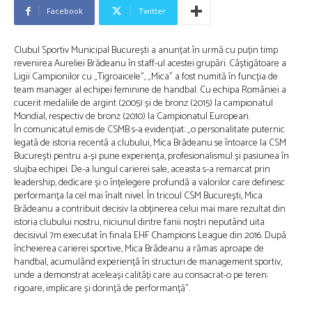
Facebook
Twitter
Clubul Sportiv Municipal București a anunțat în urmă cu puțin timp
revenirea Aureliei Brădeanu în staff-ul acestei grupări. Câștigătoare a
Ligii Campionilor cu „Tigroaicele”, „Mica” a fost numită în funcția de
team manager al echipei feminine de handbal. Cu echipa României a
cucerit medaliile de argint (2005) și de bronz (2015) la campionatul
Mondial, respectiv de bronz (2010) la Campionatul European.
În comunicatul emis de CSMB s-a evidențiat: „o personalitate puternic
legată de istoria recentă a clubului, Mica Brădeanu se întoarce la CSM
București pentru a-și pune experiența, profesionalismul și pasiunea în
slujba echipei. De-a lungul carierei sale, aceasta s-a remarcat prin
leadership, dedicare și o înțelegere profundă a valorilor care definesc
performanța la cel mai înalt nivel. În tricoul CSM București, Mica
Brădeanu a contribuit decisiv la obținerea celui mai mare rezultat din
istoria clubului nostru, niciunul dintre fanii noștri neputând uita
decisivul 7m executat în finala EHF Champions League din 2016. După
încheierea carierei sportive, Mica Brădeanu a rămas aproape de
handbal, acumulând experiență în structuri de management sportiv,
unde a demonstrat aceleași calități care au consacrat-o pe teren:
rigoare, implicare și dorință de performanță”.