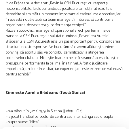
Mica Brădeanu a declarat: „Revin la CSM București cu respect și
responsabilitate, la clubul unde, ca jucătoare, am obținut rezultate
deosebite și am trăit un moment important al carierei mele sportive, iar
în această nouă etapă, ca team manager, îmi doresc să contribui la
organizarea, dezvoltarea și performanța echipei.”
Răzvan Socolovici, managerul operational al echipei feminine de
handbal a CSM București a salutat numirea: „Revenirea Aureliei
Brădeanu la CSM București este un pas important pentru consolidarea
structurii noastre sportive. Ne bucurăm să o avem alături și suntem
convinși că aportul său va contribui semnificativ la atingerea
obiectivelor clubului. Mica știe foarte bine ce înseamnă acest club și ce
presupune performanța la cel mai înalt nivel. A fost o jucătoare
importantă, un lider în vestiar, iar experiența ei este extrem de valoroasă
pentru echipă.”
Cine este Aurelia Brădeanu (fostă Stoica)
– s-a născut în 5 mai 1979, la Slatina (județul Olt)
– a jucat handbal pe postul de centru sau inter stânga sau dreapta
– supranume: ”Mica”
– pe tricou a purtat numărul 79