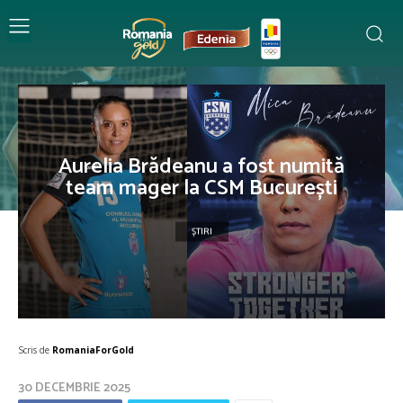
Aurelia Brădeanu a fost numită
team mager la CSM București
ȘTIRI
Scris de
RomaniaForGold
30 DECEMBRIE 2025