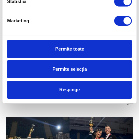
Statistici
Marketing
Permite toate
Știri
Permite selecția
David Popovici și Mihaela Cambei au fost
desemnați cei mai buni sportivi ai CS
Respinge
Dinamo
RomaniaForGold
-
18 decembrie 2025
0