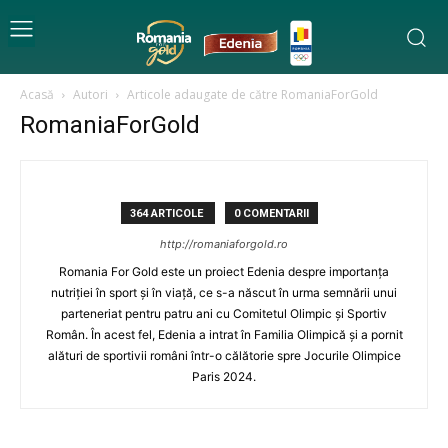
Acasă
Autori
Articole adaugate de către RomaniaForGold
RomaniaForGold
364 ARTICOLE
0 COMENTARII
http://romaniaforgold.ro
Romania For Gold este un proiect Edenia despre importanța
nutriției în sport și în viață, ce s-a născut în urma semnării unui
parteneriat pentru patru ani cu Comitetul Olimpic și Sportiv
Român. În acest fel, Edenia a intrat în Familia Olimpică și a pornit
alături de sportivii români într-o călătorie spre Jocurile Olimpice
Paris 2024.