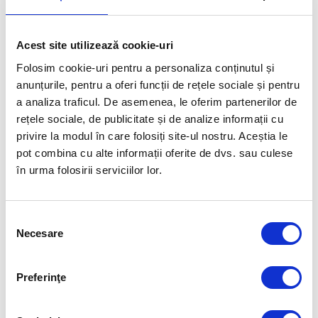
Acest site utilizează cookie-uri
Folosim cookie-uri pentru a personaliza conținutul și
anunțurile, pentru a oferi funcții de rețele sociale și pentru
a analiza traficul. De asemenea, le oferim partenerilor de
rețele sociale, de publicitate și de analize informații cu
privire la modul în care folosiți site-ul nostru. Aceștia le
pot combina cu alte informații oferite de dvs. sau culese
în urma folosirii serviciilor lor.
Știri
Judo la cel mai înalt nivel la Cluj! Când au
Selecția
loc Europenele pe echipe mixte
Necesare
consimțământului
RomaniaForGold
-
22 decembrie 2025
0
Preferinţe