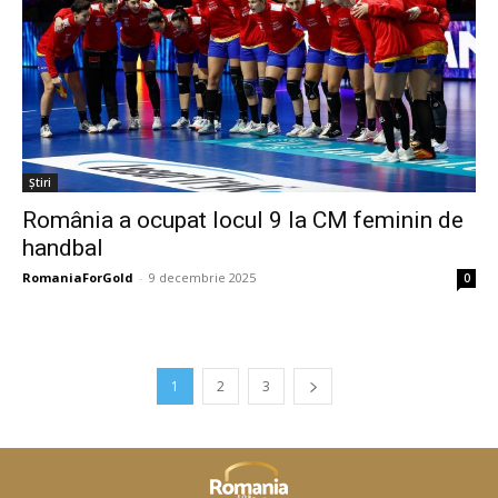
Știri
România a ocupat locul 9 la CM feminin de
handbal
RomaniaForGold
-
9 decembrie 2025
0
1
2
3