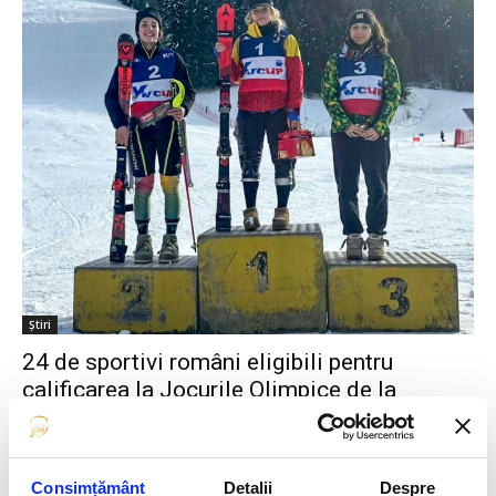
Știri
24 de sportivi români eligibili pentru
calificarea la Jocurile Olimpice de la
Milano-Cortina 2026
RomaniaForGold
-
22 decembrie 2025
0
Consimțământ
Detalii
Despre