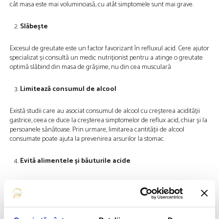
cât masa este mai voluminoasă, cu atât simptomele sunt mai grave.
Slăbește
Excesul de greutate este un factor favorizant în refluxul acid. Cere ajutor
specializat și consultă un medic nutriționist pentru a atinge o greutate
optimă slăbind din masa de grășime, nu din cea musculară
Limitează consumul de alcool
Există studii care au asociat consumul de alcool cu ​​creșterea acidității
gastrice, ceea ce duce la creșterea simptomelor de reflux acid, chiar și la
persoanele sănătoase. Prin urmare, limitarea cantității de alcool
consumate poate ajuta la prevenirea arsurilor la stomac.
Evită alimentele și băuturile acide
Alimentele acide care pot agrava arsurile la stomac includ următoarele:
sucul de citrice, sosul de roșii, mâncarea prăjită, ciocolata, cafeaua,
băuturile carbogazoase, usturoiul și ceapa