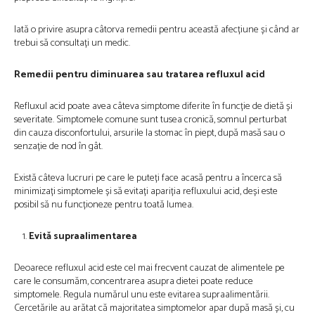
Iată o privire asupra câtorva remedii pentru această afecțiune și când ar
trebui să consultați un medic.
Remedii pentru diminuarea sau tratarea refluxul acid
Refluxul acid poate avea câteva simptome diferite în funcție de dietă și
severitate. Simptomele comune sunt tusea cronică, somnul perturbat
din cauza disconfortului, arsurile la stomac în piept, după masă sau o
senzație de nod în gât.
Există câteva lucruri pe care le puteți face acasă pentru a încerca să
minimizați simptomele și să evitați apariția refluxului acid, deși este
posibil să nu funcționeze pentru toată lumea.
Evită supraalimentarea
Deoarece refluxul acid este cel mai frecvent cauzat de alimentele pe
care le consumăm, concentrarea asupra dietei poate reduce
simptomele. Regula numărul unu este evitarea supraalimentării.
Cercetările au arătat că majoritatea simptomelor apar după masă și, cu