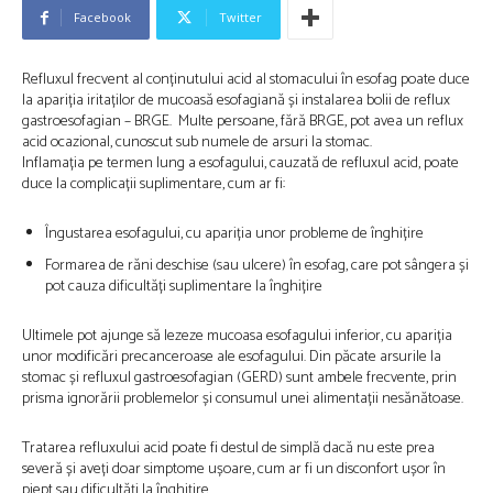
Facebook
Twitter
Refluxul frecvent al conținutului acid al stomacului în esofag poate duce
la apariția iritaților de mucoasă esofagiană și instalarea bolii de reflux
gastroesofagian – BRGE. Multe persoane, fără BRGE, pot avea un reflux
acid ocazional, cunoscut sub numele de arsuri la stomac.
Inflamația pe termen lung a esofagului, cauzată de refluxul acid, poate
duce la complicații suplimentare, cum ar fi:
Îngustarea esofagului, cu apariția unor probleme de înghițire
Formarea de răni deschise (sau ulcere) în esofag, care pot sângera și
pot cauza dificultăți suplimentare la înghițire
Ultimele pot ajunge să lezeze mucoasa esofagului inferior, cu apariția
unor modificări precanceroase ale esofagului. Din păcate arsurile la
stomac și refluxul gastroesofagian (GERD) sunt ambele frecvente, prin
prisma ignorării problemelor și consumul unei alimentații nesănătoase.
Tratarea refluxului acid poate fi destul de simplă dacă nu este prea
severă și aveți doar simptome ușoare, cum ar fi un disconfort ușor în
piept sau dificultăți la înghițire.