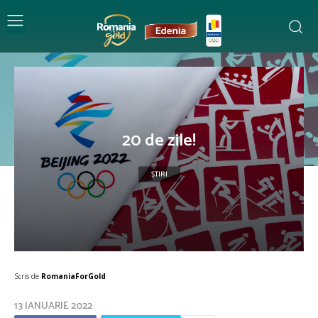
20 de zile!
ȘTIRI
Scris de
RomaniaForGold
13 IANUARIE 2022