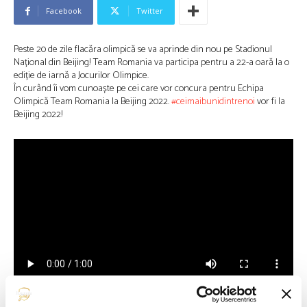
Facebook
Twitter
Peste 20 de zile flacăra olimpică se va aprinde din nou pe Stadionul
Național din Beijing! Team Romania va participa pentru a 22-a oară la o
ediție de iarnă a Jocurilor Olimpice.
În curând îi vom cunoaște pe cei care vor concura pentru Echipa
Olimpică Team Romania la Beijing 2022.
#ceimaibunidintrenoi
vor fi la
Beijing 2022!
Video: Facebook/Beijing2022