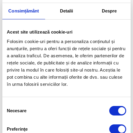
Consimțământ
Detalii
Despre
Articolul precedent
Articolul următor
ROBERT GLINȚĂ, MEDALIE DE
22 PENTRU TEAM ROMANIA
BRONZ ÎN PROBA DE 100 M
SPATE!
Acest site utilizează cookie-uri
Folosim cookie-uri pentru a personaliza conținutul și
FUELLED BY
anunțurile, pentru a oferi funcții de rețele sociale și pentru
a analiza traficul. De asemenea, le oferim partenerilor de
rețele sociale, de publicitate și de analize informații cu
privire la modul în care folosiți site-ul nostru. Aceștia le
pot combina cu alte informații oferite de dvs. sau culese
în urma folosirii serviciilor lor.
Selecția
Necesare
consimțământului
Preferinţe