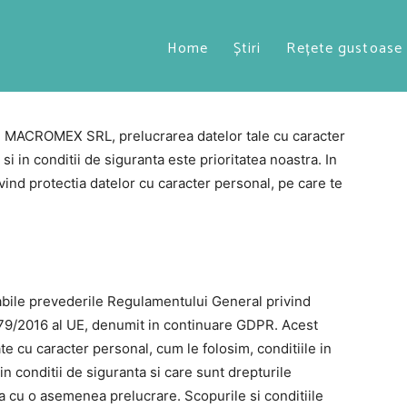
CARACTER PERSONAL
Home
Știri
Rețete gustoase
OTECTIA DATELOR CU
u MACROMEX SRL, prelucrarea datelor tale cu caracter
si in conditii de siguranta este prioritatea noastra. In
vind protectia datelor cu caracter personal, pe care te
abile prevederile Regulamentului General privind
679/2016 al UE, denumit in continuare GDPR. Acest
 cu caracter personal, cum le folosim, conditiile in
n conditii de siguranta si care sunt drepturile
ra cu o asemenea prelucrare. Scopurile si conditiile