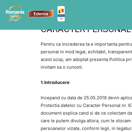
Acasă
POLITICA PRIVIND PROTECTIA DATELOR CU 
POLITICA PRIVIND PR
CARACTER PERSONAL
Pentru ca increderea ta e importanta pentr
personal in mod legal, echitabil, transparent 
acest scop, am adoptat prezenta Politica pri
invitam sa o cunosti.
1. Introducere
Incepand cu data de 25.05.2018 devin aplic
Protectia datelor cu Caracter Personal nr. 
document explica cand si de ce colectam date
care le putem divulga altora, cum le stocam i
persoanelor vizate, conform legii, in legatu