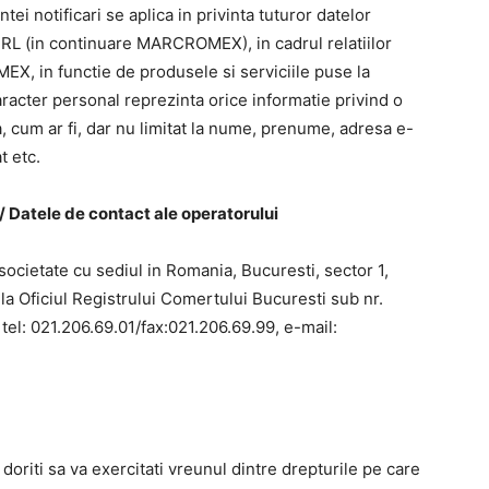
ei notificari se aplica in privinta tuturor datelor
L (in continuare MARCROMEX), in cadrul relatiilor
X, in functie de produsele si serviciile puse la
acter personal reprezinta orice informatie privind o
la, cum ar fi, dar nu limitat la nume, prenume, adresa e-
t etc.
/ Datele de contact ale operatorului
cietate cu sediul in Romania, Bucuresti, sector 1,
a la Oficiul Registrului Comertului Bucuresti sub nr.
el: 021.206.69.01/fax:021.206.69.99, e-mail:
 doriti sa va exercitati vreunul dintre drepturile pe care