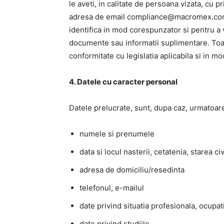
le aveti, in calitate de persoana vizata, cu pr
adresa de email compliance@macromex.com V
identifica in mod corespunzator si pentru a v
documente sau informatii suplimentare. Toate
conformitate cu legislatia aplicabila si in mo
4. Datele cu caracter personal
Datele prelucrate, sunt, dupa caz, urmatoare
numele si prenumele
data si locul nasterii, cetatenia, starea civ
adresa de domiciliu/resedinta
telefonul, e-mailul
date privind situatia profesionala, ocupat
date privind studiile