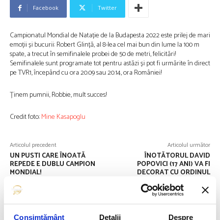
Facebook
Twitter
Campionatul Mondial de Natație de la Budapesta 2022 este prilej de mari
emoții și bucurii: Robert Glință, al 8-lea cel mai bun din lume la 100 m
spate, a trecut în semifinalele probei de 50 de metri, felicitări!
Semifinalele sunt programate tot pentru astăzi și pot fi urmărite în direct
pe TVR1, începând cu ora 20.09 sau 20.14, ora României!
Ținem pumnii, Robbie, mult succes!
Credit foto:
Mine Kasapoglu
Articolul precedent
Articolul următor
UN PUSTI CARE ÎNOATĂ
ÎNOTĂTORUL DAVID
REPEDE E DUBLU CAMPION
POPOVICI (17 ANI) VA FI
MONDIAL!
DECORAT CU ORDINUL
NAȚIONAL ”STEAUA
ROMÂNIEI” ÎN GRAD DE
CAVALER, CEA MAI ÎNALTĂ
DISTINCȚIE A STATULUI,
PENTRU CELE DOUĂ MEDALII
Consimțământ
Detalii
Despre