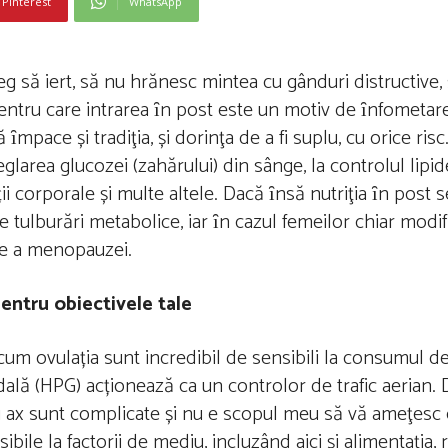
Pinterest
WhatsApp
eg să iert, să nu hrănesc mintea cu gânduri distructive,
entru care intrarea ȋn post este un motiv de ȋnfometare
pace și tradiţia, și dorinţa de a fi suplu, cu orice risc
reglarea glucozei (zahărului) din sânge, la controlul lipi
ii corporale și multe altele. Dacă ȋnsă nutriţia ȋn post 
ulburări metabolice, iar ȋn cazul femeilor chiar modifi
ce a menopauzei.
entru obiectivele tale
cum ovulația sunt incredibil de sensibili la consumul de
adală (HPG) acționează ca un controlor de trafic aerian.
tui ax sunt complicate și nu e scopul meu să vă ameţesc 
bile la factorii de mediu, incluzând aici și alimentaţia, 