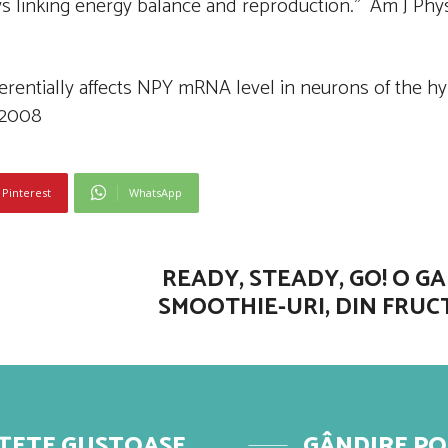
ays linking energy balance and reproduction.’’ Am J Phy
 differentially affects NPY mRNA level in neurons of the
, 2008
Pinterest
WhatsApp
READY, STEADY, GO! O G
SMOOTHIE-URI, DIN FRUC
ȚETE GUSTOASE
GÂNDIRE PO