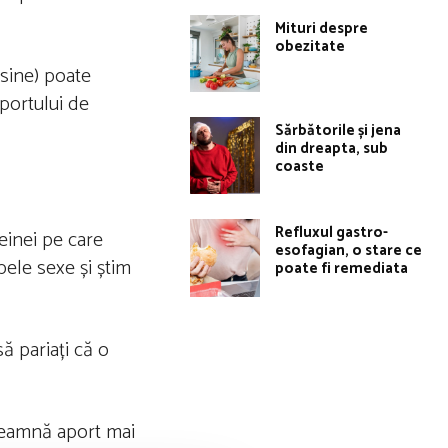
Mituri despre
obezitate
 sine) poate
aportului de
Sărbătorile și jena
din dreapta, sub
coaste
Refluxul gastro-
einei pe care
esofagian, o stare ce
ele sexe și știm
poate fi remediata
ă pariați că o
nseamnă aport mai