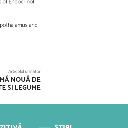
siol Endocrinol
 hypothalamus and
Articolul următor
AMĂ NOUĂ DE
TE SI LEGUME
ZITIVĂ
ȘTIRI