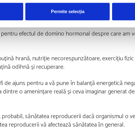
monal al femeilor este deosebit de sensibil la ce, cât de
, așa cum spuneam, fertilitatea la femei. Când ești p
Permite selecția
ină pentru efectul de domino hormonal despre care am vo
uțină hrană, nutriție necorespunzătoare, exercițiu fizic
puțină odihnă și recuperare.
 fi de ajuns pentru a vă pune în balanță energetică nega
a dintre o amenințare reală și ceva imaginar generat de
ă, probabil, sănătatea reproducerii dacă organismul o v
atea reproducerii vă afectează sănătatea ȋn general.