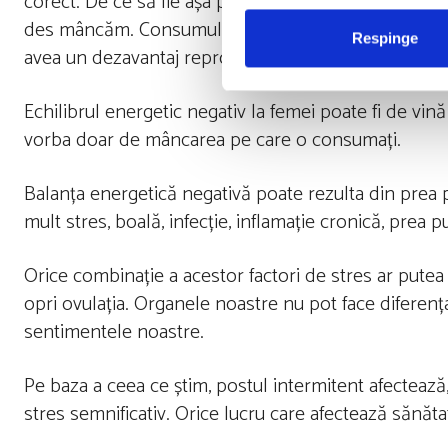
corect. De ce să fie așa pentru femei? Echilibrul hor
des mâncăm. Consumul redus de energie poate reduce
Respinge
avea un dezavantaj reproductiv.
Echilibrul energetic negativ la femei poate fi de v
vorba doar de mâncarea pe care o consumați.
Balanța energetică negativă poate rezulta din prea p
mult stres, boală, infecție, inflamație cronică, prea 
Orice combinație a acestor factori de stres ar putea
opri ovulația. Organele noastre nu pot face diferenț
sentimentele noastre.
Pe baza a ceea ce știm, postul intermitent afecteaz
stres semnificativ. Orice lucru care afectează sănăt