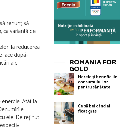
 să renunţ să
, ca variantă de
.
delor, la reducerea
se face după-
ROMANIA FOR
cări ale
GOLD
Merele și beneficiile
consumului lor
pentru sănătate
 energie. Atât la
Ce să bei când ai
 Denumirile
ficat gras
cu ele. De reţinut
respectiv