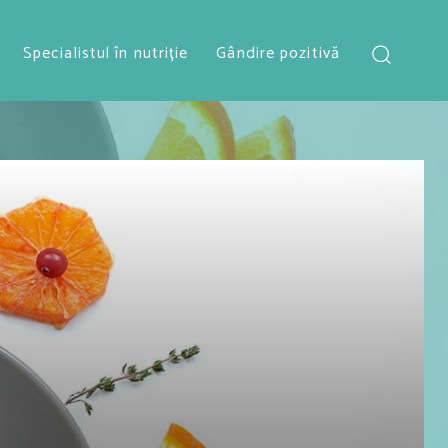
Specialistul în nutriție
Gândire pozitivă