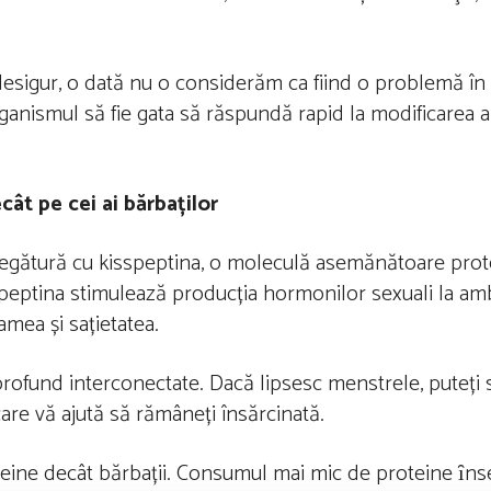
(desigur, o dată nu o considerăm ca fiind o problemă în
organismul să fie gata să răspundă rapid la modificarea 
ât pe cei ai bărbaților
legătură cu kisspeptina, o moleculă asemănătoare prot
speptina stimulează producția hormonilor sexuali la amb
amea și sațietatea.
rofund interconectate. Dacă lipsesc menstrele, puteți s
are vă ajută să rămâneți însărcinată.
eine ​​decât bărbații. Consumul mai mic de proteine ​​ȋ