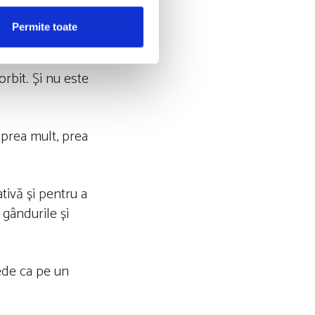
 mult și cât de
rea slabă poţi
Permite toate
rbit. Și nu este
 prea mult, prea
tivă și pentru a
 gândurile și
ede ca pe un