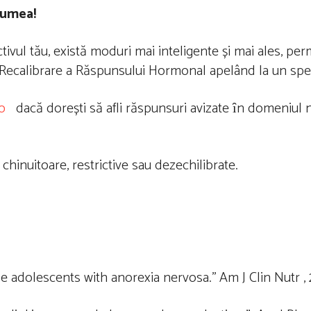
 lumea!
tivul tău, există moduri mai inteligente și mai ales, p
e Recalibrare a Răspunsului Hormonal apelând la un spec
o
dacă dorești să afli răspunsuri avizate ȋn domeniul nut
chinuitoare, restrictive sau dezechilibrate.
e adolescents with anorexia nervosa.’’ Am J Clin Nutr ,