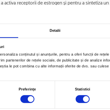
a activa receptorii de estrogen și pentru a sintetiza un
ia ciclului de reproducere.
 fertilitatea. Avem receptori de estrogen în organismul 
că schimbați echilibrul estrogenului, schimbați funcția m
Detalii
, metabolismul proteinelor, densitatea osoasă.
uri
tabolici
rsonaliza conținutul și anunțurile, pentru a oferi funcții de rețele
im partenerilor de rețele sociale, de publicitate și de analize info
metaboliții estrogenici (estriol, estradiol și estronă) se
ceștia le pot combina cu alte informații oferite de dvs. sau culese î
ător. După menopauză ȋncepe să scadă și poate declanș
oduce estradiol.
Preferinţe
Statistici
 reușesc mai greu să piardă grăsime după menopauză. Șt