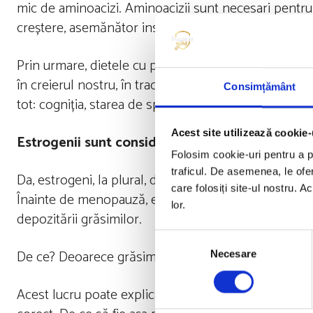
mic de aminoacizi. Aminoacizii sunt necesari pentru 
creștere, asemănător insulinei, care asigură progres
Prin urmare, dietele cu proteine ​​scăzute pot reduce
în creierul nostru, în tractul digestiv și în oase. Da
Consimțământ
tot: cogniția, starea de spirit, digestia, recuperarea
Acest site utilizează cookie-
Estrogenii sunt consideraţi regulatori cheie me
Folosim cookie-uri pentru a pe
traficul. De asemenea, le ofer
Da, estrogeni, la plural, deoarece raporturile dintre 
care folosiți site-ul nostru. A
Înainte de menopauză, estradiolul este marele juc
lor.
depozitării grăsimilor.
Selecția
De ce? Deoarece grăsimea este folosită pentru a pr
Necesare
consimțământului
Acest lucru poate explica parțial de ce unele femei