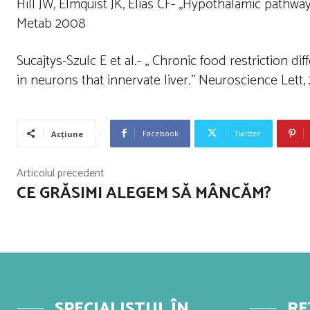
Hill JW, Elmquist JK, Elias CF- ,,Hypothalamic pathw
Metab 2008
Sucajtys-Szulc E et al.- ,, Chronic food restriction
in neurons that innervate liver.’’ Neuroscience Lett
Facebook
Twitter
Acțiune
Articolul precedent
CE GRĂSIMI ALEGEM SĂ MÂNCĂM?
SPECIALISTUL ÎN
RE