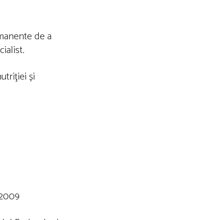
ermanente de a
ialist.
riţiei și
 2009