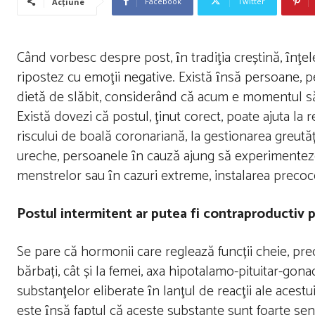
Facebook
Twitter
Acțiune
Când vorbesc despre post, ȋn tradiţia creștină, ȋnţel
ripostez cu emoţii negative. Există ȋnsă persoane, p
dietă de slăbit, considerând că acum e momentul să ȋm
Există dovezi că postul, ţinut corect, poate ajuta la 
riscului de boală coronariană, la gestionarea greutăț
ureche, persoanele ȋn cauză ajung să experimenteze t
menstrelor sau ȋn cazuri extreme, instalarea preco
Postul intermitent ar putea fi contraproductiv p
Se pare că hormonii care reglează funcții cheie, pre
bărbați, cât și la femei, axa hipotalamo-pituitar-gon
substanţelor eliberate ȋn lanţul de reacţii ale aces
este ȋnsă faptul că aceste substanţe sunt foarte sensi