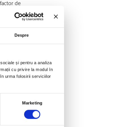
 factor de
nostru, inclusiv
etabolică peste
Despre
 sociale și pentru a analiza
rmații cu privire la modul în
 schimbă în timp.
n urma folosirii serviciilor
a o creștere a
Marketing
iu, știu … nu este