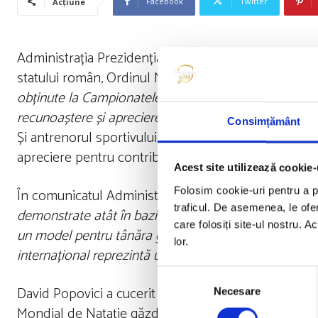
Facebook
Twitter
Acțiune
Administrația Prezidențială anunță într-un comunicat
statului român, Ordinul Național ”Steaua României” î
obținute la Campionatele Mondiale de Natație, care l-
recunoaștere și apreciere pentru întreaga activitate”.
Consimțământ
Și antrenorul sportivului, Adrian Rădulescu, va fi pr
apreciere pentru contribuția remarcabilă în atingere
Acest site utilizează cookie-
Folosim cookie-uri pentru a pe
În comunicatul Administrației Prezidențiale, se arată
traficul. De asemenea, le ofer
demonstrate atât în bazinul de înot, cât și în afara 
care folosiți site-ul nostru. A
un model pentru tânăra generație și un veritabil ambas
lor.
internațional reprezintă un câștig uriaș pentru Român
Selecția
David Popovici a cucerit medaliile de aur la probele
Necesare
consimțământului
Mondial de Natație găzduit de Ungaria. La Jocurile Ol