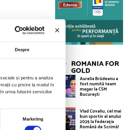
ltă distincție a
 extraordinare
cum și în semn de
Despre
 semn de
ROMANIA FOR
GOLD
Aurelia Brădeanu a
 sociale și pentru a analiza
smul său,
fost numită team
rmații cu privire la modul în
reaga lume. Este
mager la CSM
n urma folosirii serviciilor
București
înotului pe plan
Vlad Covaliu, cel mai
bun sportiv al anului
Campionatului
Marketing
2025 la Federația
Română de Scrimă!
 clasat pe locul