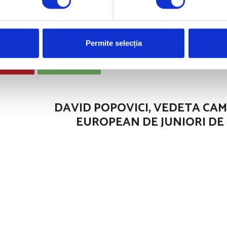
 Toamna trecută, la Kazan, a câștigat medalia de aur la 
Permite selecția
Pinterest
WhatsApp
DAVID POPOVICI, VEDETA CA
EUROPEAN DE JUNIORI DE 