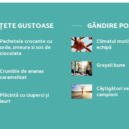
ȚETE GUSTOASE
GÂNDIRE PO
Pachetele crocante cu
Climatul motiv
urda, zmeura si sos de
echipă
ciocolata
Greșeli bune
Crumble de ananas
caramelizat
Câştigători v
campioni
Plăcintă cu ciuperci și
iaurt