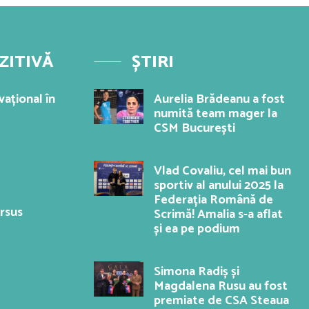
ZITIVĂ
ȘTIRI
ațional în
Aurelia Brădeanu a fost
numită team mager la
CSM București
Vlad Covaliu, cel mai bun
sportiv al anului 2025 la
Federația Română de
ersus
Scrimă! Amalia s-a aflat
și ea pe podium
Simona Radiș și
Magdalena Rusu au fost
premiate de CSA Steaua