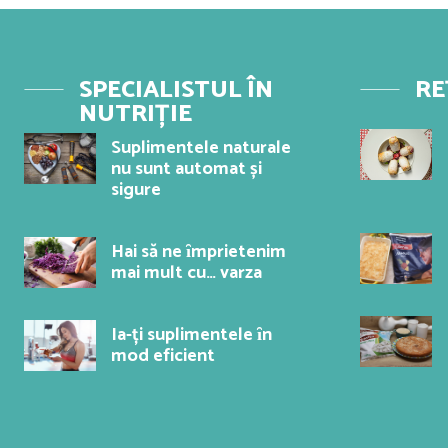
SPECIALISTUL ÎN
RE
NUTRIȚIE
Suplimentele naturale
nu sunt automat și
sigure
Hai să ne ȋmprietenim
mai mult cu… varza
Ia-ți suplimentele ȋn
mod eficient