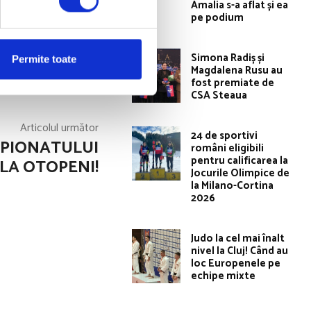
Amalia s-a aflat și ea
Campionatele
pe podium
Simona Radiș și
Permite toate
Magdalena Rusu au
fost premiate de
CSA Steaua
Articolul următor
24 de sportivi
MPIONATULUI
români eligibili
pentru calificarea la
LA OTOPENI!
Jocurile Olimpice de
la Milano-Cortina
2026
Judo la cel mai înalt
nivel la Cluj! Când au
loc Europenele pe
echipe mixte