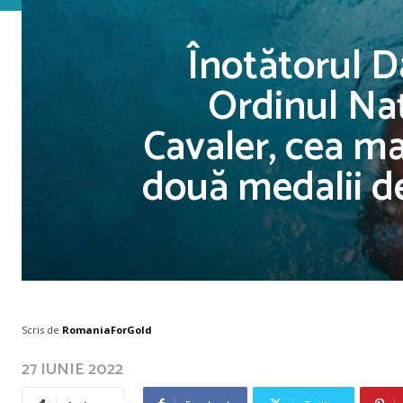
Înotătorul Da
Ordinul Naț
Cavaler, cea mai
două medalii d
Scris de
RomaniaForGold
27 IUNIE 2022