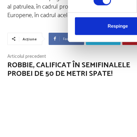
al patrulea, în cadrul probei de 200 de metri liber.
Europene, în cadrul aceleiași probe.
Respinge
Facebook
Twitter
Acțiune
Articolul precedent
ROBBIE, CALIFICAT ÎN SEMIFINALELE
PROBEI DE 50 DE METRI SPATE!