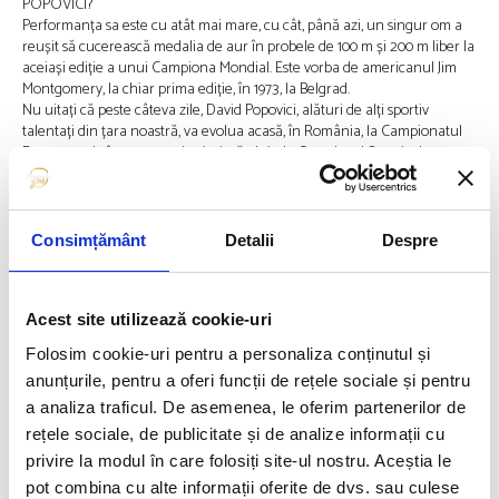
POPOVICI?
Performanța sa este cu atât mai mare, cu cât, până azi, un singur om a
reușit să cucerească medalia de aur în probele de 100 m și 200 m liber la
aceiași ediție a unui Campiona Mondial. Este vorba de americanul Jim
Montgomery, la chiar prima ediție, în 1973, la Belgrad.
Nu uitați că peste câteva zile, David Popovici, alături de alți sportiv
talentați din țara noastră, va evolua acasă, în România, la Campionatul
European de înot pentru juniori, găzduit de Complexul Sportiv de
Natație Otopeni, în perioada 5-10 iulie 2022!
FELICITĂRI, DAVID!
FELICITĂRI, ADRIAN!
Consimțământ
Detalii
Despre
Felicitări întregii echipe, dar și familiei care i-a fost mereu alături lui
David!
ROMÂNIA ÎNTREAGĂ ESTE MÂNDRĂ DE VOI!
Acest site utilizează cookie-uri
Folosim cookie-uri pentru a personaliza conținutul și
Credit foto: LaPresse Gian Mattia d’Alberto
anunțurile, pentru a oferi funcții de rețele sociale și pentru
a analiza traficul. De asemenea, le oferim partenerilor de
rețele sociale, de publicitate și de analize informații cu
Articolul precedent
Articolul următor
DAVID POPOVICI – PRIMUL
ROBBIE, CALIFICAT ÎN
privire la modul în care folosiți site-ul nostru. Aceștia le
CAMPION MONDIAL DE
SEMIFINALELE PROBEI DE 50
pot combina cu alte informații oferite de dvs. sau culese
SENIORI AL ÎNOTULUI
DE METRI SPATE!