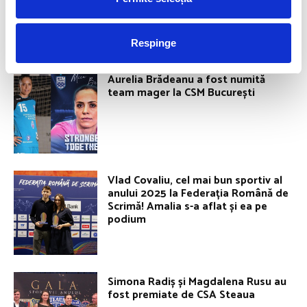
ROMANIA FOR GOLD
Respinge
Aurelia Brădeanu a fost numită
team mager la CSM București
Vlad Covaliu, cel mai bun sportiv al
anului 2025 la Federația Română de
Scrimă! Amalia s-a aflat și ea pe
podium
Simona Radiș și Magdalena Rusu au
fost premiate de CSA Steaua