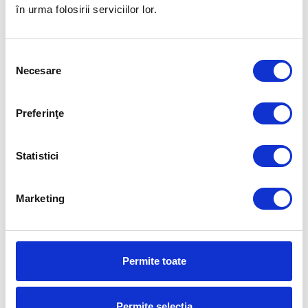
ROMÂNESC!
în urma folosirii serviciilor lor.
FUELLED BY
Selecția
Necesare
consimțământului
Preferinţe
Statistici
Marketing
Permite toate
Permite selecția