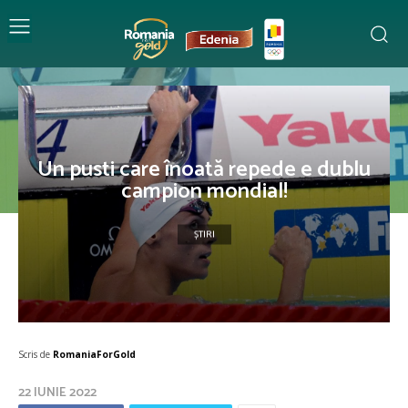
Un pusti care înoată repede e dublu
campion mondial!
ȘTIRI
Scris de
RomaniaForGold
22 IUNIE 2022