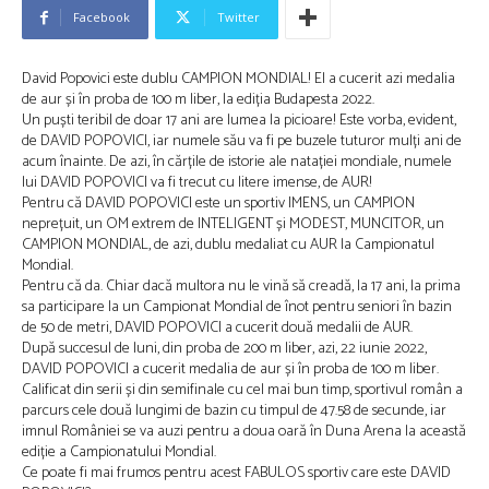
Facebook
Twitter
David Popovici este dublu CAMPION MONDIAL! El a cucerit azi medalia
de aur și în proba de 100 m liber, la ediția Budapesta 2022.
Un puști teribil de doar 17 ani are lumea la picioare! Este vorba, evident,
de DAVID POPOVICI, iar numele său va fi pe buzele tuturor mulți ani de
acum înainte. De azi, în cărțile de istorie ale natației mondiale, numele
lui DAVID POPOVICI va fi trecut cu litere imense, de AUR!
Pentru că DAVID POPOVICI este un sportiv IMENS, un CAMPION
neprețuit, un OM extrem de INTELIGENT și MODEST, MUNCITOR, un
CAMPION MONDIAL, de azi, dublu medaliat cu AUR la Campionatul
Mondial.
Pentru că da. Chiar dacă multora nu le vină să creadă, la 17 ani, la prima
sa participare la un Campionat Mondial de înot pentru seniori în bazin
de 50 de metri, DAVID POPOVICI a cucerit două medalii de AUR.
După succesul de luni, din proba de 200 m liber, azi, 22 iunie 2022,
DAVID POPOVICI a cucerit medalia de aur și în proba de 100 m liber.
Calificat din serii și din semifinale cu cel mai bun timp, sportivul român a
parcurs cele două lungimi de bazin cu timpul de 47.58 de secunde, iar
imnul României se va auzi pentru a doua oară în Duna Arena la această
ediție a Campionatului Mondial.
Ce poate fi mai frumos pentru acest FABULOS sportiv care este DAVID