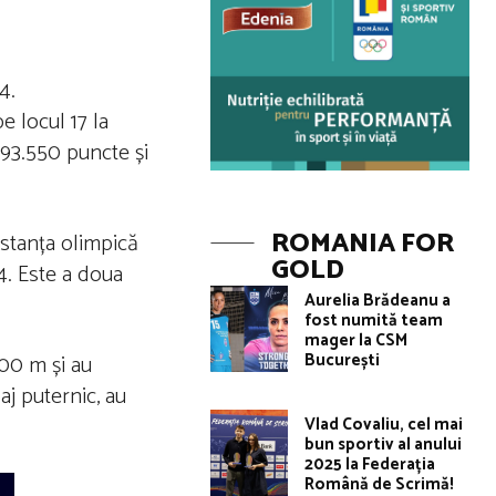
4.
 locul 17 la
 93.550 puncte și
ROMANIA FOR
istanța olimpică
GOLD
4. Este a doua
Aurelia Brădeanu a
fost numită team
mager la CSM
București
500 m și au
aj puternic, au
Vlad Covaliu, cel mai
bun sportiv al anului
2025 la Federația
Română de Scrimă!