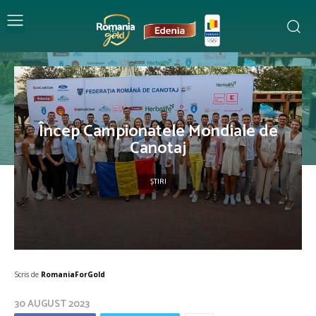
Încep Campionatele Mondiale de
Canotaj
ȘTIRI
Scris de
RomaniaForGold
30 AUGUST 2023