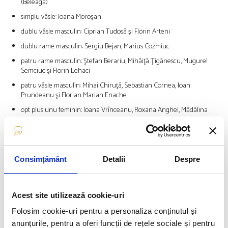
(Beleagă)
simplu vâsle: Ioana Moroşan
dublu vâsle masculin: Ciprian Tudosă şi Florin Arteni
dublu rame masculin: Sergiu Bejan, Marius Cozmiuc
patru rame masculin: Ştefan Berariu, Mihăiţă Ţigănescu, Mugurel
Semciuc şi Florin Lehaci
patru vâsle masculin: Mihai Chiruţă, Sebastian Cornea, Ioan
Prundeanu şi Florian Marian Enache
opt plus unu feminin: Ioana Vrînceanu, Roxana Anghel, Mădălina
Bereş, Maria Tivodariu, Amalia Bereş, Magdalena Rusu, Adriana
Adam, Iuliana Buhuş şi Ştefania Petreanu
opt plus unu masculin: Sergiu Bejan, Marius Cozmiuc, Ştefan Berariu,
Mihăiţă Ţigănescu, Mugurel Semciuc, Florin Lehaci, Bogdan Baitoc,
Consimțământ
Detalii
Despre
Alexandru Danciu şi Adrian Munteanu
Urmează o săptămână de foc pentru sportivii noștri, pe care îi vom
susține și încuraja cu putere de acasă. Succes și cât mai multe medalii și
Acest site utilizează cookie-uri
calificări!
Folosim cookie-uri pentru a personaliza conținutul și
anunțurile, pentru a oferi funcții de rețele sociale și pentru