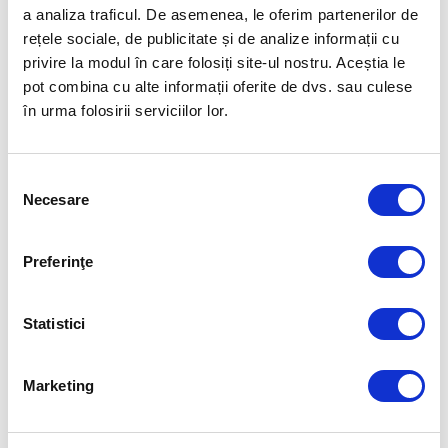
Sursa: Agerpres
a analiza traficul. De asemenea, le oferim partenerilor de
rețele sociale, de publicitate și de analize informații cu
Sursa foto: Federatia Romana de Canotaj FB
privire la modul în care folosiți site-ul nostru. Aceștia le
pot combina cu alte informații oferite de dvs. sau culese
Articolul precedent
Articolul următor
în urma folosirii serviciilor lor.
FETELE NOASTRE ÎNVING
NOI CALIFICĂRI LA JOCURILE
ECHIPA BOSNIEI LA
OLIMPICE DE LA PARIS
CAMPIONATUL EUROPEAN
FEMININ DE VOLEI ȘI OBȚIN
Selecția
CALIFICAREA ÎN OPTIMILE DE
Necesare
consimțământului
FINALĂ!
FUELLED BY
Preferinţe
Statistici
Marketing