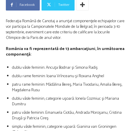
Facebook
Twitter
Federaţia Română de Canotaj a anunţat componenţele echipajelor care
vor participa la Campionatele Mondiale de la Belgrad, în perioada 3-10
septembrie, eveniment care este criteriu de calificare la Jocurile
Olimpice de la Paris de anul viitor.
România va fi reprezentată de 13 ambarcaţiuni, în următoarea
componenţă:
dublu vâsle feminin: Ancuţa Bodnar şi Simona Radiş
dublu rame feminin: Ioana Vrînceanu şi Roxana Anghel
patru rame feminin: Mădălina Bereş, Maria Tivodariu, Amalia Bereş,
Magdalena Rusu
dublu vâsle feminin, categorie uşoară: Ionela Cozmiuc şi Mariana
Dumitru
patru vâsle feminin: Emanuela Ciotău, Andrada Moroşanu, Cristina
Drugă şi Patricia Cireş
simplu vâsle feminin, categorie uşoară: Gianina van Groningen