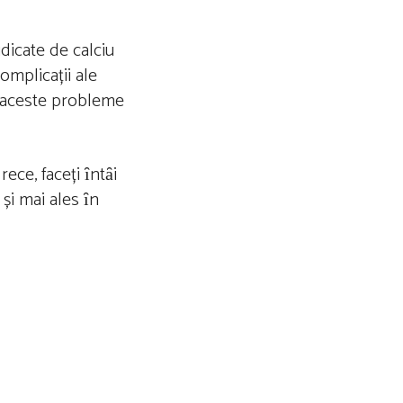
dicate de calciu
omplicații ale
K, aceste probleme
ece, faceți ȋntȃi
și mai ales ȋn