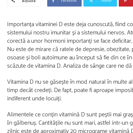
Facebook
Twitter
Acțiune
Importanța vitaminei D este deja cunoscută, fiind 
sistemului nostru imunitar și a sistemului nervos. At
corectă a unor hormoni importanți se face deficitar, 
Nu este de mirare că ratele de depresie, obezitate, 
osoase și boli autoimune au ȋnceput să fie din ce ȋn
scăzute de vitamina D. Analiza de sȃnge care ne dă 
Vitamina D nu se găsește în mod natural în multe al
timp decât credeți. De fapt, poate fi aproape imposib
indiferent unde locuiți.
Alimentele ce conțin vitamină D sunt peștii mai graș
ȋn gălbenuș. Cantitățile nu sunt mari, astfel intr
zilnic este de aproximativ 20 micrograme vitamină 