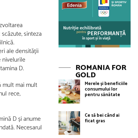
zvoltarea
c scăzute, sinteza
lnică.
i ale densității
 nivelurile
ROMANIA FOR
itamina D.
GOLD
Merele și beneficiile
ă mult mai mult
consumului lor
nul rece,
pentru sănătate
Ce să bei când ai
tamină D și anume
ficat gras
andată. Necesarul