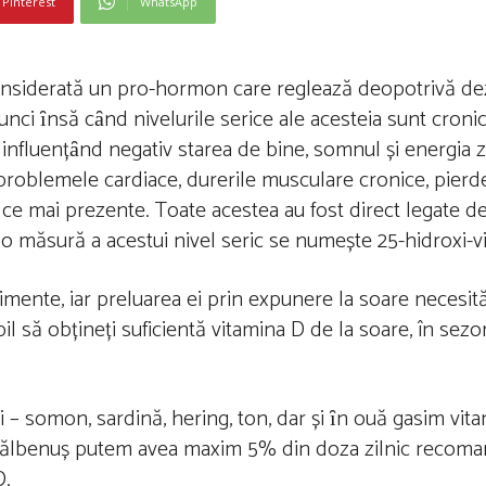
Pinterest
WhatsApp
considerată un pro-hormon care reglează deopotrivă de
unci ȋnsă cȃnd nivelurile serice ale acesteia sunt croni
influențȃnd negativ starea de bine, somnul și energia zi
problemele cardiace, durerile musculare cronice, pierder
 ce mai prezente. Toate acestea au fost direct legate de
o măsură a acestui nivel seric se numește 25-hidroxi-v
imente, iar preluarea ei prin expunere la soare necesit
il să obțineți suficientă vitamina D de la soare, în sezo
i – somon, sardină, hering, ton, dar și ȋn ouă gasim vi
-un gălbenuș putem avea maxim 5% din doza zilnic recom
D.