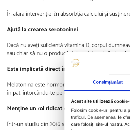
În afara intervenției ȋn absorbția calciului și susținer
Ajută la crearea serotoninei
Dacă nu aveți suficientă vitamina D, corpul dumneav
sau chiar să nu o producă deloc, determinându-vă să vă
Este implicată direct în producerea melatonine
Consimțământ
Melatonina este hormonul care vă ajută corpul să tr
în pat, întorcându-te pe toate părțile, pierzând ore 
Acest site utilizează cookie-
Menține un rol ridicat de energie
Folosim cookie-uri pentru a pe
traficul. De asemenea, le ofer
Într-un studiu din 2016 s-a administrat participanțil
care folosiți site-ul nostru. A