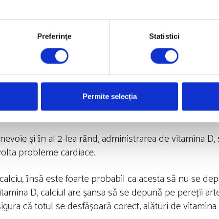
ina D sub 20 μg/L. Mecanismul prin care tratamentul c
acestea, s-a dovedit că receptorul de vitamina D este 
seala centrală poate să apară dintr-un dezechilibru d
Preferinţe
Statistici
 a fost demonstrat în neuronii dopaminergici ai creierul
ți de forma activă a vitaminei D. Mai mult, s-a demons
nei din creier.
guri suplimente cu vitamina D, fără a avea ȋn spatele ac
Permite selecția
. Aceasta se poate dovedi a fi o mare greșeală!
nevoie și ȋn al 2-lea rȃnd, administrarea de vitamina D, 
zvolta probleme cardiace.
 calciu, ȋnsă este foarte probabil ca acesta să nu se d
vitamina D, calciul are șansa să se depună pe pereții art
sigura că totul se desfășoară corect, alături de vitamina