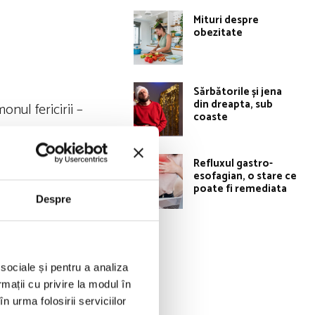
Mituri despre
obezitate
Sărbătorile și jena
din dreapta, sub
nul fericirii –
coaste
Refluxul gastro-
esofagian, o stare ce
poate fi remediata
Despre
ar putea să stai
 sociale și pentru a analiza
rmații cu privire la modul în
udiu acuzau
n urma folosirii serviciilor