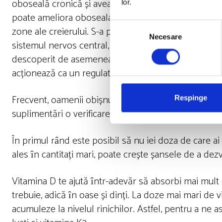
oboseală cronică și aveau valoarea 25-hidroxi-vtam
lor.
poate ameliora oboseala este necunoscut. Cu toate 
Selecția
zone ale creierului. S-a propus ca mecanism că obo
Necesare
consimțământului
sistemul nervos central, iar receptorul de vitamina D
descoperit de asemenea că acești neuroni sunt regla
acționează ca un regulator cheie al sintezei serotoni
Frecvent, oamenii obișnuiesc să ȋși administreze sin
Respinge
suplimentări o verificare dată de o analiză de sȃnge
În primul rȃnd este posibil să nu iei doza de care ai 
ales ȋn cantitați mari, poate crește șansele de a de
Vitamina D te ajută ȋntr-adevăr să absorbi mai mult
trebuie, adică ȋn oase și dinți. La doze mai mari de 
acumuleze la nivelul rinichilor. Astfel, pentru a ne a