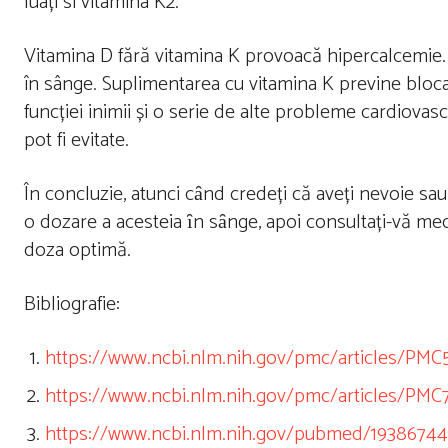
luați si vitamina K2.
Vitamina D fără vitamina K provoacă hipercalcemie. Ac
în sânge. Suplimentarea cu vitamina K previne bloca
funcției inimii și o serie de alte probleme cardiovas
pot fi evitate.
În concluzie, atunci cȃnd credeți că aveți nevoie sau p
o dozare a acesteia ȋn sȃnge, apoi consultați-vă med
doza optimă.
Bibliografie:
https://www.ncbi.nlm.nih.gov/pmc/articles/PM
https://www.ncbi.nlm.nih.gov/pmc/articles/PMC
https://www.ncbi.nlm.nih.gov/pubmed/19386744