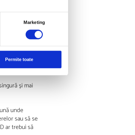
u vitamina D
prezent în multe
e dopamină în
Marketing
ui. S-a
trat că vitamina D
estei
Permite toate
singură și mai
epună unde
erelor sau să se
 D ar trebui să