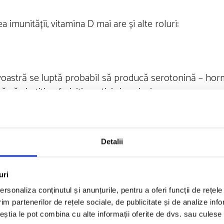
ea imunității, vitamina D mai are și alte roluri:
oastră se luptă probabil să producă serotonină – hormo
 simțiți nefericiți, apatici și anxioși.
i
Detalii
eacă de la modul treaz la cel somn. Fără melatonină s-
din ceea ce ar fi putut fi un somn reparator.
uri
rsonaliza conținutul și anunțurile, pentru a oferi funcții de rețele
im partenerilor de rețele sociale, de publicitate și de analize info
or un supliment zilnic de vitamina D. Cei selectați ȋn st
ceștia le pot combina cu alte informații oferite de dvs. sau culese î