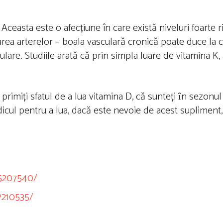
easta este o afecțiune în care există niveluri foarte ri
rea arterelor – boala vasculară cronică poate duce la c
culare. Studiile arată că prin simpla luare de vitamina 
rimiți sfatul de a lua vitamina D, că sunteți ȋn sezonul r
icul pentru a lua, dacă este nevoie de acest supliment, 
C5207540/
7210535/