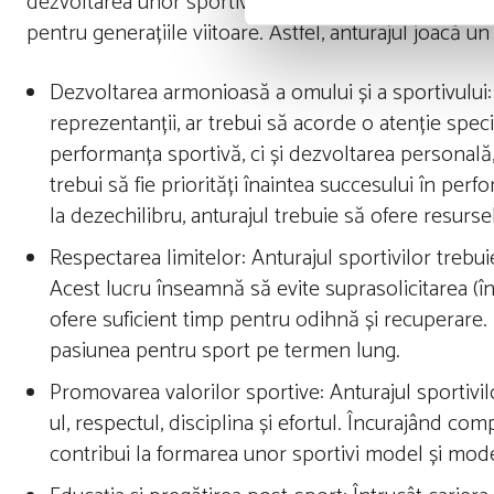
dezvoltarea unor sportivi sănătoși, împliniți și moti
pentru generațiile viitoare. Astfel, anturajul joacă un r
Dezvoltarea armonioasă a omului și a sportivului: An
reprezentanții, ar trebui să acorde o atenție spec
performanța sportivă, ci și dezvoltarea personală
trebui să fie priorități înaintea succesului în perf
la dezechilibru, anturajul trebuie să ofere resurse
Respectarea limitelor: Anturajul sportivilor trebuie
Acest lucru înseamnă să evite suprasolicitarea (în 
ofere suficient timp pentru odihnă și recuperare. 
pasiunea pentru sport pe termen lung.
Promovarea valorilor sportive: Anturajul sportivilo
ul, respectul, disciplina și efortul. Încurajând com
contribui la formarea unor sportivi model și model