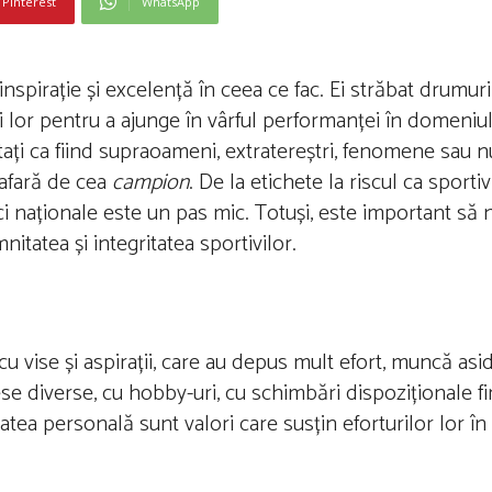
Pinterest
WhatsApp
spirație și excelență în ceea ce fac. Ei străbat drumuri d
i lor pentru a ajunge în vârful performanței în domeniul
ați ca fiind supraoameni, extratereștri, fenomene sau nu
 afară de cea
campion
. De la etichete la riscul ca sportiv
 naționale este un pas mic. Totuși, este important să 
itatea și integritatea sportivilor.
cu vise și aspirații, care au depus mult efort, muncă asi
se diverse, cu hobby-uri, cu schimbări dispoziționale fi
rtatea personală sunt valori care susțin eforturilor lor î