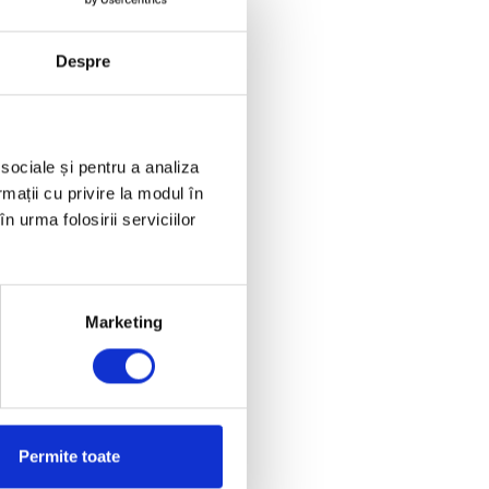
Despre
ite culturi și
nd campionii sunt
 sociale și pentru a analiza
rmații cu privire la modul în
n urma folosirii serviciilor
 Acestea ar trebui
 respectarea și
Marketing
 utilizat până la
ate contribui la
Permite toate