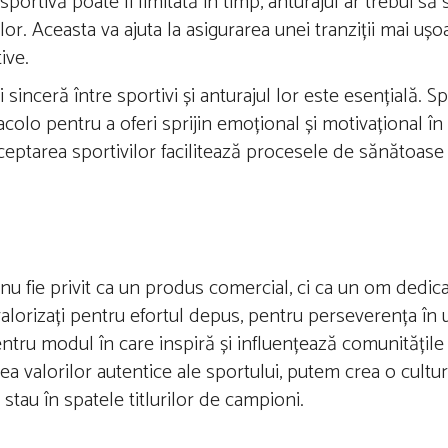
portivă poate fi limitată în timp, anturajul ar trebui să s
vilor. Aceasta va ajuta la asigurarea unei tranziții mai uș
ive.
nceră între sportivi și anturajul lor este esențială. Spo
 fie acolo pentru a oferi sprijin emoțional și motivațional
cceptarea sportivilor facilitează procesele de sănătoase 
 fie privit ca un produs comercial, ci ca un om dedicat
e valorizați pentru efortul depus, pentru perseverența în
ntru modul în care inspiră și influențează comunitățile 
ea valorilor autentice ale sportului, putem crea o cultu
stau în spatele titlurilor de campioni.