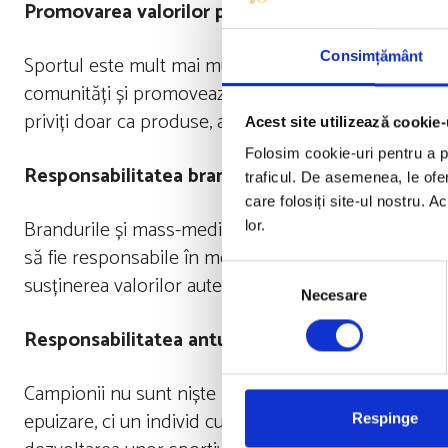
Promovarea valorilor pozitive ale sportului
Consimțământ
Sportul este mult mai mult decât promovarea de rezu
comunități și promovează valori precum fair-play, efo
priviți doar ca produse, aceste valori autentice ale s
Acest site utilizează cookie-
Folosim cookie-uri pentru a pe
Responsabilitatea brandurilor și mass-mediei
traficul. De asemenea, le ofer
care folosiți site-ul nostru. A
Brandurile și mass-media au un rol important în mod
lor.
să fie responsabile în modul în care îi prezintă pe s
Selecția
susținerea valorilor autentice ale sportului.
Necesare
consimțământului
Responsabilitatea anturajului sportivilor
Campionii nu sunt niște produse care trebuie exploat
epuizare, ci un individ cu propriile nevoi și aspirații
Respinge