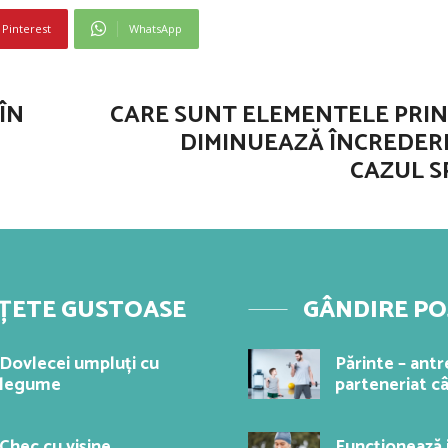
Pinterest
WhatsApp
ÎN
CARE SUNT ELEMENTELE PRIN
DIMINUEAZĂ ÎNCREDERE
CAZUL S
ȚETE GUSTOASE
GÂNDIRE PO
Dovlecei umpluți cu
Părinte – antr
legume
parteneriat c
Chec cu vișine
Funcționează 