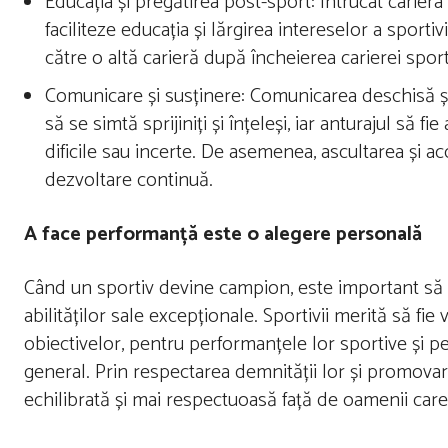
Educația și pregătirea post-sport: Întrucât cariera s
faciliteze educația și lărgirea intereselor a sporti
către o altă carieră după încheierea carierei sport
Comunicare și susținere: Comunicarea deschisă și si
să se simtă sprijiniți și înțeleși, iar anturajul să
dificile sau incerte. De asemenea, ascultarea și a
dezvoltare continuă.
A face performanță este o alegere personală
Când un sportiv devine campion, este important să nu
abilităților sale excepționale. Sportivii merită să fi
obiectivelor, pentru performanțele lor sportive și pe
general. Prin respectarea demnității lor și promovar
echilibrată și mai respectuoasă față de oamenii care 