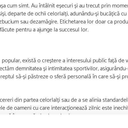
așa cum simt. Au întâlnit eșecuri și au trecut prin moment
nșiși, departe de ochii celorlalți, adunându-și bucățică cu
 zbucium sau dezamăgire. Etichetarea lor doar ca prod
e făcute pentru a ajunge la succesul lor.
opular, există o creștere a interesului public față de v
ectăm demnitatea și intimitatea sportivilor, asigurându
ă dreptul să-și păstreze o sferă personală în care să-și pr
reri din partea celorlalți sau de a se alinia standarde
ele de oameni cu care interacționează zilnic este inechit
onează înseamnă pierdere de sine.