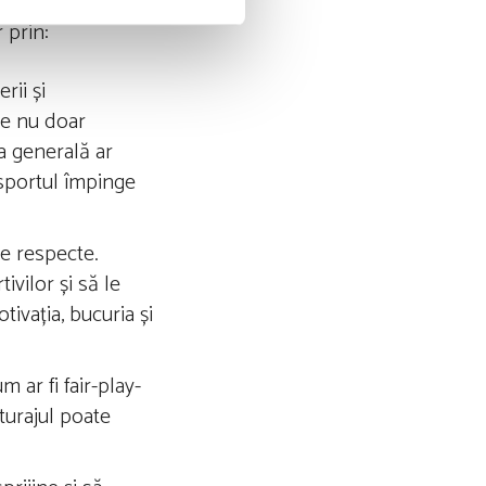
ate sportivă și
r prin:
rii și
de nu doar
a generală ar
e sportul împinge
le respecte.
ivilor și să le
ivația, bucuria și
 ar fi fair-play-
nturajul poate