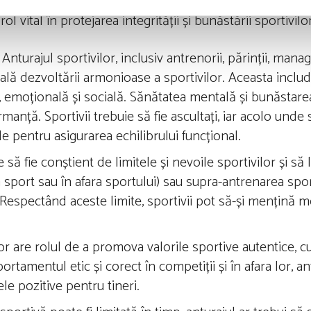
vați, care să fie modele pozitive pentru întreaga comunit
ol vital în protejarea integrității și bunăstării sportivilo
turajul sportivilor, inclusiv antrenorii, părinții, manage
ială dezvoltării armonioase a sportivilor. Aceasta inclu
, emoțională și socială. Sănătatea mentală și bunăstare
ormanță. Sportivii trebuie să fie ascultați, iar acolo und
le pentru asigurarea echilibrului funcțional.
 să fie conștient de limitele și nevoile sportivilor și să 
sport sau în afara sportului) sau supra-antrenarea sport
Respectând aceste limite, sportivii pot să-și mențină mot
r are rolul de a promova valorile sportive autentice, cum
portamentul etic și corect în competiții și în afara lor, a
e pozitive pentru tineri.