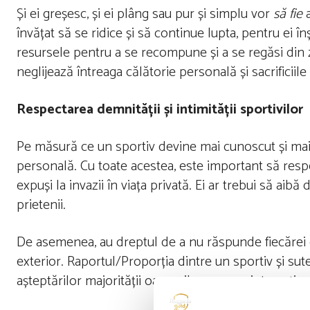
Și ei greșesc, și ei plâng sau pur și simplu vor
să fie
învățat să se ridice și să continue lupta, pentru ei î
resursele pentru a se recompune și a se regăsi din
neglijează întreaga călătorie personală și sacrificiil
Respectarea demnității și intimității sportivilor
Pe măsură ce un sportiv devine mai cunoscut și mai p
personală. Cu toate acestea, este important să resp
expuși la invazii în viața privată. Ei ar trebui să aib
prietenii.
De asemenea, au dreptul de a nu răspunde fiecărei ce
exterior. Raportul/Proporția dintre un sportiv și sut
așteptărilor majorității oamenilor cu care interacți