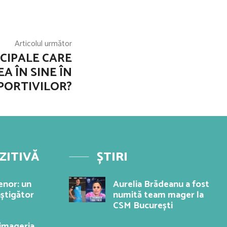
Articolul următor
CIPALE CARE
A ÎN SINE ÎN
PORTIVILOR?
ZITIVĂ
ȘTIRI
enor: un
Aurelia Brădeanu a fost
âștigător
numită team mager la
CSM București
imageria