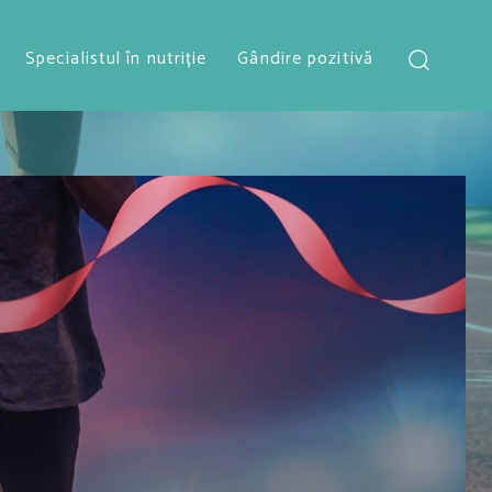
Specialistul în nutriție
Gândire pozitivă