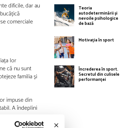
e dificile, dar au
Teoria
 bucățică
autodeterminării și
nevoile psihologice
use comerciale
de bază
Motivația în sport
iața lor
-ne că nu sunt
Încrederea în sport.
Secretul din culisele
otejeze familia și
performanței
lor impuse din
abil. A îndeplini