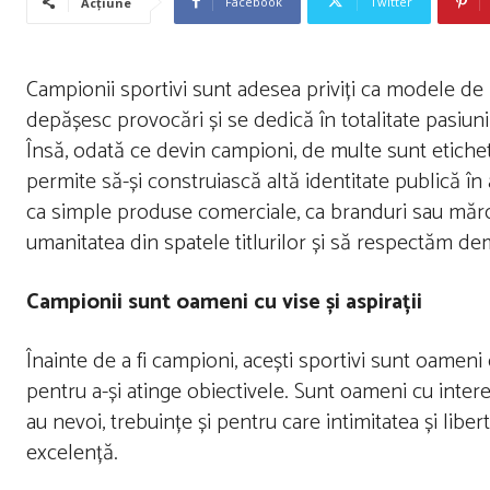
Facebook
Twitter
Acțiune
Campionii sportivi sunt adesea priviți ca modele de in
depășesc provocări și se dedică în totalitate pasiuni
Însă, odată ce devin campioni, de multe sunt etichet
permite să-și construiască altă identitate publică în
ca simple produse comerciale, ca branduri sau mărci
umanitatea din spatele titlurilor și să respectăm demn
Campionii sunt oameni cu vise și aspirații
Înainte de a fi campioni, acești sportivi sunt oameni 
pentru a-și atinge obiectivele. Sunt oameni cu intere
au nevoi, trebuințe și pentru care intimitatea și libe
excelență.