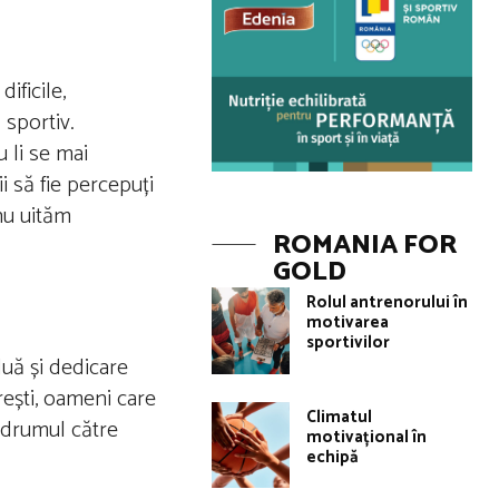
ificile,
 sportiv.
 li se mai
ii să fie percepuți
nu uităm
ROMANIA FOR
GOLD
Rolul antrenorului în
motivarea
sportivilor
duă și dedicare
rești, oameni care
Climatul
n drumul către
motivațional în
echipă