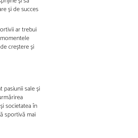
prijine și să
oare și de succes
rtivii ar trebui
 în momentele
de creștere și
 pasiunii sale și
 urmărirea
și societatea în
ră sportivă mai