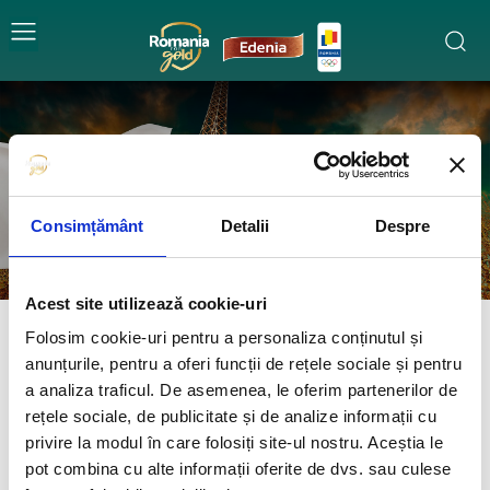
Triatlon
ATLETISM
BASCHET
BOX
CANOTAJ
CICLISM
Consimțământ
Detalii
Despre
Acest site utilizează cookie-uri
Folosim cookie-uri pentru a personaliza conținutul și
anunțurile, pentru a oferi funcții de rețele sociale și pentru
a analiza traficul. De asemenea, le oferim partenerilor de
rețele sociale, de publicitate și de analize informații cu
privire la modul în care folosiți site-ul nostru. Aceștia le
pot combina cu alte informații oferite de dvs. sau culese