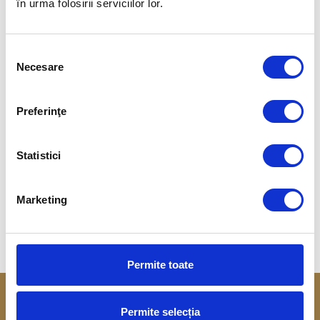
în urma folosirii serviciilor lor.
Selecția
Necesare
consimțământului
Preferinţe
Statistici
TRIATLON
Marketing
Felix-Pierre Duchampt
Permite toate
Permite selecția