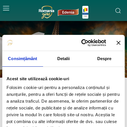
Tir Sportiv
ATLETISM
BASCHET
BOX
CANOTAJ
CICLISM
Consimțământ
Detalii
Despre
Acest site utilizează cookie-uri
Folosim cookie-uri pentru a personaliza conținutul și
anunțurile, pentru a oferi funcții de rețele sociale și pentru
a analiza traficul. De asemenea, le oferim partenerilor de
rețele sociale, de publicitate și de analize informații cu
privire la modul în care folosiți site-ul nostru. Aceștia le
pot combina cu alte informații oferite de dvs. sau culese