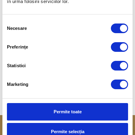
în urma folosirii serviciilor lor.
Selecția
Necesare
consimțământului
Preferinţe
Statistici
TIR SPORTIV
Marketing
Laura Ilie
Permite toate
Permite selecția