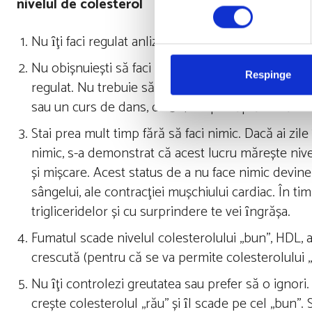
nivelul de colesterol
Nu ȋţi faci regulat anlize de sânge
Nu obișnuiești să faci sport sau activităţi fizice. 
Respinge
regulat. Nu trebuie să faci performanţă și să parti
sau un curs de dans, de 3-4 ori pe săptămână va
Stai prea mult timp fără să faci nimic. Dacă ai zile
nimic, s-a demonstrat că acest lucru mărește nivelu
și mișcare. Acest status de a nu face nimic devine 
sângelui, ale contracţiei mușchiului cardiac. În ti
trigliceridelor și cu surprindere te vei ȋngrășa.
Fumatul scade nivelul colesterolului ,,bun’’, HDL, 
crescută (pentru că se va permite colesterolului ,,ră
Nu ȋţi controlezi greutatea sau prefer să o ignori. 
crește colesterolul ,,rău’’ și ȋl scade pe cel ,,bu