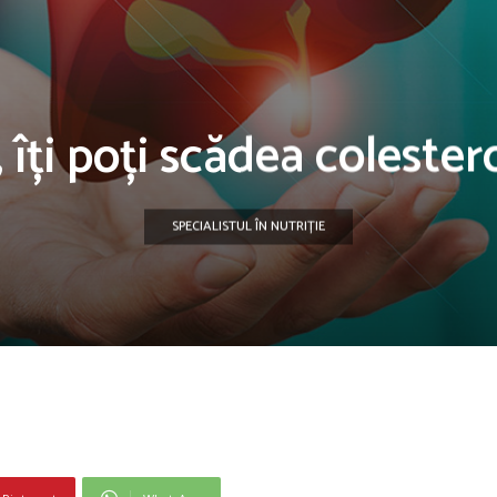
 îți poți scădea colester
SPECIALISTUL ÎN NUTRIȚIE