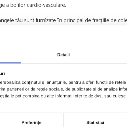
e a bolilor cardio-vasculare.
ngele tău sunt furnizate ȋn principal de fracţiile de col
ește, colesterolul ,,rău’’,
,,bun’’, dar și de
Detalii
ge, care cresc atunci când aduci extra-calorii ȋn organis
uri
rsonaliza conținutul și anunțurile, pentru a oferi funcții de rețele
mește sindrom metabolic, un cumul de probleme de săn
im partenerilor de rețele sociale, de publicitate și de analize info
cute, modificări ale valorilor colesterolului, tensiune a
ceștia le pot combina cu alte informații oferite de dvs. sau culese î
fac ȋn stilul de viaţă, dar și ȋn alimentaţie, cu imp
Preferinţe
Statistici