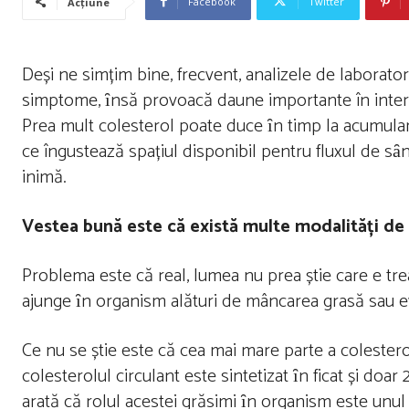
Facebook
Twitter
Acțiune
Deși ne simțim bine, frecvent, analizele de laborato
simptome, ȋnsă provoacă daune importante în interi
Prea mult colesterol poate duce ȋn timp la acumulare
ce îngustează spațiul disponibil pentru fluxul de sȃ
inimă.
Vestea bună este că există multe modalități de 
Problema este că real, lumea nu prea știe care e tre
ajunge ȋn organism alături de mâncarea grasă sau ev
Ce nu se știe este că cea mai mare parte a colestero
colesterolul circulant este sintetizat ȋn ficat și doa
arată că rolul acestei grăsimi ȋn organism este unul