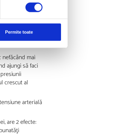
xerciţiul fizic
Permite toate
notul, ciclismul
zic nefăcând mai
nd ajungi să faci
 presiunii
l crescut al
tensiune arterială
i, are 2 efecte:
mbunatăţi