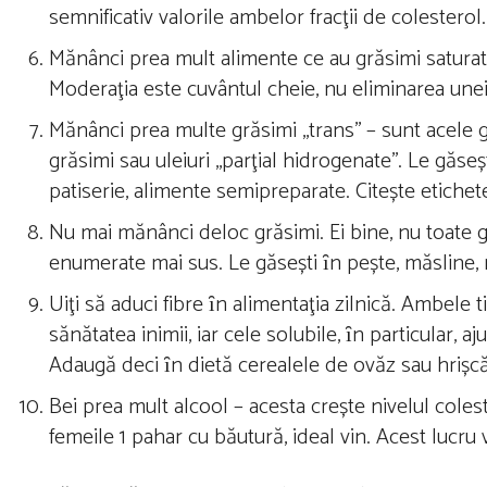
semnificativ valorile ambelor fracţii de colesterol.
Mănânci prea mult alimente ce au grăsimi saturat
Moderaţia este cuvântul cheie, nu eliminarea une
Mănânci prea multe grăsimi ,,trans’’ – sunt acel
grăsimi sau uleiuri ,,parţial hidrogenate’’. Le găs
patiserie, alimente semipreparate. Citește etichet
Nu mai mănânci deloc grăsimi. Ei bine, nu toate g
enumerate mai sus. Le găsești ȋn pește, măsline, 
Uiţi să aduci fibre ȋn alimentaţia zilnică. Ambele t
sănătatea inimii, iar cele solubile, ȋn particular, a
Adaugă deci ȋn dietă cerealele de ovăz sau hrișcă,
Bei prea mult alcool – acesta crește nivelul coles
femeile 1 pahar cu băutură, ideal vin. Acest lucru v