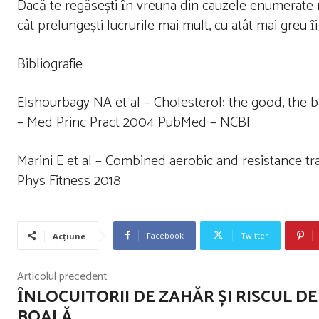
Dacă te regăsești ȋn vreuna din cauzele enumerate ma
cât prelungești lucrurile mai mult, cu atât mai greu ȋi
Bibliografie
Elshourbagy NA et al – Cholesterol: the good, the ba
– Med Princ Pract 2004 PubMed – NCBI
Marini E et al – Combined aerobic and resistance t
Phys Fitness 2018
Facebook
Twitter
Acțiune
Articolul precedent
ȊNLOCUITORII DE ZAHĂR ȘI RISCUL DE
BOALĂ