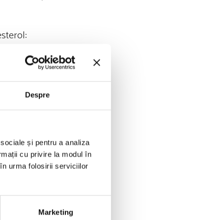
esterol:
Despre
m, cu alte cuvinte
 sociale și pentru a analiza
ătate traduse
rmații cu privire la modul în
rterială crescută
n urma folosirii serviciilor
act negativ pe
Marketing