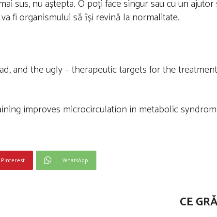
i sus, nu aștepta. O poţi face singur sau cu un ajutor s
 va fi organismului să ȋși revină la normalitate.
d, and the ugly – therapeutic targets for the treatment
raining improves microcirculation in metabolic syndrom
Pinterest
WhatsApp
CE GR