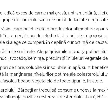
e, adică exces de carne mai grasă, unt, smântână, ulei 
i grupe de alimente sau consumul de lactate degresate
e grăsimi care pe etichetele produselor alimentare apar
ești ȋn comerţ ȋn produsele tip fast-food, pizza, gogoși, 
ele și alege ce cumperi, ȋn deplină cunoștinţă de cauză.
răsimile sunt rele. Alege grăsimile mono și polinesatur
nuci, avocado, seminţe, precum și ȋn uleiuri vegetale d
ipuri de fibre, solubile și insolubile ȋn apă, sunt benefi
jută la menţinerea nivelurilor optime ale colesterolului ,,
 fasolea boabe, vegetalele de toate tipurile, fructele.
terolului. Bărbaţii ar trebui să consume undeva la maxi
a influenţa pozitiv creșterea colesterolului ,,bun’’, HDL.