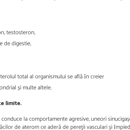
n, testosteron,
e de digestie,
erolul total al organismului se află ȋn creier
ndrial și multe altele.
e limite.
ate conduce la comportamente agresive, uneori sinucigaș
cilor de aterom ce aderă de pereţii vasculari și ȋmpiedi