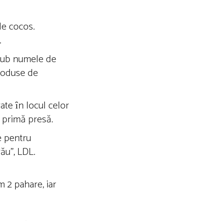
de cocos.
.
 sub numele de
produse de
ate ȋn locul celor
e primă presă.
ce pentru
rău’’, LDL.
m 2 pahare, iar