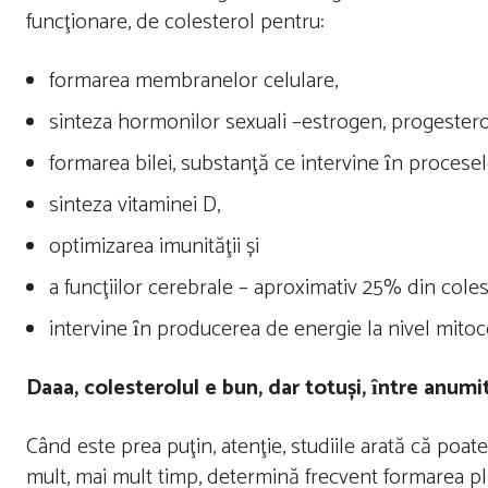
funcţionare, de colesterol pentru:
formarea membranelor celulare,
sinteza hormonilor sexuali –estrogen, progestero
formarea bilei, substanţă ce intervine ȋn procesel
sinteza vitaminei D,
optimizarea imunităţii și
a funcţiilor cerebrale – aproximativ 25% din colest
intervine ȋn producerea de energie la nivel mitoco
Daaa, colesterolul e bun, dar totuși, ȋntre anumit
Când este prea puţin, atenţie, studiile arată că po
mult, mai mult timp, determină frecvent formarea plă