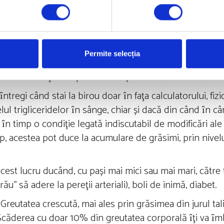
Cel mai bun mod de a controla nivelul colesterolului este e
Permite selecția
cipi la competiţii sportive, ȋnsă 40 de minute de mers, ȋ
 face diferenţa comparativ cu o persoană sedentară.
 ȋntregi când stai la birou doar ȋn faţa calculatorului, fi
l trigliceridelor ȋn sânge, chiar și dacă din când ȋn câ
ȋn timp o condiţie legată indiscutabil de modificări ale
mp, acestea pot duce la acumulare de grăsimi, prin nivelu
acest lucru ducând, cu pași mai mici sau mai mari, către 
u’’ să adere la pereţii arteriali), boli de inimă, diabet.
Greutatea crescută, mai ales prin grăsimea din jurul talie
n’’. Scăderea cu doar 10% din greutatea corporală ȋţi va ȋ