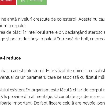
Pinterest
WhatsApp
r ne arată niveluri crescute de colesterol. Acesta nu ca
orul corpului.
a de plăci în interiorul arterelor, declanșând ateroscl
nge și poate declanșa o paletă ȋntreagă de boli, cu pre
a-l reduce
aba cu acest colesterol. Este văzut de obicei ca o subs
entual ca un parametru care se asociază cu ficatul măr
lului existent ȋn organism este făcută chiar de corpul 
r 25% provine din alimentaţie. O cantitate așa de mare, cr
 foarte important. De fapt fiecare celulă are nevoie, pe