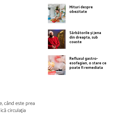
Mituri despre
obezitate
Sărbătorile și jena
din dreapta, sub
coaste
Refluxul gastro-
esofagian, o stare ce
poate fi remediata
e, când este prea
că circulaţia