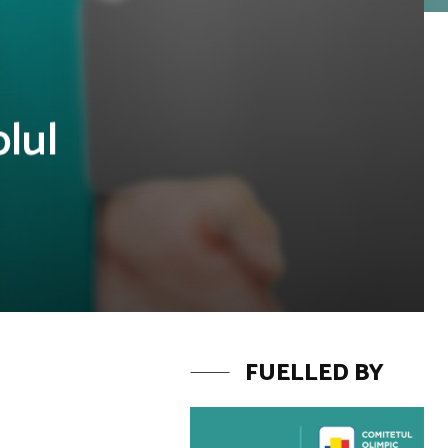
olul
FUELLED BY