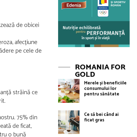
uzează de obicei
eroza, afecțiune
cădere pe cele de
ROMANIA FOR
GOLD
Merele și beneficiile
consumului lor
tanță străină ce
pentru sănătate
it.
Ce să bei când ai
nostru. 75% din
ficat gras
eată de ficat,
ntru o bună