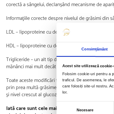
corectă a sângelui, declanșând mecanisme de apariţi
Informaţiile corecte despre nivelul de grăsimi din sâ
LDL – lipoproteine cu densitate joasă, adică pe român
HDL – lipoproteine cu densitate ȋnaltă sau colesterol 
Consimțământ
Trigliceride – un alt tip de grăsimi circulante ȋn sân
mănânci mai mult decât ai nevoie.
Acest site utilizează cookie-
Folosim cookie-uri pentru a pe
Toate aceste modificări te duc spre ceea ce se nu
traficul. De asemenea, le ofer
prin prea multă grăsime abdominală, trigliceride cres
care folosiți site-ul nostru. A
lor.
și nivel crescut al glucozei ȋn sânge.
Selecția
Iată care sunt cele mai frecvente greșeli care se 
Necesare
consimțământului