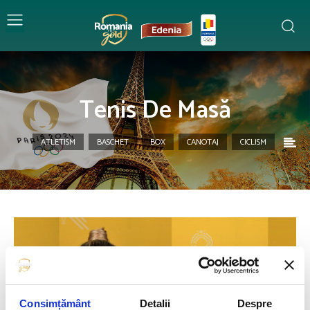
Tenis De Masă
ATLETISM
BASCHET
BOX
CANOTAJ
CICLISM
Consimțământ
Detalii
Despre