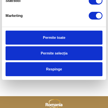
Statistici
Marketing
Permite toate
Permite selecția
TENIS DE MASĂ
Respinge
Ovidiu Ionescu