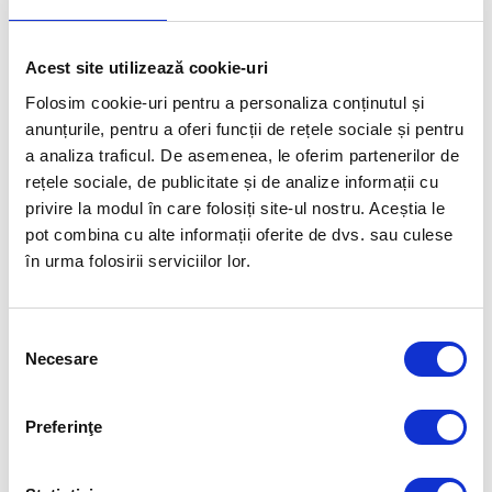
Acest site utilizează cookie-uri
Folosim cookie-uri pentru a personaliza conținutul și
anunțurile, pentru a oferi funcții de rețele sociale și pentru
a analiza traficul. De asemenea, le oferim partenerilor de
rețele sociale, de publicitate și de analize informații cu
privire la modul în care folosiți site-ul nostru. Aceștia le
pot combina cu alte informații oferite de dvs. sau culese
în urma folosirii serviciilor lor.
TENIS DE MASĂ
Echipa feminină de tenis de masă
Selecția
Necesare
consimțământului
Preferinţe