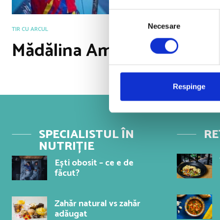
Selecția
Necesare
consimțământului
TIR CU ARCUL
Mădălina Amăistroaie
Respinge
SPECIALISTUL ÎN
RE
NUTRIȚIE
Ești obosit – ce e de
făcut?
Zahăr natural vs zahăr
adăugat