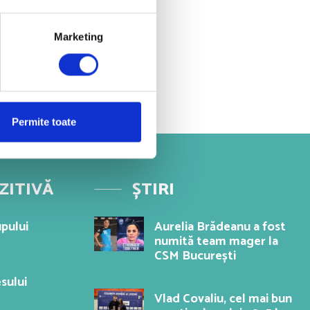
Marketing
Permite toate
ZITIVĂ
ȘTIRI
pului
Aurelia Brădeanu a fost
numită team mager la
CSM București
sului
Vlad Covaliu, cel mai bun