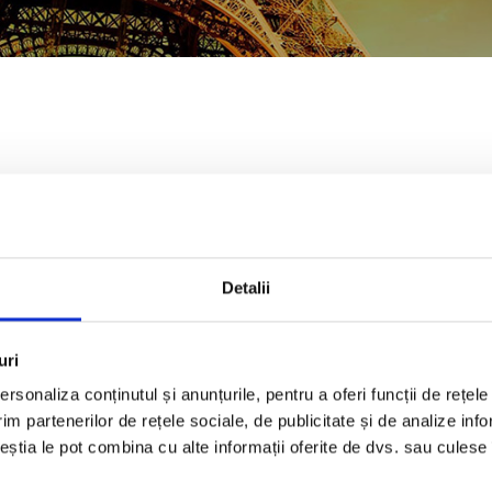
Detalii
uri
rsonaliza conținutul și anunțurile, pentru a oferi funcții de rețele
im partenerilor de rețele sociale, de publicitate și de analize info
ceștia le pot combina cu alte informații oferite de dvs. sau culese î