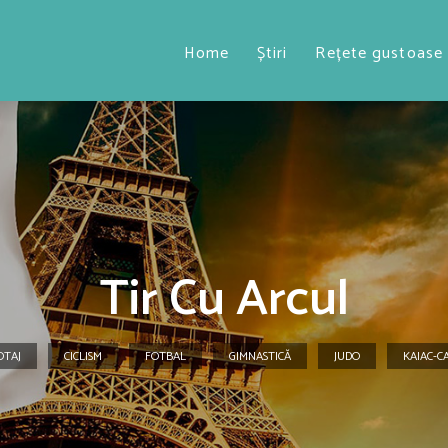
Home
Știri
Rețete gustoase
Tir Cu Arcul
OTAJ
CICLISM
FOTBAL
GIMNASTICĂ
JUDO
KAIAC-C