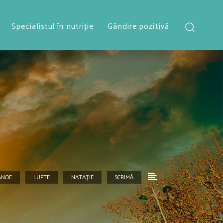
Specialistul în nutriție
Gândire pozitivă
ANOE
LUPTE
NATAȚIE
SCRIMĂ