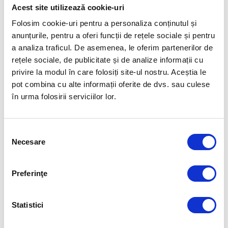
asemenea, dacă ești femeie și remarci că ești mai iritată sau mai
Acest site utilizează cookie-uri
anxioasă ȋn perioada premenstruală, este foarte probabil să ai un nivel
scăzut de B6.
Folosim cookie-uri pentru a personaliza conținutul și
anunțurile, pentru a oferi funcții de rețele sociale și pentru
Ce alimente ne oferă B6?
a analiza traficul. De asemenea, le oferim partenerilor de
rețele sociale, de publicitate și de analize informații cu
Din hrană, obținem cele mai mari cantități de vitamina B6 și ȋn mod
privire la modul în care folosiți site-ul nostru. Aceștia le
special din următoarele alimente: năut, ficat de vită, cartofi, banane,
pot combina cu alte informații oferite de dvs. sau culese
pepene galben, papaya, nuci.
în urma folosirii serviciilor lor.
De asemenea, se poate ajusta nivelul de piridoxină prin administrare de
suplimente, B6 fiind de obicei combinată cu magneziu sau alte vitamine
din grupul B. Pentru a afla varianta care ȋți este potrivită, apelează la
Selecția
medic sau nutriționist.
Necesare
consimțământului
Articolul precedent
Articolul următor
Preferinţe
LUĂM SAU NU LUĂM
PUTEM SĂ NE ȊMBUNĂTĂȚIM
SUPLIMENTE CU ZINC?
DIETA ȘI FĂRĂ SPECIALIST
Statistici
FUELLED BY