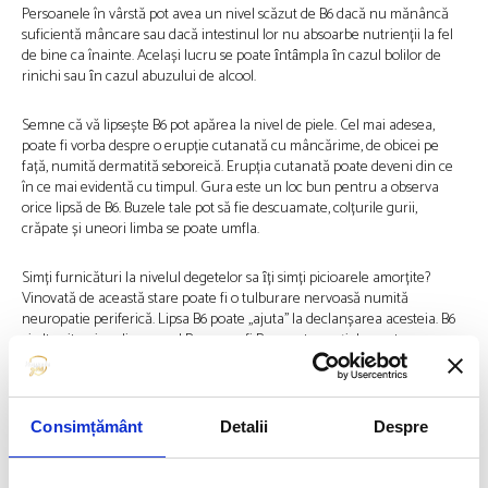
Persoanele în vârstă pot avea un nivel scăzut de B6 dacă nu mănâncă
suficientă mâncare sau dacă intestinul lor nu absoarbe nutrienții la fel
de bine ca înainte. Același lucru se poate ȋntȃmpla ȋn cazul bolilor de
rinichi sau ȋn cazul abuzului de alcool.
Semne că vă lipsește B6 pot apărea la nivel de piele. Cel mai adesea,
poate fi vorba despre o erupție cutanată cu mâncărime, de obicei pe
față, numită dermatită seboreică. Erupția cutanată poate deveni din ce
în ce mai evidentă cu timpul. Gura este un loc bun pentru a observa
orice lipsă de B6. Buzele tale pot să fie descuamate, colțurile gurii,
crăpate și uneori limba se poate umfla.
Simți furnicături la nivelul degetelor sa ȋți simți picioarele amorțite?
Vinovată de această stare poate fi o tulburare nervoasă numită
neuropatie periferică. Lipsa B6 poate ,,ajuta’’ la declanșarea acesteia. B6
și alte vitamine din grupul B, cum ar fi B12, sunt esențiale pentru a
menține nervii sănătoși.
Dacă observi că te simți confuz sau poate trist, mai ales dacă ai peste 50
Consimțământ
Detalii
Despre
de ani, lipsa acestei vitamine B6 ar putea fi motivul. Piridoxina este
esențială pentru sinteza dopaminei, serotoninei si a GABA,
neurotransmițători care reglează emoțiile și starea de spirit. De