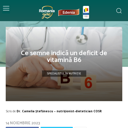
Ce semne indică un deficit de
vitamină B6
SPECIALISTUL ÎN NUTRIȚIE
Scris de
Dr. Camelia Ștefănescu – nutriţionist-dietetician COSR
14 NOIEMBRIE 2023