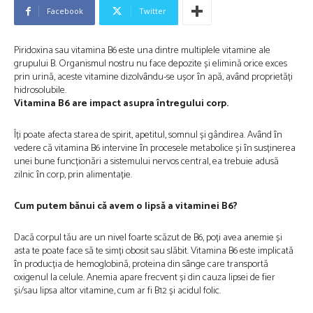
Facebook
Twitter
Piridoxina sau vitamina B6 este una dintre multiplele vitamine ale
grupului B. Organismul nostru nu face depozite și elimină orice exces
prin urină, aceste vitamine dizolvȃndu-se ușor ȋn apă, avȃnd proprietăți
hidrosolubile.
Vitamina B6 are impact asupra întregului corp.
Îți poate afecta starea de spirit, apetitul, somnul și gândirea. Avȃnd ȋn
vedere că vitamina B6 intervine ȋn procesele metabolice și ȋn susținerea
unei bune funcționări a sistemului nervos central, ea trebuie adusă
zilnic ȋn corp, prin alimentație.
Cum putem bănui că avem o lipsă a vitaminei B6?
Dacă corpul tău are un nivel foarte scăzut de B6, poți avea anemie și
asta te poate face să te simți obosit sau slăbit. Vitamina B6 este implicată
ȋn producția de hemoglobină, proteina din sȃnge care transportă
oxigenul la celule. Anemia apare frecvent și din cauza lipsei de fier
și/sau lipsa altor vitamine, cum ar fi B12 și acidul folic.