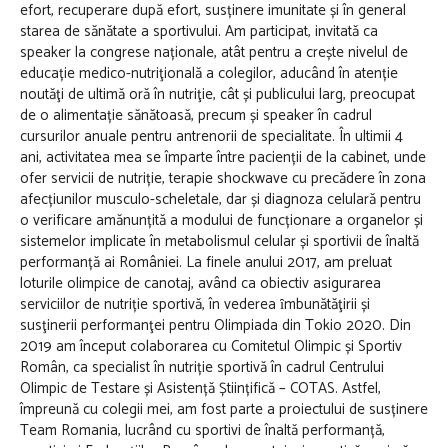
efort, recuperare după efort, susținere imunitate și în general
starea de sănătate a sportivului. Am participat, invitată ca
speaker la congrese naționale, atât pentru a crește nivelul de
educație medico-nutriţională a colegilor, aducând în atenție
noutăţi de ultimă oră în nutriţie, cât și publicului larg, preocupat
de o alimentație sănătoasă, precum și speaker în cadrul
cursurilor anuale pentru antrenorii de specialitate. În ultimii 4
ani, activitatea mea se împarte între pacienții de la cabinet, unde
ofer servicii de nutriție, terapie shockwave cu precădere în zona
afecțiunilor musculo-scheletale, dar și diagnoza celulară pentru
o verificare amănunțită a modului de funcționare a organelor și
sistemelor implicate în metabolismul celular și sportivii de înaltă
performanță ai României. La finele anului 2017, am preluat
loturile olimpice de canotaj, având ca obiectiv asigurarea
serviciilor de nutriție sportivă, în vederea ȋmbunătăţirii și
susţinerii performanţei pentru Olimpiada din Tokio 2020. Din
2019 am început colaborarea cu Comitetul Olimpic și Sportiv
Român, ca specialist în nutriție sportivă în cadrul Centrului
Olimpic de Testare și Asistență Științifică – COTAS. Astfel,
împreună cu colegii mei, am fost parte a proiectului de susținere
Team Romania, lucrând cu sportivi de înaltă performanță,