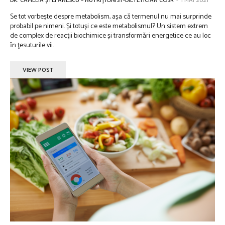
DR. CAMELIA ȘTEFĂNESCU – NUTRIŢIONIST-DIETETICIAN COSR
-
1 MAI 2021
Se tot vorbește despre metabolism, așa că termenul nu mai surprinde
probabil pe nimeni. Și totuși ce este metabolismul? Un sistem extrem
de complex de reacţii biochimice și transformări energetice ce au loc
ȋn ţesuturile vii.
VIEW POST