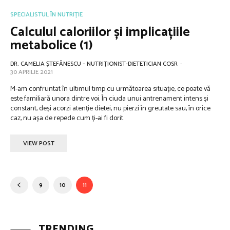
SPECIALISTUL ÎN NUTRIȚIE
Calculul caloriilor și implicațiile
metabolice (1)
DR. CAMELIA ȘTEFĂNESCU – NUTRIŢIONIST-DIETETICIAN COSR
-
30 APRILIE 2021
M-am confruntat în ultimul timp cu următoarea situație, ce poate vă
este familiară unora dintre voi. În ciuda unui antrenament intens și
constant, deși acorzi atenție dietei, nu pierzi în greutate sau, în orice
caz, nu așa de repede cum ți-ai fi dorit.
VIEW POST
9
10
11
TRENDING