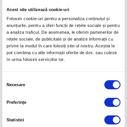
Acest site utilizează cookie-uri
Folosim cookie-uri pentru a personaliza conținutul și
anunțurile, pentru a oferi funcții de rețele sociale și pentru
a analiza traficul. De asemenea, le oferim partenerilor de
rețele sociale, de publicitate și de analize informații cu
privire la modul în care folosiți site-ul nostru. Aceștia le
pot combina cu alte informații oferite de dvs. sau culese
în urma folosirii serviciilor lor.
SPECIALISTUL ÎN NUTRIȚIE
Calculul caloriilor și implicațiile
metabolice (2)
Selecția
Necesare
consimțământului
DR. CAMELIA ȘTEFĂNESCU – NUTRIŢIONIST-DIETETICIAN COSR
-
1 MAI 2021
Vorbeam în episodul anterior despre energia primită ca parte a
Preferinţe
Ecuației Balanței Energetice a organismului și concluzionam că și
dacă ești conștiincios în numărarea caloriilor, există o mare marjă de
eroare pentru aportul energetic.
Statistici