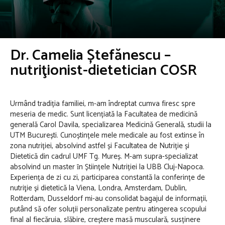
Dr. Camelia Ștefănescu –
nutriţionist-dietetician COSR
Urmând tradiția familiei, m-am îndreptat cumva firesc spre
meseria de medic. Sunt licențiată la Facultatea de medicină
generală Carol Davila, specializarea Medicină Generală, studii la
UTM București. Cunoștințele mele medicale au fost extinse în
zona nutriției, absolvind astfel și Facultatea de Nutriție și
Dietetică din cadrul UMF Tg. Mureș. M-am supra-specializat
absolvind un master ȋn Științele Nutriției la UBB Cluj-Napoca.
Experiența de zi cu zi, participarea constantă la conferințe de
nutriţie și dietetică la Viena, Londra, Amsterdam, Dublin,
Rotterdam, Dusseldorf mi-au consolidat bagajul de informații,
putând să ofer soluții personalizate pentru atingerea scopului
final al fiecăruia, slăbire, creștere masă musculară, susținere