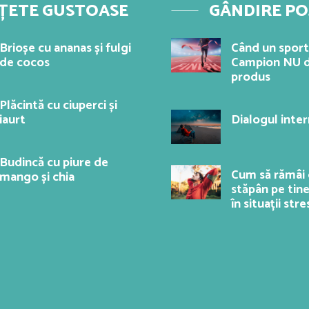
ȚETE GUSTOASE
GÂNDIRE PO
Brioșe cu ananas și fulgi
Când un sport
de cocos
Campion NU d
produs
Plăcintă cu ciuperci și
iaurt
Dialogul inter
Budincă cu piure de
Cum să rămâi 
mango și chia
stăpân pe tine
în situații str