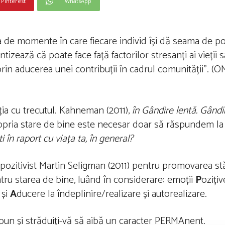
Pinterest
WhatsApp
de momente în care fiecare individ își dă seama de pot
tizează că poate face față factorilor stresanți ai vieții sa
in aducerea unei contribuții în cadrul comunității”. (O
cția cu trecutul. Kahneman (2011),
în Gândire lentă. Gândi
pria stare de bine este necesar doar să răspundem la 
i în raport cu viața ta, în general?
ozitivist Martin Seligman (2011) pentru promovarea stăr
tru starea de bine, luând în considerare: emoții
P
ozițiv
 și
A
ducere la îndeplinire/realizare și autorealizare.
mpun și străduiți-vă să aibă un caracter PERMAnent.