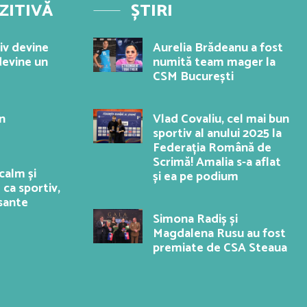
ZITIVĂ
ȘTIRI
iv devine
Aurelia Brădeanu a fost
evine un
numită team mager la
CSM București
n
Vlad Covaliu, cel mai bun
sportiv al anului 2025 la
Federația Română de
Scrimă! Amalia s-a aflat
calm și
și ea pe podium
 ca sportiv,
esante
Simona Radiș și
Magdalena Rusu au fost
premiate de CSA Steaua