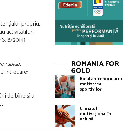
ențialul propriu,
u activităților,
MS, 8/2014).
ROMANIA FOR
re rapidă
,
GOLD
o întrebare:
Rolul antrenorului în
motivarea
sportivilor
ii de bine și a
e,
Climatul
motivațional în
echipă