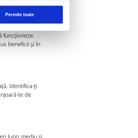
Permite toate
să funcționeze.
us beneficii și în
ță. Identifica-ți
onjoară-te de
men lung, mediu și