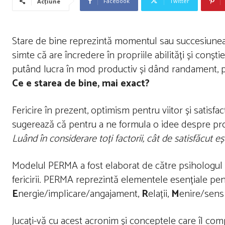
Facebook
Twitter
Acțiune
Stare de bine reprezintă momentul sau succesiunea 
simte că are încredere în propriile abilități și conștien
putând lucra în mod productiv și dând randament, pr
Ce e starea de bine, mai exact?
Fericire în prezent, optimism pentru viitor și satisfa
sugerează că pentru a ne formula o idee despre pro
Luând în considerare toți factorii, cât de satisfăcut eșt
Modelul PERMA a fost elaborat de către psihologul p
fericirii. PERMA reprezintă elementele esențiale pen
E
nergie/implicare/angajament,
R
elații,
M
enire/sens
Jucați-vă cu acest acronim și conceptele care îl co