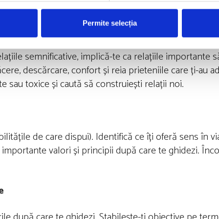
Permite selecția
țiile semnificative, implică-te ca relațiile importante 
ăcere, descărcare, confort și reia prieteniile care ți-au ad
te sau toxice și caută să construiești relații noi.
itățile de care dispui). Identifică ce îți oferă sens în via
importante valori și principii după care te ghidezi. Înc
e
rile după care te ghidezi. Stabilește-ți obiective pe ter