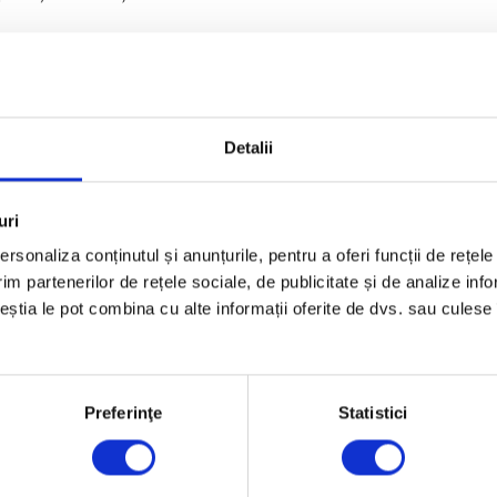
ecerea trebuie să fie de la
a ști
la
a putea.
Pentru oameni
important ca modelul PERMA să fie pus în practică pentru
Detalii
uri
rsonaliza conținutul și anunțurile, pentru a oferi funcții de rețele
im partenerilor de rețele sociale, de publicitate și de analize info
te activități care îți produc plăcere. Reflectează asupra 
ceștia le pot combina cu alte informații oferite de dvs. sau culese î
ă resemnifici evenimentele astfel încât să ai parte de lec
Preferinţe
Statistici
e energie în ele. Stabilește-ți obiective pe termen lung pe