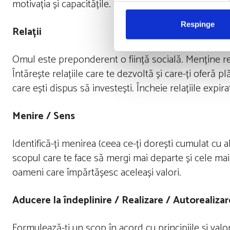
motivația și capacitățile.
Respinge
Relații
Omul este preponderent o ființă socială. Menține rela
Întărește relațiile care te dezvoltă și care-ți oferă pl
care ești dispus să investești. Încheie relațiile expira
Menire / Sens
Identifică-ți menirea (ceea ce-ți dorești cumulat cu abil
scopul care te face să mergi mai departe și cele mai 
oameni care împărtășesc aceleași valori.
Aducere la îndeplinire / Realizare / Autorealizar
Formulează-ți un scop în acord cu principiile și valo