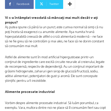
Facebook
Twitter
Vi s-a întâmplat vreodată să mâncați mai mult decât v-ați
propus?
Aș putea spune că până la un punct, este cumva normal să simți că nu
poți înceta să exagerezi cu anumite alimente. Așa numita hrană
hiperpalatabilă creează de altfel o criză alimentară modernă – ne face
să ne fie greu să ne controlăm și mai ales, ne face să ne dorim constant
să consumăm mai mult.
Astfel de alimente sunt ȋn mod artificial hipergustoase printr-un
conţinut de ingrediente care excită circuite neurale al creierului, legate
de recompensă, respectiv de dependenţă. Au un conţinut important de
grăsimi hidrogenate, zaharuri gen sirop de glucoză/fructoză, sodiu,
aditivi alimentari, potenţiatori de gust și aromă. Ele sunt concepute
științific pentru a fi irezistibile.
Alimente procesate industrial
Vorbim despre alimente procesate industrial. Să luăm porumbul, ca
exemplu. Vara, multora dintre noi ne place să ȋl consumăm fiert sau copt