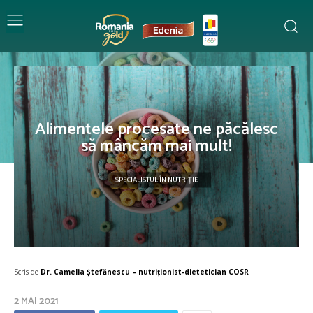
Alimentele procesate ne păcălesc
să mâncăm mai mult!
SPECIALISTUL ÎN NUTRIȚIE
Scris de
Dr. Camelia Ștefănescu – nutriţionist-dietetician COSR
2 MAI 2021