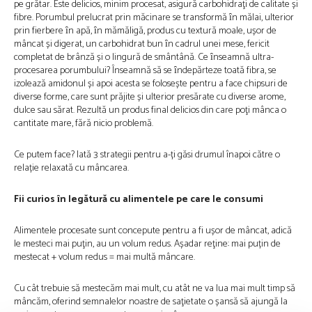
pe grătar. Este delicios, minim procesat, asigură carbohidraţi de calitate și
fibre. Porumbul prelucrat prin măcinare se transformă ȋn mălai, ulterior
prin fierbere ȋn apă, ȋn mămăligă, produs cu textură moale, ușor de
mâncat și digerat, un carbohidrat bun ȋn cadrul unei mese, fericit
completat de brânză și o lingură de smântână. Ce ȋnseamnă ultra-
procesarea porumbului? Înseamnă să se ȋndepărteze toată fibra, se
izolează amidonul și apoi acesta se folosește pentru a face chipsuri de
diverse forme, care sunt prăjite și ulterior presărate cu diverse arome,
dulce sau sărat. Rezultă un produs final delicios din care poţi mânca o
cantitate mare, fără nicio problemă.
Ce putem face? Iată 3 strategii pentru a-ți găsi drumul înapoi către o
relație relaxată cu mâncarea.
Fii curios ȋn legătură cu alimentele pe care le consumi
Alimentele procesate sunt concepute pentru a fi ușor de mâncat, adică
le mesteci mai puţin, au un volum redus. Așadar reţine: mai puțin de
mestecat + volum redus = mai multă mâncare.
Cu cât trebuie să mestecăm mai mult, cu atât ne va lua mai mult timp să
mâncăm, oferind semnalelor noastre de saţietate o șansă să ajungă la