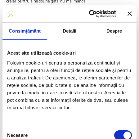
creier pentru a ne spune gata, nu mai mânca.
Observă mesajele pe care le primești despre aliment
Se folosesc strategii creative pentru ca tu să presupui că alimentele
Consimțământ
Detalii
Despre
procesate sunt sănătoase. Dacă ai ales ceva, privește ambalajul, ce te-a
atras, are un super-ingredient, e organic, fără zahăr sau gluten? Citește
eticheta cu informaţiile nutriţionale și alege ȋn deplină cunoștinţă de
cauză.
Acest site utilizează cookie-uri
Folosim cookie-uri pentru a personaliza conținutul și
Dă-ți seama dacă ţi-e foame sau mănânci din alte motive
anunțurile, pentru a oferi funcții de rețele sociale și pentru
a analiza traficul. De asemenea, le oferim partenerilor de
Temporar, te vei simți mai bine, dar nu ȋţi vei rezolva problema.
rețele sociale, de publicitate și de analize informații cu
Obiceiurile alimentare sunt puternice, ele pot lucra pentru noi sau
împotriva noastră. Structurează-ţi dieta în jurul alimentelor integrale,
privire la modul în care folosiți site-ul nostru. Aceștia le
puţin procesate, natural colorate, bogate în nutrienți, dar, de asemenea,
pot combina cu alte informații oferite de dvs. sau culese
amintește-ţi că o viață sănătoasă nu are legătură cu calcule calorice.
în urma folosirii serviciilor lor.
Referinţe:
Selecția
Rolls, B.J., Drewnowski, A., Ledikwe, J.H. Changing the energy density of the
Necesare
consimțământului
diet as a strategy for weight management – Journal of the Academy of