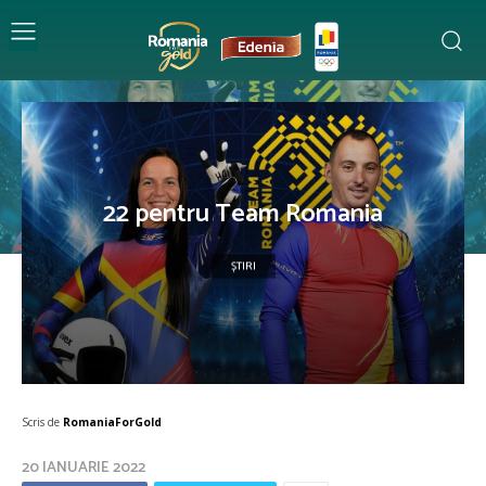
22 pentru Team Romania
ȘTIRI
Scris de
RomaniaForGold
20 IANUARIE 2022