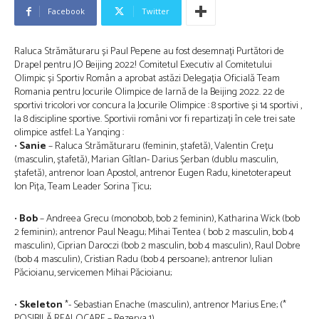
Facebook
Twitter
Raluca Strămăturaru și Paul Pepene au fost desemnați Purtători de
Drapel pentru JO Beijing 2022! Comitetul Executiv al Comitetului
Olimpic și Sportiv Român a aprobat astăzi Delegația Oficială Team
Romania pentru Jocurile Olimpice de Iarnă de la Beijing 2022. 22 de
sportivi tricolori vor concura la Jocurile Olimpice : 8 sportive și 14 sportivi ,
la 8 discipline sportive. Sportivii români vor fi repartizați în cele trei sate
olimpice astfel: La Yanqing :
•
Sanie
– Raluca Strămăturaru (feminin, ștafetă), Valentin Crețu
(masculin, ștafetă), Marian Gîtlan- Darius Șerban (dublu masculin,
ștafetă), antrenor Ioan Apostol, antrenor Eugen Radu, kinetoterapeut
Ion Pița, Team Leader Sorina Țicu;
•
Bob
– Andreea Grecu (monobob, bob 2 feminin), Katharina Wick (bob
2 feminin); antrenor Paul Neagu; Mihai Tentea ( bob 2 masculin, bob 4
masculin), Ciprian Daroczi (bob 2 masculin, bob 4 masculin), Raul Dobre
(bob 4 masculin), Cristian Radu (bob 4 persoane); antrenor Iulian
Păcioianu, servicemen Mihai Păcioianu;
•
Skeleton
*- Sebastian Enache (masculin), antrenor Marius Ene; (*
POSIBILĂ REALOCARE – Rezerva 1)