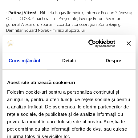
•
Patinaj Viteză
– Mihaela Hogaș (feminin), antrenor Bogdan Stănescu;
Oficiali COSR: Mihai Covaliu – Președinte, George Boroi – Secretar
general, Alexandru Epuran – coordonator operațiuni Zona Beijing;
Demnitar: Eduard Novak – ministrul Sportului;
Desemnarea celor care poartă drapelul la ceremoniile de deschidere ale
Jocurilor Olimpice ține mereu cont de palmaresul sportivilor, de sportul
pe care îl reprezintă, de prestanță și de respect pentru valorile
Consimțământ
Detalii
Despre
olimpice.Comitetul Executiv al COSR a decis azi prin vot desemnarea
celor doi sportivi care vor purta drapelul tricolor la Ceremonia de
Deschidere a Jocurilor de la Tokyo.
Acest site utilizează cookie-uri
•
Raluca Strămăturaru
(sanie, 36 ani) este la a 4-a participare la
Folosim cookie-uri pentru a personaliza conținutul și
Jocurile Olimpice de Iarnă după edițiile Vancouver 2010, Sochi 2014 și
Pyeongchang 2018. La ultima ediție a JO de iarnă ea a avut cea mai
anunțurile, pentru a oferi funcții de rețele sociale și pentru
bună clasare pentru Team Romania, locul 7. Raluca Strămăturaru este
a analiza traficul. De asemenea, le oferim partenerilor de
al doilea reprezentant al acestei discipline desemnată portdrapel, după
rețele sociale, de publicitate și de analize informații cu
Ioan Apostol.
privire la modul în care folosiți site-ul nostru. Aceștia le
pot combina cu alte informații oferite de dvs. sau culese
•
Paul Pepene
(schi fond, 33 ani) este primul și singurul schior de fond
din România care a câștigat un titlu mondial la U23. Are în palmares
în urma folosirii serviciilor lor.