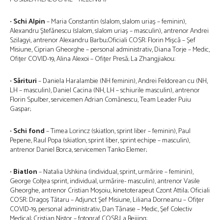
•
Schi Alpin
– Maria Constantin (slalom, slalom uriaș – feminin),
Alexandru Ștefănescu (slalom, slalom uriaș – masculin), antrenor Andrei
Szilagyi, antrenor Alexandru Barbu;Oficiali COSR: Florin Mișcă – Șef
Misiune, Ciprian Gheorghe – personal administrativ, Diana Torje – Medic,
Ofițer COVID-19, Alina Alexoi – Ofițer Presă; La Zhangjiakou:
•
Sărituri
– Daniela Haralambie (NH feminin), Andrei Feldorean cu (NH,
LH – masculin), Daniel Cacina (NH, LH – schiurile masculin), antrenor
Florin Spulber, servicemen Adrian Comănescu, Team Leader Puiu
Gaspar;
•
Schi fond
– Timea Lorincz (skiatlon, sprint liber – feminin), Paul
Pepene, Raul Popa (skiatlon, sprint liber, sprint echipe – masculin),
antrenor Daniel Borca, servicemen Tanko Elemer;
•
Biatlon
– Natalia Ushkina (individual, sprint, urmărire – feminin),
George Colțea sprint, individual, urmărire- masculin), antrenor Vasile
Gheorghe, antrenor Cristian Moșoiu, kinetoterapeut Czont Attila; Oficiali
COSR: Dragoș Tătaru – Adjunct Șef Misiune, Liliana Dorneanu – Ofițer
COVID-19, personal administrativ, Dan Tănase – Medic, Șef Colectiv
Medical; Cristian Nistor – fotograf COSR;La Beijing: