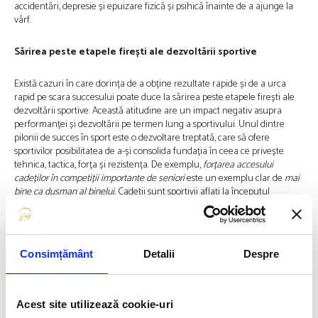
accidentări, depresie și epuizare fizică și psihică înainte de a ajunge la
vârf.
Sărirea peste etapele firești ale dezvoltării sportive
Există cazuri în care dorința de a obține rezultate rapide și de a urca
rapid pe scara succesului poate duce la sărirea peste etapele firești ale
dezvoltării sportive. Această atitudine are un impact negativ asupra
performanței și dezvoltării pe termen lung a sportivului. Unul dintre
pilonii de succes în sport este o dezvoltare treptată, care să ofere
sportivilor posibilitatea de a-și consolida fundația în ceea ce privește
tehnica, tactica, forța și rezistența. De exemplu,
forțarea accesului
cadeților în competiții importante de seniori
este un exemplu clar de
mai
bine ca dușman al binelui.
Cadeții sunt sportivii aflați la începutul
călătoriei lor într-o anumită disciplină, iar această etapă este esențială
pentru a construi bazele pentru performanțe superioare în viitor.
Înțelegerea și respectarea acestor etape ale dezvoltării sportive pot
contribui la o creștere armonioasă a sportivului și la maximizarea
Consimțământ
Detalii
Despre
potențialului său pe termen lung.
Riscurile săririi peste etape
Acest site utilizează cookie-uri