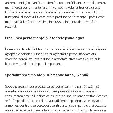
antrenament și o planificare atentă a recuperării sunt esențiale pentru
menținerea performanței la un nivel optim. Rolul antrenorului este
tocmai acela de a planifica, de a adapta și de a se îngriji de echilibrul
funcțional al sportivului care poate produce performanța. Sportul este
matematică, iar fiecare zecime în plus sau în minus determină alt
rezultat.
Presiunea performanței și efectele psihologice
Încercarea de a fi întotdeauna mai bun decât înainte sau de a îndeplini
așteptările celorlalți (uneori chiar așteptările proprii izvorâte din
obiective nerealiste) poate duce la anxietate, stres excesiv și chiar la
blocaje mentale în competiții importante.
Specializarea timpurie și suprasolicitarea juvenilă
Specializarea timpurie poate părea benefică într-o primă fază, însă
aceasta poate duce la suprasolicitare juvenilă, suprasaturare sau
consumarea pasiunii înainte de asumarea unei cariere sportive. Aceasta
se întâmplă deoarece copiii nu au suficient timp pentru a se dezvolta
armonios, pentru a se descoperi, pentru a se juca și pentru a-și dezvolta
abilitățile de bază. Consecințele conduc către riscul crescut de leziuni și