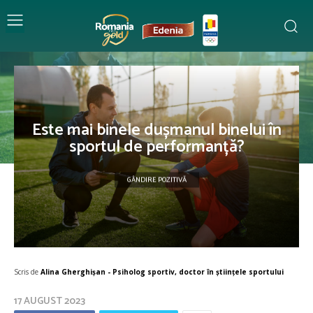
Este mai binele dușmanul binelui în
sportul de performanță?
GÂNDIRE POZITIVĂ
Scris de
Alina Gherghișan - Psiholog sportiv, doctor în științele sportului
17 AUGUST 2023