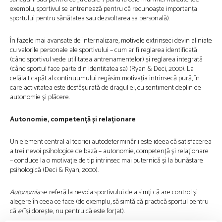
exemplu, sportivul se antrenează pentru că recunoaște importanța
sportului pentru sănătatea sau dezvoltarea sa personală).
În fazele mai avansate de internalizare, motivele extrinseci devin aliniate
cu valorile personale ale sportivului – cum ar fi reglarea identificată
(când sportivul vede utilitatea antrenamentelor) și reglarea integrată
(când sportul face parte din identitatea sa) (Ryan & Deci, 2000). La
celălalt capăt al continuumului regăsim motivația intrinsecă pură, în
care activitatea este desfășurată de dragul ei, cu sentiment deplin de
autonomie și plăcere.
Autonomie, competență și relaționare
Un element central al teoriei autodeterminării este ideea că satisfacerea
a trei nevoi psihologice de bază – autonomie, competență și relaționare
– conduce la o motivație de tip intrinsec mai puternică și la bunăstare
psihologică (Deci & Ryan, 2000).
Autonomia
se referă la nevoia sportivului de a simți că are control și
alegere în ceea ce face (de exemplu, să simtă că practică sportul pentru
că
el
își dorește, nu pentru că este forțat).