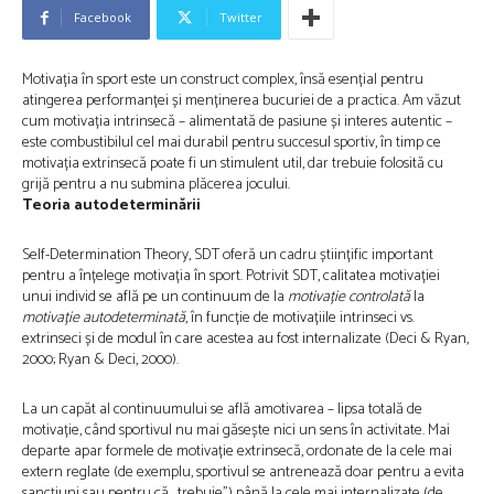
Facebook
Twitter
Motivația în sport este un construct complex, însă esențial pentru
atingerea performanței și menținerea bucuriei de a practica. Am văzut
cum motivația intrinsecă – alimentată de pasiune și interes autentic –
este combustibilul cel mai durabil pentru succesul sportiv, în timp ce
motivația extrinsecă poate fi un stimulent util, dar trebuie folosită cu
grijă pentru a nu submina plăcerea jocului.
Teoria autodeterminării
Self-Determination Theory, SDT oferă un cadru științific important
pentru a înțelege motivația în sport. Potrivit SDT, calitatea motivației
unui individ se află pe un continuum de la
motivație controlată
la
motivație autodeterminată
, în funcție de motivațiile intrinseci vs.
extrinseci și de modul în care acestea au fost internalizate (Deci & Ryan,
2000; Ryan & Deci, 2000).
La un capăt al continuumului se află amotivarea – lipsa totală de
motivație, când sportivul nu mai găsește nici un sens în activitate. Mai
departe apar formele de motivație extrinsecă, ordonate de la cele mai
extern reglate (de exemplu, sportivul se antrenează doar pentru a evita
sancțiuni sau pentru că „trebuie”) până la cele mai internalizate (de