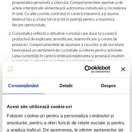
proprietatea personală a viitorului. Comportamentele asertive și de
actele intenționate alimentează autonomia individuală și încrederea
în sine. Cu alte cuvinte, controlul în carieră înseamnă a-ţi asuma
destinul tău şi a face tot ce-ţi stă în putinţă pentru a maximiza
fiecare oportunitate.
Curiozitatea reflectă o atitudine curioasă care duce la o carieră
productivă de explorare, semnificare, resemnificare şi creare de
provocări. Comportamentele de asumare a riscurilor și de cercetare
favorizează un sentiment de curiozitate și interes pentru activitate.
Lipsa curiozității în carieră limitează explorarea și provoacă irealism
și aspirații și așteptări nerealiste cu privire la viitor.
Încrederea se ocupă de dobândirea capacității de rezolvare a
problemelor și auto-eficacitate. Implică o atitudine eficientă și o
capacitate de rezolvare a problemelor și a naviga în mod eficient
Consimțământ
Detalii
Despre
printre obstacolele care apar în calea construirii viitorului.
Persistența și hărnicia în comportament alimentează un sentiment
de siguranță de sine și egalitate în raport cu ceilalți. Lipsa de
încredere în carieră duce la inhibare, conștiință de sine și blocaje în
Acest site utilizează cookie-uri
abordarea viitorului.
Folosim cookie-uri pentru a personaliza conținutul și
În concluzie, preocuparea se ocupă de a avea un viitor, controlul se
anunțurile, pentru a oferi funcții de rețele sociale și pentru
ocupă cu deținerea viitorului, curiozitatea se referă la explorarea
a analiza traficul. De asemenea, le oferim partenerilor de