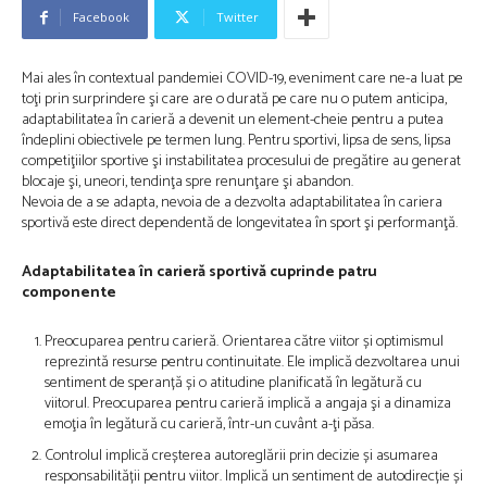
Facebook
Twitter
Mai ales în contextual pandemiei COVID-19, eveniment care ne-a luat pe
toţi prin surprindere şi care are o durată pe care nu o putem anticipa,
adaptabilitatea în carieră a devenit un element-cheie pentru a putea
îndeplini obiectivele pe termen lung. Pentru sportivi, lipsa de sens, lipsa
competiţiilor sportive şi instabilitatea procesului de pregătire au generat
blocaje şi, uneori, tendinţa spre renunţare şi abandon.
Nevoia de a se adapta, nevoia de a dezvolta adaptabilitatea în cariera
sportivă este direct dependentă de longevitatea în sport şi performanţă.
Adaptabilitatea în carieră sportivă cuprinde patru
componente
Preocuparea pentru carieră. Orientarea către viitor și optimismul
reprezintă resurse pentru continuitate. Ele implică dezvoltarea unui
sentiment de speranță și o atitudine planificată în legătură cu
viitorul. Preocuparea pentru carieră implică a angaja şi a dinamiza
emoţia în legătură cu carieră, într-un cuvânt a-ţi păsa.
Controlul implică creșterea autoreglării prin decizie și asumarea
responsabilității pentru viitor. Implică un sentiment de autodirecție și