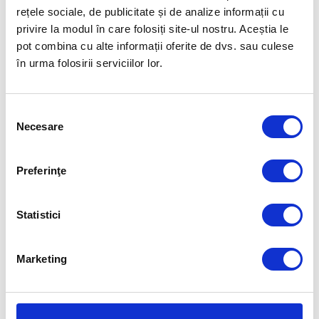
ipostazelor şi oportunităţilor posibile, iar încrederea se referă la
rețele sociale, de publicitate și de analize informații cu
abilitatea de a construi un viitorul dorit și de a depăși obstacolele.
privire la modul în care folosiți site-ul nostru. Aceștia le
pot combina cu alte informații oferite de dvs. sau culese
Fiecare individ are propriul Everest care aşteaptă să fie urcat!
în urma folosirii serviciilor lor.
Articolul precedent
Articolul următor
ATITUDINEA PENTRU
OCHI PRIETENOȘI ȘI LUMINOȘI
Selecția
PERFORMANŢĂ
Necesare
consimțământului
FUELLED BY
Preferinţe
Statistici
Marketing