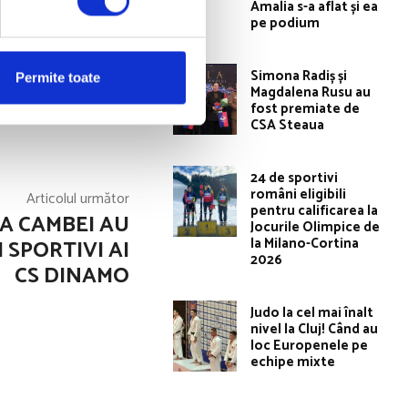
Amalia s-a aflat și ea
8 la proba
pe podium
Simona Radiș și
Permite toate
Magdalena Rusu au
fost premiate de
CSA Steaua
24 de sportivi
români eligibili
Articolul următor
pentru calificarea la
LA CAMBEI AU
Jocurile Olimpice de
la Milano-Cortina
 SPORTIVI AI
2026
CS DINAMO
Judo la cel mai înalt
nivel la Cluj! Când au
loc Europenele pe
echipe mixte