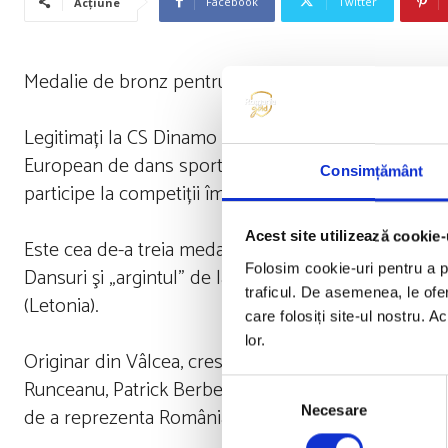
Facebook
Twitter
Acțiune
Medalie de bronz pentru România la CE de tineret 
Legitimați la CS Dinamo București, Patrick Berbece 
European de dans sportiv de la Burgas (Bulgaria). E
Consimțământ
participe la competiții împreună din august anul ace
Acest site utilizează cookie-
Este cea de-a treia medalie din acest an pentru Pat
Folosim cookie-uri pentru a pe
Dansuri şi „argintul” de la Mondialul de tineret – 10
traficul. De asemenea, le ofer
(Letonia).
care folosiți site-ul nostru. A
lor.
Originar din Vâlcea, crescut la Școala de dans Ru A
Runceanu, Patrick Berbece s-a mutat ulterior în Spa
Selecția
Necesare
de a reprezenta România în 19 noiembrie 2023.
consimțământului