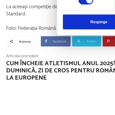
La aceeași competiție de la la Burgas, perechea Ro
Standard.
Respinge
Foto: Federația Română de Dans Sportiv
Facebook
Twitter
Acțiune
Articolul precedent
CUM ÎNCHEIE ATLETISMUL ANUL 2025
DUMINICĂ, ZI DE CROS PENTRU ROMÂ
LA EUROPENE