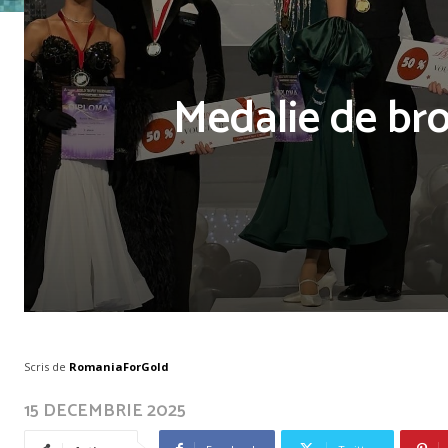
Medalie de bro
Scris de
RomaniaForGold
15 DECEMBRIE 2025