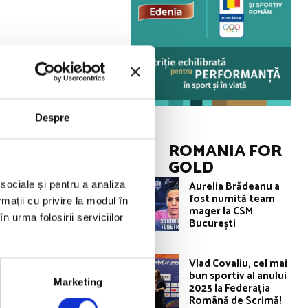
Campionatul
început să
Despre
ROMANIA FOR
GOLD
e tineret – 10
Aurelia Brădeanu a
 sociale și pentru a analiza
a Freiberga
fost numită team
rmații cu privire la modul în
mager la CSM
n urma folosirii serviciilor
București
Alexandru
Vlad Covaliu, cel mai
 a primit dreptul
bun sportiv al anului
Marketing
2025 la Federația
Română de Scrimă!