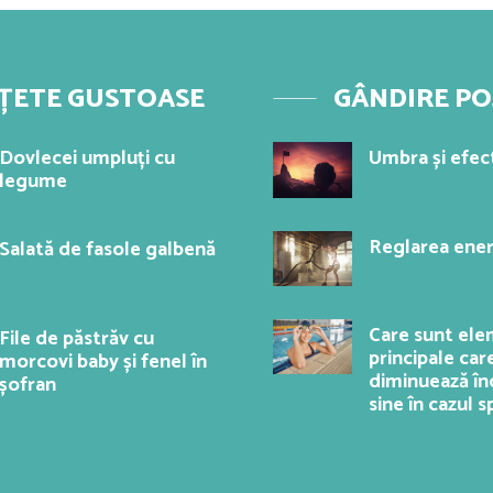
ȚETE GUSTOASE
GÂNDIRE PO
Dovlecei umpluți cu
Umbra și efec
legume
Reglarea ener
Salată de fasole galbenă
Care sunt el
File de păstrăv cu
principale car
morcovi baby și fenel în
diminuează în
șofran
sine în cazul s