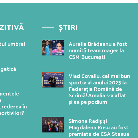
ZITIVĂ
ȘTIRI
tul umbrei
Aurelia Brădeanu a fost
numită team mager la
CSM București
getică
Vlad Covaliu, cel mai bun
sportiv al anului 2025 la
Federația Română de
ementele
Scrimă! Amalia s-a aflat
e
și ea pe podium
crederea în
portivilor?
Simona Radiș și
Magdalena Rusu au fost
premiate de CSA Steaua