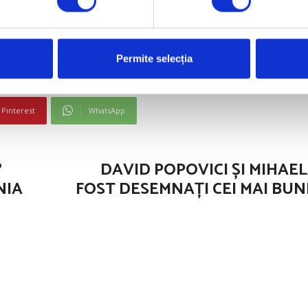
bert Leonard Coman – Sara-Maria Velea a ocupat locul 
Permite selecția
Pinterest
WhatsApp
?
DAVID POPOVICI ȘI MIHAE
NIA
FOST DESEMNAȚI CEI MAI BUNI