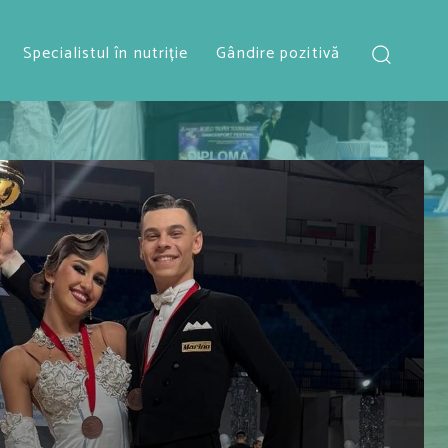
Specialistul în nutriție
Gândire pozitivă