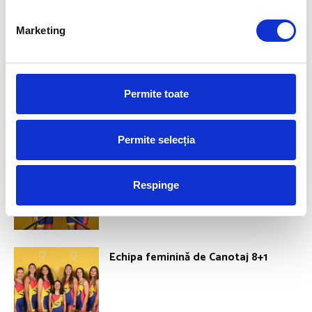
ROMANIA FOR GOLD
Marketing
Echipajul de canotaj masculin dublu
vâsle
Permite toate
Permite selecția
Echipajul de canotaj feminin dublu
vâsle
Respinge
Echipa feminină de Canotaj 8+1