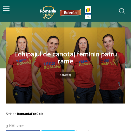
Echipajul de canotaj feminin patru
rame
CANOTAJ
Scris de
RomaniaForGold
3 MAI 2021