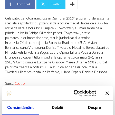
Facebook
Twitter
Cele patru canotoare, incluse in „Samurai 2020”, programul de asistenta
speciala a sportivilor cu potential de a obtine medalii la cea de a XXXII-a
editie de vara a Jocurilor Olimpice – Tokyo 2020, au mari sanse de a
prinde un loc in Echipa Olimpica pentru Tokyo 2020, gratie
palmaresurilor impresionante, atat la juniori cat si la seniori.
In 2017, la CM de canotaj de la Sarasota-Bradenton (SUA), Viviana
Bejinariu, Ioana Vranceanu, Denisa Tilvescu si Madalina Beres, alaturi de
Mihaela Petrila, Adelina Bogus, Laura Oprea, Iuliana Popa si Daniela
Druncea au cucerit titlul mondial la opt rame cu carmaci (8+), iar in
2018,
la
Campionatele Europene Glasgow, Marea Britanie 2018 au urcat
pe prima treapta a podiumului alaturi de Adriana Ailincai, Maria
Tivodariu, Beatrice-Madalina Parfenie, Iuliana Popa si Daniela Druncea.
Sursa:
Cosr.ro
Articolul precedent
Articolul următor
ECHIPA FEMININĂ DE CANOTAJ
ECHIPAJUL DE CANOTAJ
Consimțământ
Detalii
Despre
8+1
FEMININ DUBLU VÂSLE