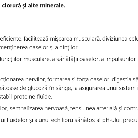
, clorură și alte minerale.
eficiente, facilitează mișcarea musculară, diviziunea cel
menținerea oaselor și a dinților.
a funcțiilor musculare, a sănătății oaselor, a impulsurilor
ționarea nervilor, formarea și forța oaselor, digestia să
ănătoase de glucoză ȋn sânge, la asigurarea unui sistem 
tabil proteine-fluide.
elor, semnalizarea nervoasă, tensiunea arterială și contr
i fluidelor și a unui echilibru sănătos al pH-ului, precu