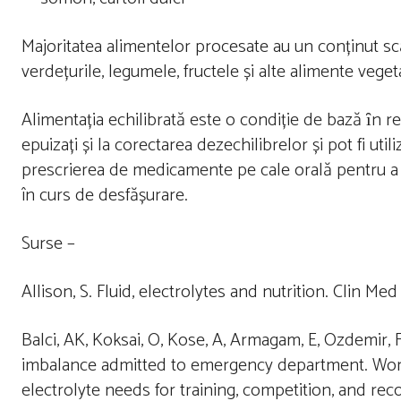
Majoritatea alimentelor procesate au un conținut scă
verdețurile, legumele, fructele și alte alimente vegeta
Alimentația echilibrată este o condiție de bază ȋn ref
epuizați și la corectarea dezechilibrelor și pot fi ut
prescrierea de medicamente pe cale orală pentru a c
în curs de desfășurare.
Surse –
Allison, S. Fluid, electrolytes and nutrition. Clin Me
Balci, AK, Koksai, O, Kose, A, Armagam, E, Ozdemir, F,
imbalance admitted to emergency department. Wor
electrolyte needs for training, competition, and rec