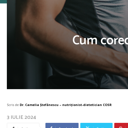
Cum corect
Scris de
Dr. Camelia Ștefănescu – nutriţionist-dietetician COSR
3 IULIE 2024