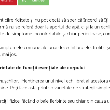
Pinterest
WhatsApp
cifre ridicate și nu pot decȃt să sper că ȋncerci să ȋți
urmă nu se referă doar la aportul de apă, ci și la un echil
te de simptome inconfortabile și chiar periculoase, cum 
și simptomele comune ale unui dezechilibru electrolitic 
, mai jos.
rietate de funcții esențiale ale corpului
a mușchilor. Menținerea unui nivel echilibrat al acestora
e. Poți face asta printr-o varietate de strategii simple 
erciții fizice, făcȃnd o baie fierbinte sau chiar din cauza 