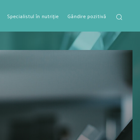
Specialistul în nutriție
Gândire pozitivă