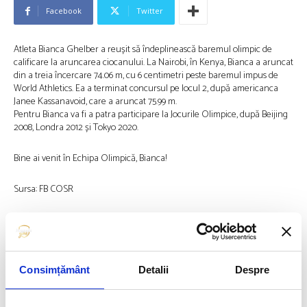
Facebook
Twitter
Atleta Bianca Ghelber a reușit să îndeplinească baremul olimpic de
calificare la aruncarea ciocanului. La Nairobi, în Kenya, Bianca a aruncat
din a treia încercare 74.06 m, cu 6 centimetri peste baremul impus de
World Athletics. Ea a terminat concursul pe locul 2, după americanca
Janee Kassanavoid, care a aruncat 75.99 m.
Pentru Bianca va fi a patra participare la Jocurile Olimpice, după Beijing
2008, Londra 2012 și Tokyo 2020.
Bine ai venit în Echipa Olimpică, Bianca!
Sursa: FB COSR
Articolul precedent
Articolul următor
IONELA ȘI MARIUS COZMIUC,
EBRU BOLAT, BINE AI VENIT
UNIȚI DE CANOTAJ
ÎN TEAM ROMANIA!
Consimțământ
Detalii
Despre
FUELLED BY