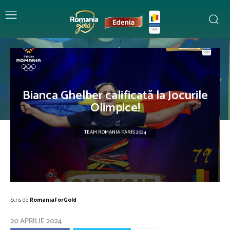
Bianca Ghelber calificată la Jocurile
Olimpice!
TEAM ROMANIA PARIS 2024
Scris de
RomaniaForGold
20 APRILIE 2024