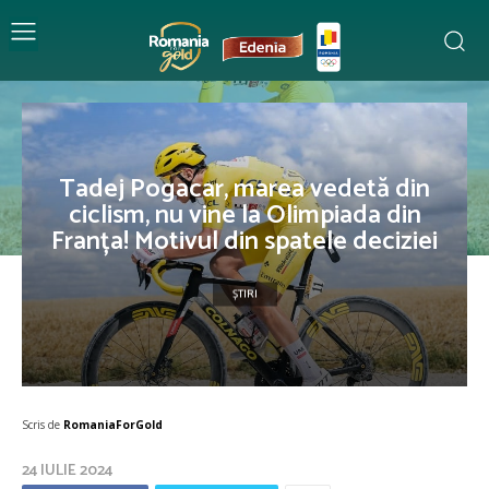
Tadej Pogacar, marea vedetă din
ciclism, nu vine la Olimpiada din
Franța! Motivul din spatele deciziei
ȘTIRI
Scris de
RomaniaForGold
24 IULIE 2024