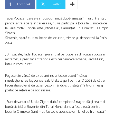
Facebook
Twitter
Tadej Pogacar, care s-a impus duminică după-amiază în Turul Franţei,
pentru a treia oară în cariera sa, nu va participa la Jocurile Olimpice de
la Paris. Motivul oficial este „oboseala”, a anunţat luni Comitetul Olimpic
Sloven.
Slovenia, o țară cu 2 milioane de locuitori, trimite 90 de sportivii la Paris
2024.
„Din păcate, Tadej Pogacar şi-a anulat participarea din cauza oboselii
extreme”, a precizat antrenorul echipei olimpice slovene, Uros Murn,
într-un comunicat.
Pogacar, în vârstă de 25 de ani, nu a fost de acord însă cu
neselecţionarea logodnicei sale Urska Zigart pentru JO 2024 de către
Federaţia slovenă de ciclism, exprimându-şi „tristețea” într-un mesaj
postat pe rețelele de socializare.
„Sunt devastat că Urska Zigart, dublă campioană națională și cea mai
bună ciclistă a Sloveniei din Turul Mondial, nu a fost aleasă pentru
Jocurile Olimpice. Sunt mut. Cu toate acestea, va fi la fel de frumoasă în