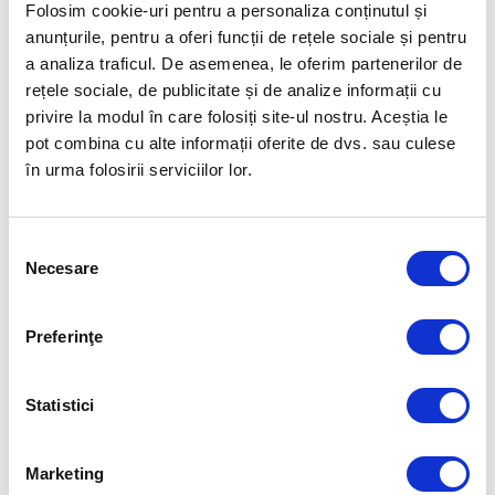
Folosim cookie-uri pentru a personaliza conținutul și
urmă cu trei ani la Tokyo.
anunțurile, pentru a oferi funcții de rețele sociale și pentru
a analiza traficul. De asemenea, le oferim partenerilor de
LUKA DONCIC; sovenul din MBA, nu a reușit să se califice cu echipa sa
națională pentru a doua oară consecutiv la Jocurile Olimpice.
rețele sociale, de publicitate și de analize informații cu
privire la modul în care folosiți site-ul nostru. Aceștia le
KYLIAN MBAPPE nu își va putea îndeplini visul de a fi prezent la Jocurile
pot combina cu alte informații oferite de dvs. sau culese
din țara sa natală, Real Madrid refuză să elibereze jucători pentru
în urma folosirii serviciilor lor.
Jocurile Olimpice.
Articolul precedent
Articolul următor
Selecția
PE URMELE LUI NĂSTASE,
ARCAȘA MĂDĂLINA
Necesare
consimțământului
ȚIRIAC ȘI RUZICI, LA ROLAND
AMĂISTROAIE ESTE PRIMUL
GARROS
SPORTIV ROMÂN CARE
CONCUREAZĂ LA PARIS
Preferinţe
FUELLED BY
Statistici
Marketing