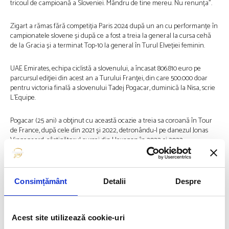
tricoul de campioană a Sloveniei. Mândru de tine mereu. Nu renunța”.
Zigart a rămas fără competiția Paris 2024 după un an cu performanțe în
campionatele slovene și după ce a fost a treia la general la cursa cehă
de la Gracia și a terminat Top-10 la general în Turul Elveției feminin.
UAE Emirates, echipa ciclistă a slovenului, a încasat 806.810 euro pe
parcursul ediţiei din acest an a Turului Franţei, din care 500.000 doar
pentru victoria finală a slovenului Tadej Pogacar, duminică la Nisa, scrie
L’Equipe.
Pogacar (25 ani) a obţinut cu această ocazie a treia sa coroană în Tour
de France, după cele din 2021 şi 2022, detronându-l pe danezul Jonas
Vingegaard, câştigătorul cursei din Hexagon în 2022 şi 2023.
Slovenul a recoltat totodată suma de 66.000 de euro pentru cele şase
victorii de etapă (11.000 de euro pentru fiecare succes).
Consimțământ
Detalii
Despre
Ce mari absențe mai sunt la Paris 2024?
YUȘIMAE ROJAS, atleta din Venezuela, și-a rupt tendonul lui Ahile stâng
Acest site utilizează cookie-uri
și a trebuit să renunțe la obiectivul de a-și apăra titlul olimpic cucerit în