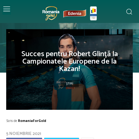
Succes pentru Robert Glință la
Campionatele Europene de la
Kazan!
ȘTIRI
Scris de
RomaniaForGold
5 NOIEMBRIE 2021