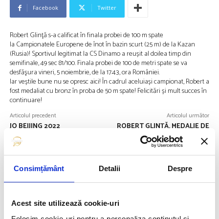
Facebook
Twitter
Robert Glinţă s-a calificat în finala probei de 100 m spate
la Campionatele Europene de înot în bazin scurt (25 m) de la Kazan
(Rusia)! Sportivul legitimat la CS Dinamo a reușit al doilea timp din
semifinale, 49 sec 81/100. Finala probei de 100 de metri spate se va
desfăşura vineri, 5 noiembrie, de la 17:43, ora României.
Iar veștile bune nu se opresc aici! În cadrul aceluiași campionat, Robert a
fost medaliat cu bronz în proba de 50 m spate! Felicitări și mult succes în
continuare!
Articolul precedent
Articolul următor
JO BEIJING 2022
ROBERT GLINȚĂ, MEDALIE DE
ARGINT LA 100 M SPATE!
FUELLED BY
Consimțământ
Detalii
Despre
Acest site utilizează cookie-uri
Folosim cookie-uri pentru a personaliza conținutul și