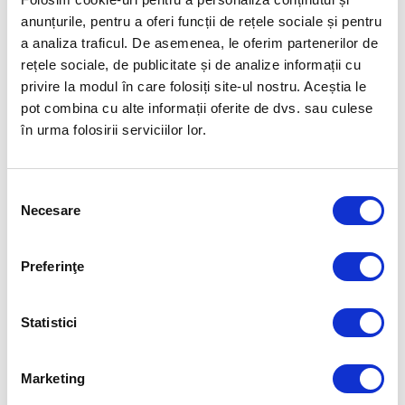
anunțurile, pentru a oferi funcții de rețele sociale și pentru
a analiza traficul. De asemenea, le oferim partenerilor de
rețele sociale, de publicitate și de analize informații cu
privire la modul în care folosiți site-ul nostru. Aceștia le
pot combina cu alte informații oferite de dvs. sau culese
în urma folosirii serviciilor lor.
Selecția
Necesare
consimțământului
Preferinţe
ROMANIA FOR GOLD
Statistici
Aurelia Brădeanu a fost numită
team mager la CSM București
Marketing