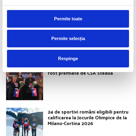
Permite toate
Vlad Covaliu, cel mai bun sportiv al
anului 2025 la Federația Română de
Scrimă! Amalia s-a aflat și ea pe
Permite selecția
podium
Respinge
Simona Radiș și Magdalena Rusu au
fost premiate de CSA Steaua
24 de sportivi români eligibili pentru
calificarea la Jocurile Olimpice de la
Milano-Cortina 2026