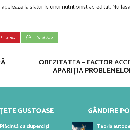
 apelează la sfaturile unui nutriționist acreditat. Nu lă
Pinterest
WhatsApp
RĂ
OBEZITATEA – FACTOR ACC
APARIȚIA PROBLEMELO
ȚETE GUSTOASE
GÂNDIRE PO
Plăcintă cu ciuperci și
Teoria autode