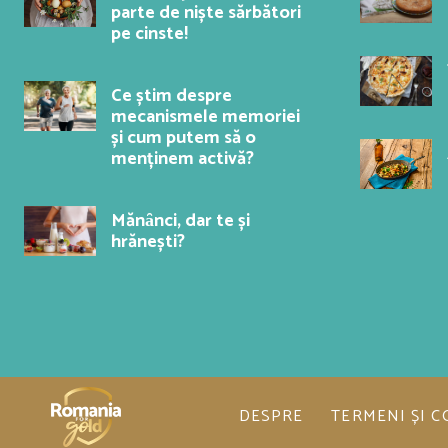
parte de niște sărbători
pe cinste!
Ce știm despre
mecanismele memoriei
și cum putem să o
menținem activă?
Mănȃnci, dar te și
hrănești?
DESPRE
TERMENI ȘI C