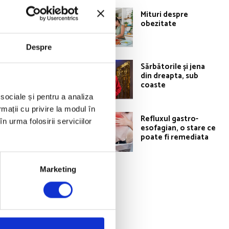
Mituri despre
obezitate
Despre
Sărbătorile și jena
din dreapta, sub
coaste
 sociale și pentru a analiza
rmații cu privire la modul în
Refluxul gastro-
n urma folosirii serviciilor
esofagian, o stare ce
iecare zi
poate fi remediata
Marketing
u tiroida, boli
da să faci câteva
a, hormonii