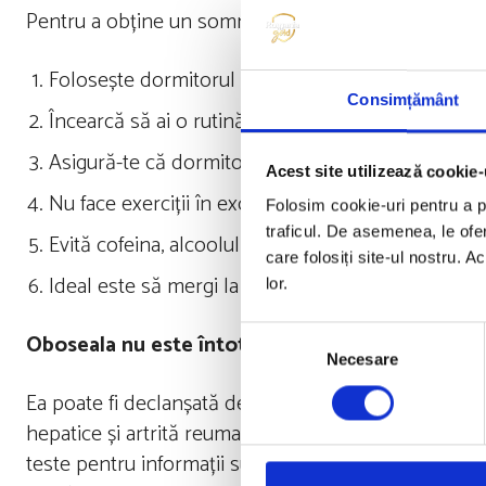
Pentru a obține un somn bun:
Folosește dormitorul numai pentru somn, nu pentr
Consimțământ
Încearcă să ai o rutină liniştitoare la culcare
Asigură-te că dormitorul este întunecat și confort
Acest site utilizează cookie-
Nu face exerciții în exces cu cȃteva ore ȋnainte d
Folosim cookie-uri pentru a pe
traficul. De asemenea, le ofer
Evită cofeina, alcoolul și mesele grele aproape d
care folosiți site-ul nostru. A
Ideal este să mergi la culcare cam la aceeași oră ȋn 
lor.
Selecția
Oboseala nu este întotdeauna cauzată de lipsa 
Necesare
consimțământului
Ea poate fi declanșată de o serie întreagă de afecți
hepatice și artrită reumatoidă. Dacă nu există o ca
teste pentru informații suplimentare- hemoleucograma