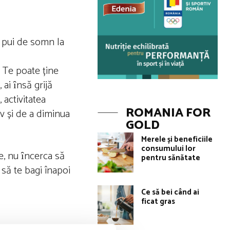
n pui de somn la
. Te poate ține
ai ȋnsă grijă
 activitatea
ROMANIA FOR
v și de a diminua
GOLD
Merele și beneficiile
consumului lor
e, nu ȋncerca să
pentru sănătate
 să te bagi înapoi
Ce să bei când ai
ficat gras