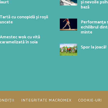
iaurt
și nevoile psi
bază
Tartă cu conopidă și roșii
uscate
Performanța s
echilibrul dint
minte
Amestec wok cu vită
caramelizată în soia
Spor la joacă!
ONDIȚII
INTEGRITATE MACROMEX
COOKIE-URI