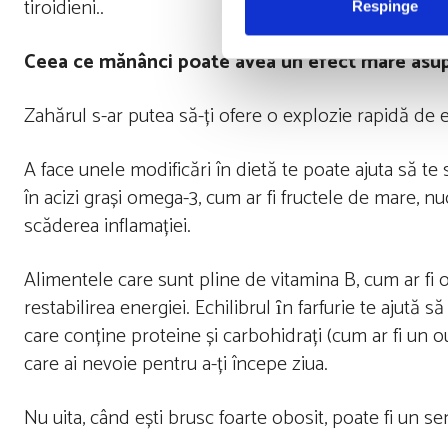
tiroidieni..
Respinge
Ceea ce mănânci poate avea un efect mare asupr
Zahărul s-ar putea să-ți ofere o explozie rapidă de e
A face unele modificări în dietă te poate ajuta să te
în acizi grași omega-3, cum ar fi fructele de mare, nu
scăderea inflamației.
Alimentele care sunt pline de vitamina B, cum ar fi 
restabilirea energiei. Echilibrul ȋn farfurie te ajut
care conține proteine ​​și carbohidrați (cum ar fi un 
care ai nevoie pentru a-ți începe ziua.
Nu uita, când ești brusc foarte obosit, poate fi un 