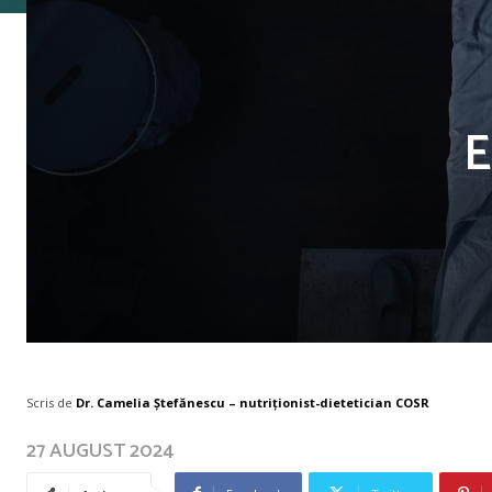
E
Scris de
Dr. Camelia Ștefănescu – nutriţionist-dietetician COSR
27 AUGUST 2024