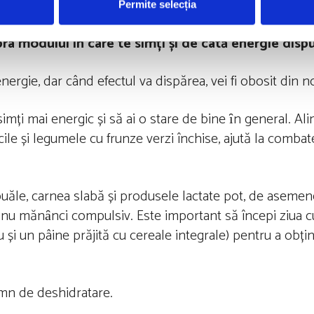
Permite selecția
a modului în care te simți
și de câtă energie dispu
nergie, dar când efectul va dispărea, vei fi obosit din 
 simți mai energic și să ai o stare de bine ȋn general. A
cile și legumele cu frunze verzi închise, ajută la combat
ouăle, carnea slabă și produsele lactate pot, de asemene
ă să nu mănȃnci compulsiv. Este important să începi ziua 
ou și un pâine prăjită cu cereale integrale) pentru a obț
semn de deshidratare.