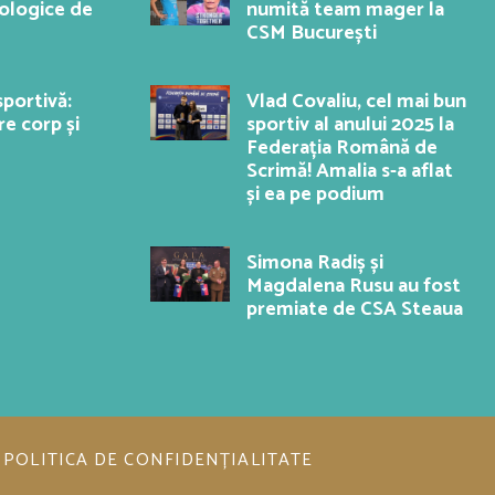
hologice de
numită team mager la
CSM București
portivă:
Vlad Covaliu, cel mai bun
re corp și
sportiv al anului 2025 la
Federația Română de
Scrimă! Amalia s-a aflat
și ea pe podium
Simona Radiș și
Magdalena Rusu au fost
premiate de CSA Steaua
POLITICA DE CONFIDENȚIALITATE