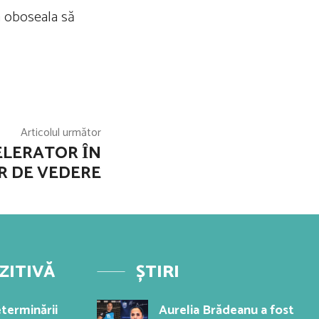
sa oboseala să
Articolul următor
ELERATOR ȊN
R DE VEDERE
ZITIVĂ
ȘTIRI
terminării
Aurelia Brădeanu a fost