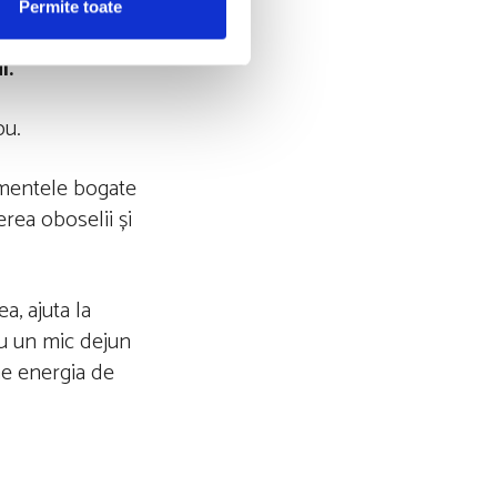
Permite toate
i.
nou.
limentele bogate
erea oboselii și
a, ajuta la
cu un mic dejun
ine energia de