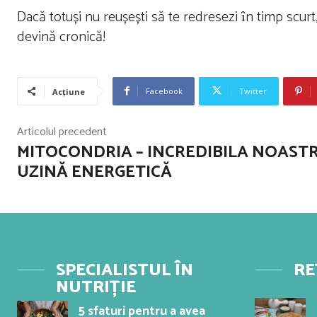
Dacă totuși nu reușești să te redresezi ȋn timp scurt,
devină cronică!
Facebook
Twitter
Acțiune
Articolul precedent
MITOCONDRIA – INCREDIBILA NOAST
UZINĂ ENERGETICĂ
SPECIALISTUL ÎN
RE
NUTRIȚIE
5 sfaturi pentru a avea