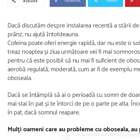
Facebook
Twitter
Acțiune
Dacă discutăm despre instalarea recentă a stării de
prȃnz, nu ajută ȋntotdeauna.
Cofeina poate oferi energie rapidă, dar nu este o sol
treaz noaptea și ziua următoare vei fi mai somnoros
pentru că este posibil să nu mai fi suficient de obosit
aerobă regulată, moderată, cum ar fi de exemplu mers
oboseala.
Dacă se ȋntȃmplă să ai o perioadă cu somn de doar 6
mai stai ȋn pat și te întorci de pe o parte pe alta. Î
în pat, dacă somnul reapare.
Mulți oameni care au probleme cu oboseala, au