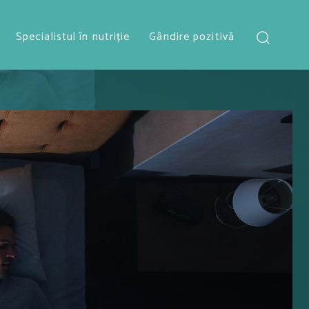
Specialistul în nutriție
Gândire pozitivă