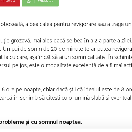
Pinterest
WhatsApp
 oboseală, a bea cafea pentru revigorare sau a trage u
uție grozavă, mai ales dacă se bea ȋn a 2-a parte a zilei
. Un pui de somn de 20 de minute te-ar putea revigora, 
 la culcare, așa ȋncȃt să ai un somn calitativ. În schimb,
ul pe jos, este o modalitate excelentă de a fi mai acti
 ore pe noapte, chiar dacă știi că idealul este de 8 or
ncearcă ȋn schimb să citești cu o lumină slabă și eventual
 probleme și cu somnul noaptea.