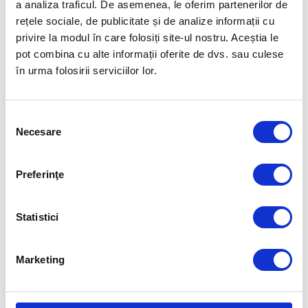
a analiza traficul. De asemenea, le oferim partenerilor de
În primul tur la US Open, Cîrstea o va întâlni pe argentinianca Solana
rețele sociale, de publicitate și de analize informații cu
Sierra.
privire la modul în care folosiți site-ul nostru. Aceștia le
Foto: Tennis in the Land powered by Rocket
pot combina cu alte informații oferite de dvs. sau culese
în urma folosirii serviciilor lor.
Articolul precedent
Articolul următor
ÎNCEP MONDIALELE DE ÎNOT
CONSTANTIN POPOVICI A
Selecția
PENTRU JUNIORI DE LA
CUCERIT „ARGINTUL” ÎN
OTOPENI!
SARDINIA
Necesare
consimțământului
FUELLED BY
Preferinţe
Statistici
Marketing