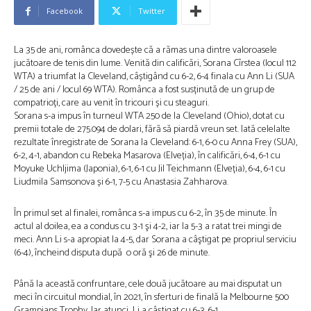
Facebook
Twitter
La 35 de ani, românca dovedește că a rămas una dintre valoroasele
jucătoare de tenis din lume. Venită din calificări, Sorana Cîrstea (locul 112
WTA) a triumfat la Cleveland, câștigând cu 6-2, 6-4 finala cu Ann Li (SUA
/ 25 de ani / locul 69 WTA). Românca a fost susținută de un grup de
compatrioți, care au venit în tricouri și cu steaguri.
Sorana s-a impus în turneul WTA 250 de la Cleveland (Ohio), dotat cu
premii totale de 275.094 de dolari, fără să piardă vreun set. Iată celelalte
rezultate înregistrate de Sorana la Cleveland: 6-1, 6-0 cu Anna Frey (SUA),
6-2, 4-1, abandon cu Rebeka Masarova (Elveția), în calificări, 6-4, 6-1 cu
Moyuke Uchljima (Japonia), 6-1, 6-1 cu Jil Teichmann (Elveția), 6-4, 6-1 cu
Liudmila Samsonova și 6-1, 7-5 cu Anastasia Zahharova.
În primul set al finalei, românca s-a impus cu 6-2, în 35 de minute. În
actul al doilea, ea a condus cu 3-1 şi 4-2, iar la 5-3 a ratat trei mingi de
meci. Ann Li s-a apropiat la 4-5, dar Sorana a câştigat pe propriul serviciu
(6-4), încheind disputa după o oră şi 26 de minute.
Până la această confruntare, cele două jucătoare au mai disputat un
meci în circuitul mondial, în 2021, în sferturi de finală la Melbourne 500
Grampians Trophy. Iar atunci Li a câștigat cu 6-3, 6-1.