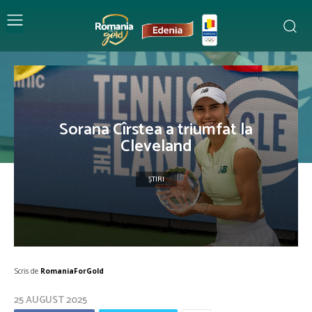
Sorana Cîrstea a triumfat la
Cleveland
ȘTIRI
Scris de
RomaniaForGold
25 AUGUST 2025