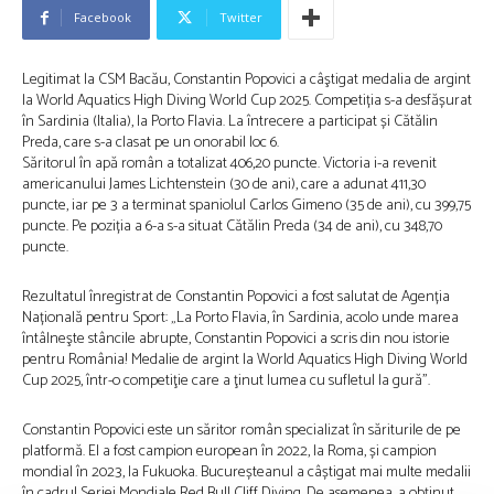
Facebook
Twitter
Legitimat la CSM Bacău, Constantin Popovici a câştigat medalia de argint
la World Aquatics High Diving World Cup 2025. Competiția s-a desfășurat
în Sardinia (Italia), la Porto Flavia. La întrecere a participat și Cătălin
Preda, care s-a clasat pe un onorabil loc 6.
Săritorul în apă român a totalizat 406,20 puncte. Victoria i-a revenit
americanului James Lichtenstein (30 de ani), care a adunat 411,30
puncte, iar pe 3 a terminat spaniolul Carlos Gimeno (35 de ani), cu 399,75
puncte. Pe poziția a 6-a s-a situat Cătălin Preda (34 de ani), cu 348,70
puncte.
Rezultatul înregistrat de Constantin Popovici a fost salutat de Agenția
Națională pentru Sport: „La Porto Flavia, în Sardinia, acolo unde marea
întâlneşte stâncile abrupte, Constantin Popovici a scris din nou istorie
pentru România! Medalie de argint la World Aquatics High Diving World
Cup 2025, într-o competiţie care a ţinut lumea cu sufletul la gură”.
Constantin Popovici este un săritor român specializat în săriturile de pe
platformă. El a fost campion european în 2022, la Roma, și campion
mondial în 2023, la Fukuoka. Bucureșteanul a câștigat mai multe medalii
în cadrul Seriei Mondiale Red Bull Cliff Diving. De asemenea, a obținut