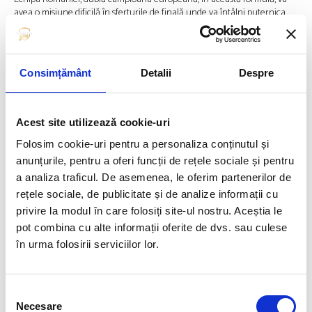
avea o misiune dificilă în sferturile de finală unde va întâlni puternica
reprezentativă a Hong Kong-ului, favorita nr. 4 a turneului.
Echipele învingătoare mâine vor intra în lupta finală pentru medalii, iar
învinsele se vor clasa pe locurile 5.
Consimțământ
Detalii
Despre
Sursa:
Cosr.ro
Acest site utilizează cookie-uri
Articolul precedent
Articolul următor
Folosim cookie-uri pentru a personaliza conținutul și
BIANCA GHELBER, ÎN FINALĂ
ROMÂNIA A PIERDUT
anunțurile, pentru a oferi funcții de rețele sociale și pentru
LA ARUNCAREA CIOCANULUI
DRAMATIC LA TENIS DE MASĂ
a analiza traficul. De asemenea, le oferim partenerilor de
rețele sociale, de publicitate și de analize informații cu
FUELLED BY
privire la modul în care folosiți site-ul nostru. Aceștia le
pot combina cu alte informații oferite de dvs. sau culese
în urma folosirii serviciilor lor.
Selecția
Necesare
consimțământului