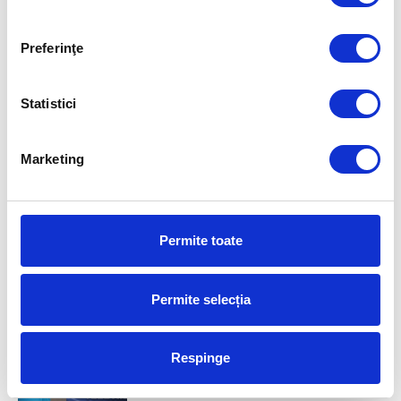
Preferinţe
Statistici
Marketing
Permite toate
ROMANIA FOR GOLD
Permite selecția
Aurelia Brădeanu a fost numită
team mager la CSM București
Respinge