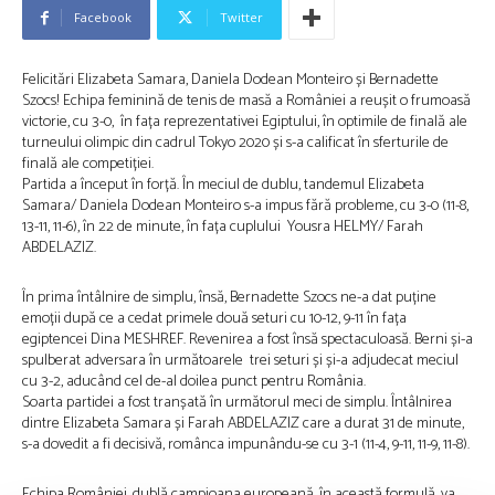
Facebook
Twitter
Felicitări Elizabeta Samara, Daniela Dodean Monteiro și Bernadette
Szocs! Echipa feminină de tenis de masă a României a reușit o frumoasă
victorie, cu 3-0, în fața reprezentativei Egiptului, în optimile de finală ale
turneului olimpic din cadrul Tokyo 2020 și s-a calificat în sferturile de
finală ale competiției.
Partida a început în forță. În meciul de dublu, tandemul Elizabeta
Samara/ Daniela Dodean Monteiro s-a impus fără probleme, cu 3-0 (11-8,
13-11, 11-6), în 22 de minute, în fața cuplului Yousra HELMY/ Farah
ABDELAZIZ.
În prima întâlnire de simplu, însă, Bernadette Szocs ne-a dat puține
emoții după ce a cedat primele două seturi cu 10-12, 9-11 în fața
egiptencei Dina MESHREF. Revenirea a fost însă spectaculoasă. Berni și-a
spulberat adversara în următoarele trei seturi și și-a adjudecat meciul
cu 3-2, aducând cel de-al doilea punct pentru România.
Soarta partidei a fost tranșată în următorul meci de simplu. Întâlnirea
dintre Elizabeta Samara și Farah ABDELAZIZ care a durat 31 de minute,
s-a dovedit a fi decisivă, românca impunându-se cu 3-1 (11-4, 9-11, 11-9, 11-8).
Echipa României, dublă campioana europeană, în această formulă, va