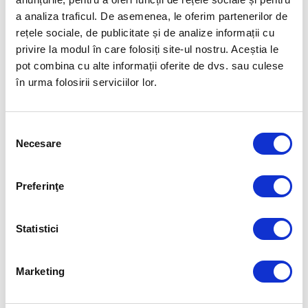
PREȘEDINTE:
Camelia Potec.
a analiza traficul. De asemenea, le oferim partenerilor de
rețele sociale, de publicitate și de analize informații cu
Mult succes tuturor!
privire la modul în care folosiți site-ul nostru. Aceștia le
Sursa: FRNPM
pot combina cu alte informații oferite de dvs. sau culese
în urma folosirii serviciilor lor.
Articolul precedent
Articolul următor
DOUĂ MEDALII – AUR ȘI
MEDALIA DE AUR LA ȘTAFETĂ
Selecția
BRONZ – PENTRU CĂTĂLIN
4×100 M LIBER MASCULIN
CHIRILĂ ÎN PROBA DE 1000 ȘI
Necesare
@CAMPIONATUL MONDIAL DE
consimțământului
500 M CANOE
JUNIORI DE LA LIMA!
Preferinţe
FUELLED BY
Statistici
Marketing