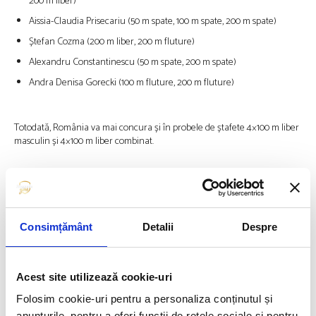
200 m liber)
Aissia-Claudia Prisecariu (50 m spate, 100 m spate, 200 m spate)
Ștefan Cozma (200 m liber, 200 m fluture)
Alexandru Constantinescu (50 m spate, 200 m spate)
Andra Denisa Gorecki (100 m fluture, 200 m fluture)
Totodată, România va mai concura și în probele de ștafete 4×100 m liber
masculin și 4×100 m liber combinat.
ANTRENORI:
Adrian Rădulescu, Iulia Becheru, Luis Lăcătuș, Lorena
Diaconescu.
Consimțământ
Detalii
Despre
KINETOTERAPEUT:
Dragoș Luscan;
TEAM MANAGER:
Silviu Anastase;
Acest site utilizează cookie-uri
ȘEF DELEGAȚIE:
Matei Giurcăneanu;
Folosim cookie-uri pentru a personaliza conținutul și
anunțurile, pentru a oferi funcții de rețele sociale și pentru