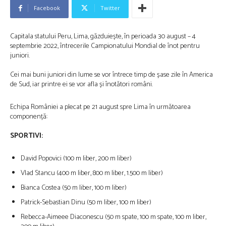
Facebook
Twitter
Capitala statului Peru, Lima, găzduiește, în perioada 30 august – 4
septembrie 2022, întrecerile Campionatului Mondial de înot pentru
juniori.
Cei mai buni juniori din lume se vor întrece timp de șase zile în America
de Sud, iar printre ei se vor afla și înotători români.
Echipa României a plecat pe 21 august spre Lima în următoarea
componență:
SPORTIVI:
David Popovici (100 m liber, 200 m liber)
Vlad Stancu (400 m liber, 800 m liber, 1.500 m liber)
Bianca Costea (50 m liber, 100 m liber)
Patrick-Sebastian Dinu (50 m liber, 100 m liber)
Rebecca-Aimeee Diaconescu (50 m spate, 100 m spate, 100 m liber,