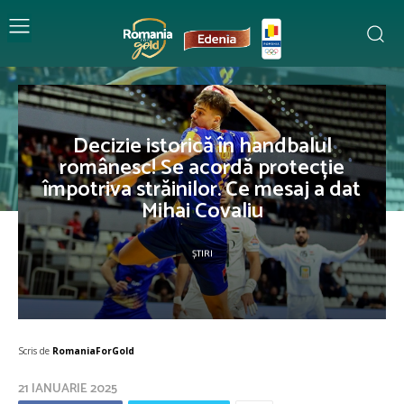
Decizie istorică în handbalul
românesc! Se acordă protecție
împotriva străinilor. Ce mesaj a dat
Mihai Covaliu
ȘTIRI
Scris de
RomaniaForGold
21 IANUARIE 2025