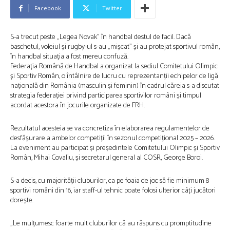
Facebook
Twitter
S-a trecut peste „Legea Novak” în handbal destul de facil. Dacă
baschetul, voleiul și rugby-ul s-au „mișcat” și au protejat sportivul român,
în handbal situația a fost mereu confuză.
Federația Română de Handbal a organizat la sediul Comitetului Olimpic
și Sportiv Român, o întâlnire de lucru cu reprezentanții echipelor de ligă
națională din România (masculin și feminin) în cadrul căreia s-a discutat
strategia federației privind participarea sportivilor români și timpul
acordat acestora în jocurile organizate de FRH.
Rezultatul acesteia se va concretiza în elaborarea regulamentelor de
desfășurare a ambelor competiții în sezonul competițional 2025 – 2026.
La eveniment au participat și președintele Comitetului Olimpic și Sportiv
Român, Mihai Covaliu, și secretarul general al COSR, George Boroi.
S-a decis, cu majorității cluburilor, ca pe foaia de joc să fie minimum 8
sportivi români din 16, iar staff-ul tehnic poate folosi ulterior câți jucători
dorește.
„Le mulțumesc foarte mult cluburilor că au răspuns cu promptitudine