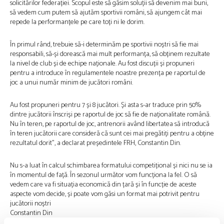
solicitărilor federației. Scopul este să găsim soluții să devenim mai buni,
să vedem cum putem să ajutăm sportivii români, să ajungem cât mai
repede la performanțele pe care toți ni le dorim.
În primul rând, trebuie să-i determinăm pe sportivii noștri să fie mai
responsabili, să-și dorească mai mult performanța, să obținem rezultate
la nivel de club și de echipe naționale. Au fost discuții și propuneri
pentru a introduce în regulamentele noastre prezența pe raportul de
joc a unui număr minim de jucători români.
Au fost propuneri pentru 7 și 8 jucători. Și asta s-ar traduce prin 50%
dintre jucătorii înscriși pe raportul de joc să fie de naționalitate română.
Nu în teren, pe raportul de joc, antrenorii având libertatea să introducă
în teren jucătorii care consideră că sunt cei mai pregătiți pentru a obține
rezultatul dorit”, a declarat președintele FRH, Constantin Din.
Nu s-a luat în calcul schimbarea formatului competițional și nici nu se ia
în momentul de față. În sezonul următor vom funcționa la fel. O să
vedem care va fi situația economică din țară și în funcție de aceste
aspecte vom decide, și poate vom găsi un format mai potrivit pentru
jucătorii noștri
Constantin Din