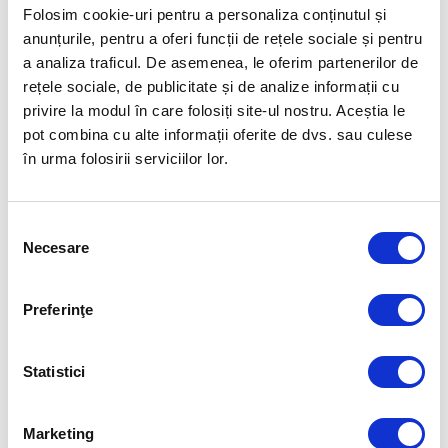
(dublu vâsle).
Folosim cookie-uri pentru a personaliza conținutul și
anunțurile, pentru a oferi funcții de rețele sociale și pentru
Succes, tuturor!
a analiza traficul. De asemenea, le oferim partenerilor de
rețele sociale, de publicitate și de analize informații cu
Sursa: Comitetul Olimpic și Sportiv Român
privire la modul în care folosiți site-ul nostru. Aceștia le
pot combina cu alte informații oferite de dvs. sau culese
Video: Prima Sport
în urma folosirii serviciilor lor.
Foto: Federația Română de Canotaj
Selecția
Necesare
Articolul precedent
Articolul următor
consimțământului
CAMPIONATELE MONDIALE DE
5 ECHIPAJE ROMÂNEȘTI
CANOTAJ 2023 – ZIUA 2
CALIFICATE AZI LA JOCURILE
OLIMPICE DE LA PARIS 2024!
Preferinţe
FUELLED BY
Statistici
Marketing