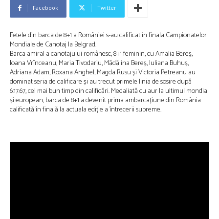
Facebook
Twitter
Fetele din barca de 8+1 a României s-au calificat în finala Campionatelor
Mondiale de Canotaj la Belgrad.
Barca amiral a canotajului românesc, 8+1 feminin, cu Amalia Bereș,
Ioana Vrînceanu, Maria Tivodariu, Mădălina Bereș, Iuliana Buhuș,
Adriana Adam, Roxana Anghel, Magda Rusu și Victoria Petreanu au
dominat seria de calificare și au trecut primele linia de sosire după
6:17.67, cel mai bun timp din calificări. Medaliată cu aur la ultimul mondial
și european, barca de 8+1 a devenit prima ambarcațiune din România
calificată în finală la actuala ediție a întrecerii supreme.