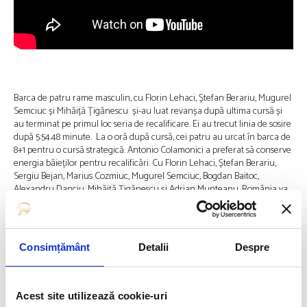
Barca de patru rame masculin, cu Florin Lehaci, Ștefan Berariu, Mugurel
Semciuc și Mihăiță Țigănescu și-au luat revanșa după ultima cursă și
au terminat pe primul loc seria de recalificare. Ei au trecut linia de sosire
după 5:54.48 minute. La o oră după cursă, cei patru au urcat în barca de
8+1 pentru o cursă strategică. Antonio Colamonici a preferat să conserve
energia băieților pentru recalificări. Cu Florin Lehaci, Ștefan Berariu,
Sergiu Bejan, Marius Cozmiuc, Mugurel Semciuc, Bogdan Baitoc,
Alexandru Danciu, Mihăiță Țigănescu și Adrian Munteanu, România va
lupta vineri pentru calificarea în finală.
Tot o revanșă au avut de luat și băieții din echipajul de patru vâsle,
Florin Enache, Ioan Prundeanu, Andrei Cornea și Mihai Chiruță. Aceștia
Consimțământ
Detalii
Despre
s-au calificat în semifinale după locul 2 în serie, cu 5:49.89.
Azi sunt sferturi de finală pentru Mădălina Moroșan (simplu), Marius
Acest site utilizează cookie-uri
Cozmiuc și Sergiu Bejan (dublu rame) și Cirprian Tudosă și Florin Arteni