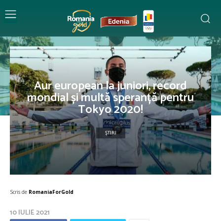
Aur european la juniori, record
mondial și multă speranță pentru
Tokyo 2020!
ȘTIRI
Scris de
RomaniaForGold
10 IULIE 2021