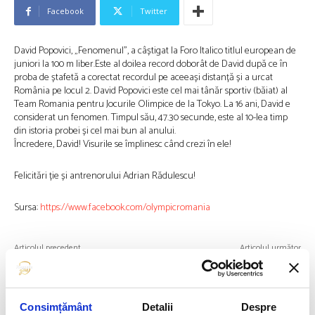
Facebook
Twitter
David Popovici, „Fenomenul”, a câștigat la Foro Italico titlul european de
juniori la 100 m liber.Este al doilea record doborât de David după ce în
proba de ștafetă a corectat recordul pe aceeași distanță și a urcat
România pe locul 2. David Popovici este cel mai tânăr sportiv (băiat) al
Team Romania pentru Jocurile Olimpice de la Tokyo. La 16 ani, David e
considerat un fenomen. Timpul său, 47.30 secunde, este al 10-lea timp
din istoria probei și cel mai bun al anului.
Încredere, David! Visurile se împlinesc când crezi în ele!
Felicitări ție și antrenorului Adrian Rădulescu!
Sursa:
https://www.facebook.com/olympicromania
Articolul precedent
Articolul următor
MĂDĂLINA BEREȘ ȘI ROBERT
ROMANIA FOR GOLD FUELLED
GLINȚĂ, PURTĂTORII DE
BY EDENIA
DRAPEL PENTRU TEAM
VORBEȘTE DESPRE
ROMANIA LA JO TOKYO 2020
IMPORTANȚA NUTRIȚIEI ÎN
Consimțământ
Detalii
Despre
ATINGEREA PERFORMANȚEI