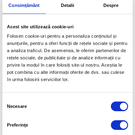
LA CAMPIONATUL EUROPEAN
ECHIPA BOSNIEI LA
FEMININ DE VOLEI, ÎMPOTRIVA
CAMPIONATUL EUROPEAN
Consimțământ
Detalii
Despre
CROAȚIEI!
FEMININ DE VOLEI ȘI OBȚIN
CALIFICAREA ÎN OPTIMILE DE
FINALĂ!
Acest site utilizează cookie-uri
FUELLED BY
Folosim cookie-uri pentru a personaliza conținutul și
anunțurile, pentru a oferi funcții de rețele sociale și pentru
a analiza traficul. De asemenea, le oferim partenerilor de
rețele sociale, de publicitate și de analize informații cu
privire la modul în care folosiți site-ul nostru. Aceștia le
pot combina cu alte informații oferite de dvs. sau culese
în urma folosirii serviciilor lor.
Selecția
Necesare
consimțământului
Preferinţe