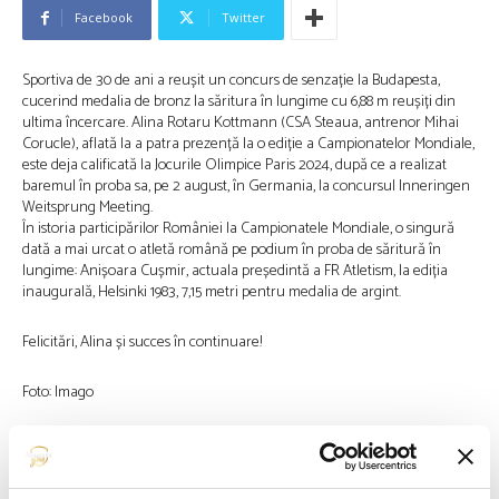
Facebook
Twitter
Sportiva de 30 de ani a reușit un concurs de senzație la Budapesta,
cucerind medalia de bronz la săritura în lungime cu 6,88 m reușiți din
ultima încercare. Alina Rotaru Kottmann (CSA Steaua, antrenor Mihai
Corucle), aflată la a patra prezență la o ediție a Campionatelor Mondiale,
este deja calificată la Jocurile Olimpice Paris 2024, după ce a realizat
baremul în proba sa, pe 2 august, în Germania, la concursul Inneringen
Weitsprung Meeting.
În istoria participărilor României la Campionatele Mondiale, o singură
dată a mai urcat o atletă română pe podium în proba de săritură în
lungime: Anișoara Cușmir, actuala președintă a FR Atletism, la ediția
inaugurală, Helsinki 1983, 7,15 metri pentru medalia de argint.
Felicitări, Alina și succes în continuare!
Foto: Imago
Articolul precedent
Articolul următor
PRIMA VICTORIE A ROMÂNIEI
FETELE NOASTRE ÎNVING