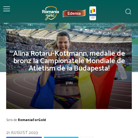
Alina Rotaru-Kottmann, medalie de
bronz la Campionatele Mondiale de
Atletism de la Budapesta!
ȘTIRI
Scris de
RomaniaForGold
21 AUGUST 2023