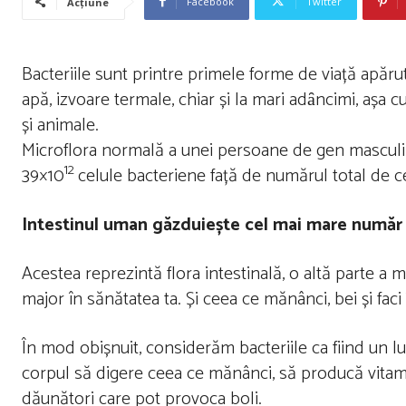
Facebook
Twitter
Acțiune
Bacteriile sunt printre primele forme de viață apăru
apă, izvoare termale, chiar și la mari adȃncimi, așa
și animale.
Microflora normală a unei persoane de gen masculin,
12
39×10
celule bacteriene față de numărul total de 
Intestinul uman găzduiește cel mai mare număr 
Acestea reprezintă flora intestinală, o altă parte a m
major în sănătatea ta. Și ceea ce mănânci, bei și faci î
În mod obișnuit, considerăm bacteriile ca fiind un lucr
corpul să digere ceea ce mănânci, să producă vitami
dăunători care pot provoca boli.