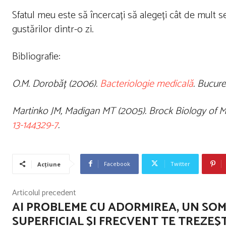
Sfatul meu este să încercați să alegeți cât de mult 
gustărilor dintr-o zi.
Bibliografie:
O.M. Dorobăț (2006).
Bacteriologie medicală
. Bucure
Martinko JM, Madigan MT (2005). Brock Biology of Micr
13-144329-7
.
Facebook
Twitter
Acțiune
Articolul precedent
AI PROBLEME CU ADORMIREA, UN SO
SUPERFICIAL ȘI FRECVENT TE TREZEȘT