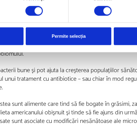
 intestinul, deoarece sunt conservate în mod natural d
clud iaurt, miso, tempeh și varză murată.
pot fi necesare pentru a lupta împotriva infecțiilor, dar po
Permite selecția
iile dăunătoare care provoacă boli, ele elimină și bacteri
obiomului.
acterii bune și pot ajuta la creșterea populațiilor sănăt
l unui tratament cu antibiotice – sau chiar în mod regul
e.
ea sunt alimente care tind să fie bogate în grăsimi, zah
ieta americanului obișnuit și tinde să fie ajuns din urm
sate sunt asociate cu modificări nesănătoase ale micro