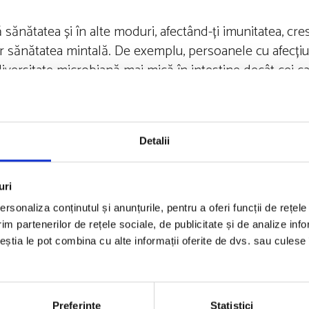
 sănătatea și în alte moduri, afectând-ți imunitatea, cres
hiar sănătatea mintală. De exemplu, persoanele cu afecț
o diversitate microbiană mai mică în intestine decât cei c
estinală, te poate expune unui risc mai mare de boli de 
iului microbiom
Detalii
 digera fibrele, dar bacteriile benefice din intestin po
, ceea ce le ajută să prospere. Dar majoritatea america
uri
e în fiecare zi. Încercați să lucrați cu alimente bogate î
rsonaliza conținutul și anunțurile, pentru a oferi funcții de rețele
 făcute cu făină albă cu versiuni de grâu integral.
im partenerilor de rețele sociale, de publicitate și de analize info
ceștia le pot combina cu alte informații oferite de dvs. sau culese î
ibre și, de asemenea, în polifenoli, compuși naturali ai
trugurii, anghinarea și măslinele sunt toate bogate în po
Preferinţe
Statistici