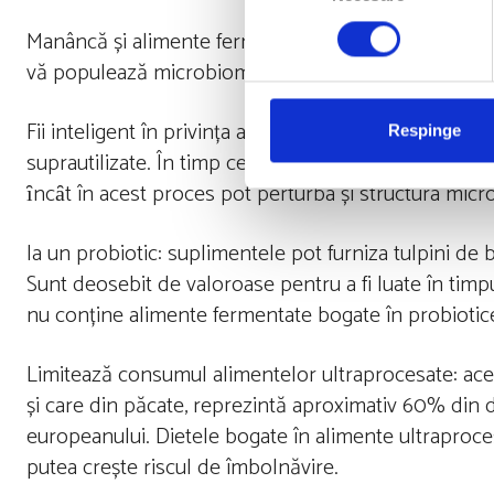
Manâncă și alimente fermentate: sunt prietenoase cu
vă populează microbiomul. Alimentele fermentate in
Fii inteligent în privința antibioticelor: Antibioticele 
Respinge
suprautilizate. În timp ce antibioticele distrug bacter
ȋncȃt în acest proces pot perturba și structura micr
Ia un probiotic: suplimentele pot furniza tulpini de b
Sunt deosebit de valoroase pentru a fi luate în timpu
nu conține alimente fermentate bogate în probiotic
Limitează consumul alimentelor ultraprocesate: acest
și care din păcate, reprezintă aproximativ 60% din d
europeanului. Dietele bogate în alimente ultraproce
putea crește riscul de îmbolnăvire.