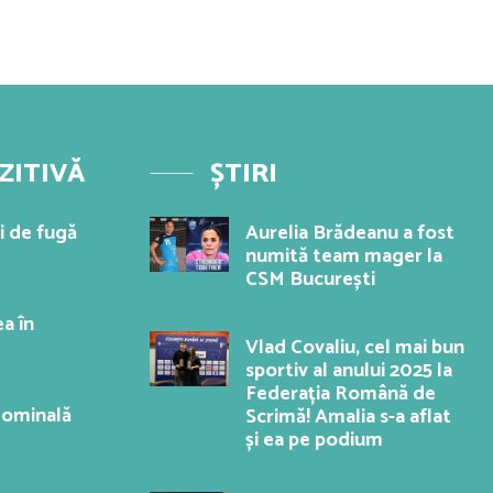
ZITIVĂ
ȘTIRI
i de fugă
Aurelia Brădeanu a fost
numită team mager la
CSM București
a în
Vlad Covaliu, cel mai bun
sportiv al anului 2025 la
Federația Română de
dominală
Scrimă! Amalia s-a aflat
și ea pe podium