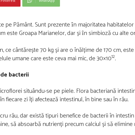
Pinterest
WhatsApp
te pe Pământ. Sunt prezente ȋn majoritatea habitatelor e
 cum este Groapa Marianelor, dar și ȋn simbioză cu alte 
 ce cântărește 70 kg și are o înălțime de 170 cm, este
12
celule umane care este ceva mai mic, de 30×10
.
de bacterii
icroflorei situându-se pe piele. Flora bacteriană intesti
n fiecare zi îți afectează intestinul, în bine sau în rău.
u rău, dar există tipuri benefice de bacterii în intestin 
ne, să absoarbă nutrienți precum calciul și să elimine 