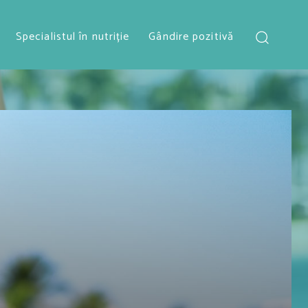
Specialistul în nutriție
Gândire pozitivă