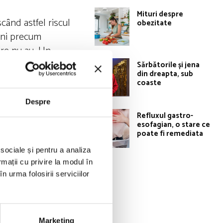
Mituri despre
cȃnd astfel riscul
obezitate
iuni precum
are nu au. Un
inimă.
Sărbătorile și jena
din dreapta, sub
coaste
Despre
Refluxul gastro-
t. Aceste bacterii
esofagian, o stare ce
nilor primesc
poate fi remediata
n fibre, cum ar fi
 sociale și pentru a analiza
rmații cu privire la modul în
n urma folosirii serviciilor
 plantelor pe care
lifenoli. De
Marketing