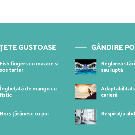
ȚETE GUSTOASE
GÂNDIRE PO
Fish fingers cu mazare si
Reglarea stări
sos tartar
sau luptă
Înghețată de mango cu
Adaptabilitate
fistic
carieră
Borș țărănesc cu pui
Respirația ab