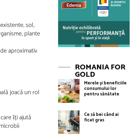
xistente, sol,
organisme, plante
 de aproximativ
ROMANIA FOR
GOLD
Merele și beneficiile
consumului lor
nală joacă un rol
pentru sănătate
Ce să bei când ai
care ȋți ajută
ficat gras
microbii