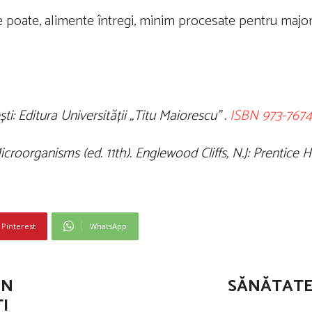
se poate, alimente întregi, minim procesate pentru major
ști: Editura Universității „Titu Maiorescu” .
ISBN
973-767
oorganisms (ed. 11th). Englewood Cliffs, N.J: Prentice H
Pinterest
WhatsApp
MN
SĂNĂTATE
I