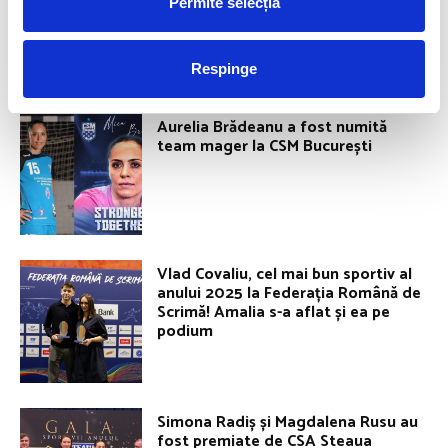
Permite selecția
Respinge
ROMANIA FOR GOLD
Aurelia Brădeanu a fost numită
team mager la CSM București
Vlad Covaliu, cel mai bun sportiv al
anului 2025 la Federația Română de
Scrimă! Amalia s-a aflat și ea pe
podium
Simona Radiș și Magdalena Rusu au
fost premiate de CSA Steaua