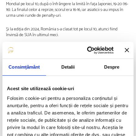
Mondial pe locul 10, după o înfrângere la limită în fața Japoniei, 19-20 (16-
16). La finalul celor 4 reprize, scorul era 16-16, iar asiaticii s-au impus în
urma unei runde de penalty-uri.
Și la ediția din 2024, România s-a clasat tot pe locul 10, atunci fiind
învinsă de SUA în ultimul meci.
Echipa masculină a Spaniei a cucerit al patrulea său titlu mondial, joi, la
Campionatele Mondiale de polo pe apă de la Singapore, după ce a învins
Ungaria în finală cu 15-13 (5-5, 2-1, 2-4, 6-3).
Consimțământ
Detalii
Despre
În meci pentru medalia de bronz, Grecia a dispus de Serbia cu 16-7.
Clasament final al CM de polo din Singapore: 1. Spania, 2. Ungaria, 3.
Acest site utilizează cookie-uri
Grecia, 4. Serbia, 5. Croația, 6. Muntenegru, 7. Italia, 8. SUA, 9. Japonia, 10.
Folosim cookie-uri pentru a personaliza conținutul și
România, 11. Canada, 12. Brazilia, 13. Australia, 14. China, 15. Singapore, 16.
Africa de Sud.
anunțurile, pentru a oferi funcții de rețele sociale și pentru
a analiza traficul. De asemenea, le oferim partenerilor de
rețele sociale, de publicitate și de analize informații cu
Articolul precedent
Articolul următor
privire la modul în care folosiți site-ul nostru. Aceștia le
CONSTANTIN POPOVICI,
DAVID POPOVICI SCRIE
MEDALIE DE BRONZ LA CM DE
ISTORIE! A LUAT AUR ȘI LA
pot combina cu alte informații oferite de dvs. sau culese