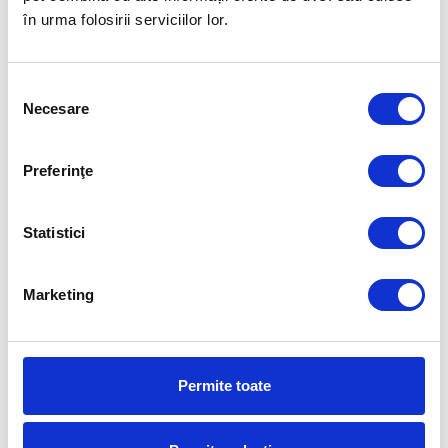
NATAŢIE
100 METRI CU UN TIMP
în urma folosirii serviciilor lor.
INCREDIBIL
FUELLED BY
Selecția
Necesare
consimțământului
Preferinţe
Statistici
Marketing
Permite toate