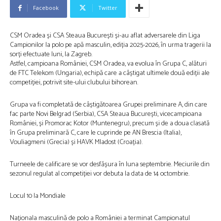
Facebook
Twitter
CSM Oradea și CSA Steaua București și-au aflat adversarele din Liga
Campionilor la polo pe apă masculin, ediția 2025-2026, în urma tragerii la
sorți efectuate luni, la Zagreb.
Astfel, campioana României, CSM Oradea, va evolua în Grupa C, alături
de FTC Telekom (Ungaria), echipă care a câștigat ultimele două ediții ale
competiției, potrivit site-ului clubului bihorean.
Grupa va fi completată de câștigătoarea Grupei preliminare A, din care
fac parte Novi Belgrad (Serbia), CSA Steaua București, vicecampioana
României, și Promorac Kotor (Muntenegru), precum și de a doua clasată
în Grupa preliminară C, care le cuprinde pe AN Brescia (Italia),
Vouliagmeni (Grecia) și HAVK Mladost (Croația).
Turneele de calificare se vor desfășura în luna septembrie. Meciurile din
sezonul regulat al competiției vor debuta la data de 14 octombrie.
Locul 10 la Mondiale
Naționala masculină de polo a României a terminat Campionatul