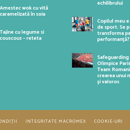
echilibrului
Amestec wok cu vită
caramelizată în soia
Copilul meu e
de sport. Se 
Tajine cu legume si
transforma pa
couscous – reteta
performanță?
Safeguarding l
Olimpice Pari
Team Romania
crearea unui 
și valoros
ONDIȚII
INTEGRITATE MACROMEX
COOKIE-URI