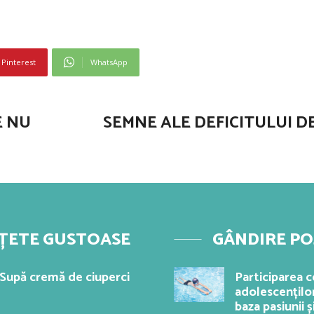
Pinterest
WhatsApp
E NU
SEMNE ALE DEFICITULUI D
ȚETE GUSTOASE
GÂNDIRE PO
Supă cremă de ciuperci
Participarea co
adolescenților
baza pasiunii ș