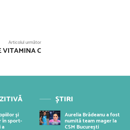
Articolul următor
E VITAMINA C
ZITIVĂ
ȘTIRI
piilor și
Aurelia Brădeanu a fost
 în sport-
numită team mager la
i a
CSM București