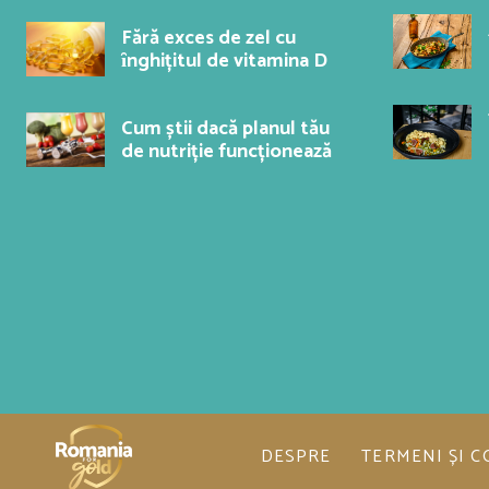
Fără exces de zel cu
ȋnghițitul de vitamina D
Cum știi dacă planul tău
de nutriție funcționează
DESPRE
TERMENI ȘI C