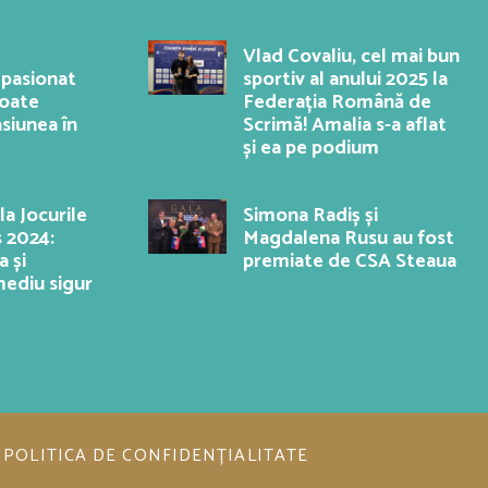
Vlad Covaliu, cel mai bun
 pasionat
sportiv al anului 2025 la
poate
Federația Română de
siunea în
Scrimă! Amalia s-a aflat
și ea pe podium
a Jocurile
Simona Radiș și
s 2024:
Magdalena Rusu au fost
 și
premiate de CSA Steaua
mediu sigur
POLITICA DE CONFIDENȚIALITATE