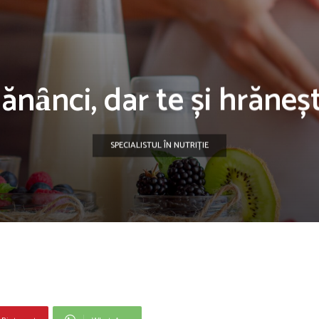
ănȃnci, dar te și hrăneșt
SPECIALISTUL ÎN NUTRIȚIE