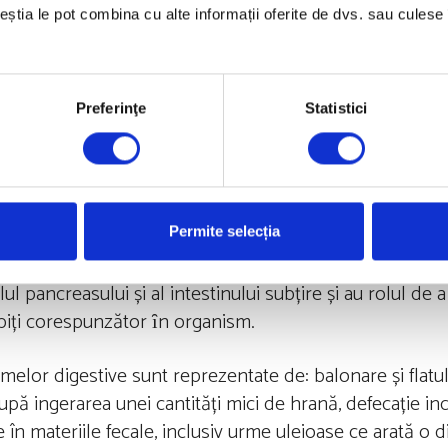
 ȋn privința atenuării stresului cronic, pentru că sunt ș
ceștia le pot combina cu alte informații oferite de dvs. sau culese î
d ceva firesc ȋn viața de zi cu zi. Acest tip de stres m
lei, astfel că digestia – ȋn care intervine vegetativul pa
ia digestivă nu se mai desfășoară la capacitatea normal
Preferinţe
Statistici
e problemelor legate de funcționarea enzimelor digesti
zitiv ȋn acest sens, deoarece pot reduce nivelul inflamaț
ții corpului de a se relaxa este obligatorie ȋn corectar
Permite selecția
ul pancreasului și al intestinului subțire și au rolul d
orbiți corespunzător ȋn organism.
imelor digestive sunt reprezentate de: balonare și flat
pă ingerarea unei cantități mici de hrană, defecație in
în materiile fecale, inclusiv urme uleioase ce arată o d