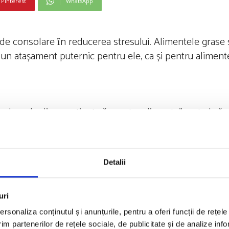
Pinterest
WhatsApp
de consolare ȋn reducerea stresului. Alimentele grase ș
a un atașament puternic pentru ele, ca și pentru alimente
nd pe deplin conștient că aceste ,,alimente’’ nu te hrăn
ecvent senzație de balonare, disconfort intestinal, iar gr
nde nu ȋți place.
Detalii
e sănătoasă, dacă nu este dublată de o gestionare efici
uri
lor digestive.
rsonaliza conținutul și anunțurile, pentru a oferi funcții de rețele
im partenerilor de rețele sociale, de publicitate și de analize info