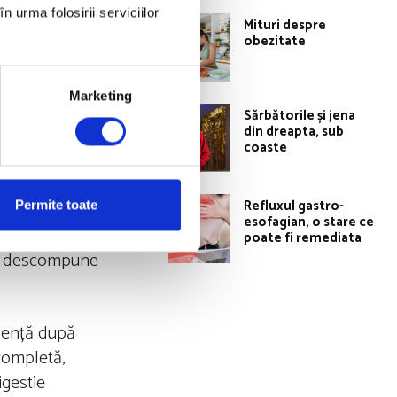
anse mari ca
n urma folosirii serviciilor
Mituri despre
enține starea de
obezitate
rasimpatic – nu
ă.
Marketing
Sărbătorile și jena
din dreapta, sub
ve. Este foarte
coaste
iilor din
ea disfuncțiilor
Refluxul gastro-
Permite toate
esofagian, o stare ce
poate fi remediata
e a descompune
ulență după
completă,
igestie