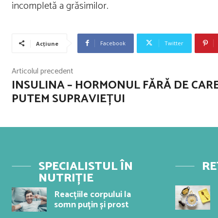
incompletă a grăsimilor.
Facebook
Twitter
Acțiune
Articolul precedent
INSULINA – HORMONUL FĂRĂ DE CAR
PUTEM SUPRAVIEȚUI
SPECIALISTUL ÎN
RE
NUTRIȚIE
Reacțiile corpului la
somn puțin și prost