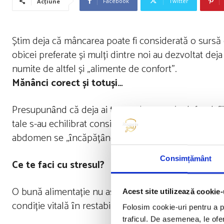
Facebook
Twitter
Acțiune
Știm deja că mâncarea poate fi considerată o sursă 
obicei preferate și mulți dintre noi au dezvoltat dej
numite de altfel și „alimente de confort”.
Mănânci corect și totuși…
Presupunȃnd că deja ai trecut de etapa junk-food, fii
tale s-au echilibrat considerabil și totuși ai ȋncă fr
abdomen se ,,ȋncăpățȃnează’’ să rămȃnă fix acolo u
Consimțământ
Ce te faci cu stresul?
O bună alimentație nu asigură ȋntotdeauna o digesti
Acest site utilizează cookie-
condiție vitală ȋn restabilirea funcționalității procese
Folosim cookie-uri pentru a pe
traficul. De asemenea, le ofer