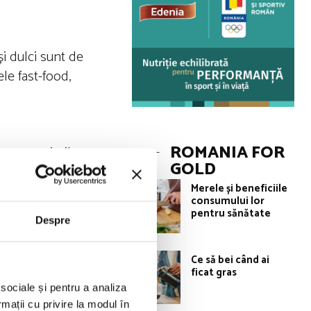
i dulci sunt de
le fast-food,
ROMANIA FOR
esc, meniurile
GOLD
ăsimea de pe
Merele și beneficiile
consumului lor
pentru sănătate
Despre
Ce să bei când ai
entă a stresului,
ficat gras
 sociale și pentru a analiza
rmații cu privire la modul în