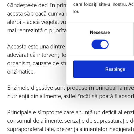
Gȃndește-te deci ȋn primul rȃnd dacă ai făcut ceva și
care folosiți site-ul nostru. A
acesta să treacă cumva neobservat, considerat ca fiin
lor.
alertă – adică vegetativul simpatic pe toată durata zi
Selecția
mai reprezintă o prioritate pentru organism și funcț
Necesare
consimțământului
Aceasta este una dintre cele mai frecvente cauze al
adevărat că intervențiile nutriționale au un efect po
organism, cauzate de stres, ȋnsă respectarea necesită
Respinge
enzimatice.
Enzimele digestive sunt produse ȋn principal la nivel
nutrienții din alimente, astfel ȋncȃt să poată fi abs
Principalele simptome care anunță un deficit al enz
consumul de alimente, senzație de suprasaturație du
supraponderalitate, prezența alimentelor nedigerate 