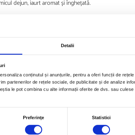
icul dejun, iaurt aromat și înghețată.
le alimentelor. Cuvintele de căutat includ zahăr brun, s
 glucoză, lactoză, maltoză, zaharoză), concentrate de su
Detalii
, miere, zahăr din malț, melasă și zahăr brut.
uri
rsonaliza conținutul și anunțurile, pentru a oferi funcții de rețele
im partenerilor de rețele sociale, de publicitate și de analize info
și alege cereale integrale. Vei consuma mai multe fibre, 
ceștia le pot combina cu alte informații oferite de dvs. sau culese î
e fulgi de ovăz cu fructe de pădure în loc de un covrig s
lături de o proteină. Alege orez brun sau quinoa la cină
Preferinţe
Statistici