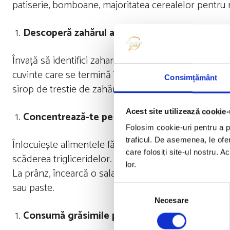
patiserie, bomboane, majoritatea cerealelor pentru m
Descoperă zahărul ascuns
Învață să identifici zaharurile adăugate pe etichete
cuvinte care se termină în „oză” (dextroză, fructoză,
Consimțământ
sirop de trestie de zahăr, zahăr din trestie de zahăr
Acest site utilizează cookie-
Concentrează-te pe fibre
Folosim cookie-uri pentru a pe
traficul. De asemenea, le ofer
Înlocuiește alimentele făcute cu făină albă rafinată 
care folosiți site-ul nostru. A
scăderea trigliceridelor. La micul dejun, ia un bol d
lor.
La prânz, încearcă o salată plină de legume și năut a
sau paste.
Selecția
Necesare
consimțământului
Consumă grăsimile potrivite