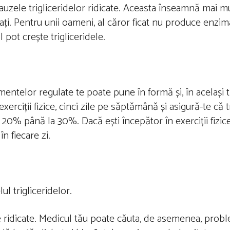
uzele trigliceridelor ridicate. Aceasta înseamnă mai m
ți. Pentru unii oameni, al căror ficat nu produce enzim
 pot crește trigliceridele.
ntelor regulate te poate pune în formă și, în același ti
rciții fizice, cinci zile pe săptămână și asigură-te că tra
u 20% până la 30%. Dacă ești începător în exerciții fizic
n fiecare zi.
lul trigliceridelor.
e ridicate. Medicul tău poate căuta, de asemenea, pro