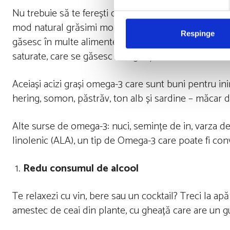
Nu trebuie să te ferești de grăsime. Puțină, dar sănă
mod natural grăsimi mono și polinesaturate: avocado, 
Respinge
găsesc în multe alimente procesate, cartofi prăjiți, b
saturate, care se găsesc în înghețată, brânză, carne 
Aceiași acizi grași omega-3 care sunt buni pentru in
hering, somon, păstrăv, ton alb și sardine – măcar 
Alte surse de omega-3: nuci, semințe de in, varza de
linolenic (ALA), un tip de Omega-3 care poate fi co
Redu consumul de alcool
Te relaxezi cu vin, bere sau un cocktail? Treci la 
amestec de ceai din plante, cu gheață care are un gu