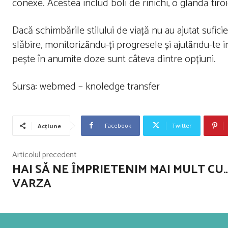
conexe. Acestea includ boli de rinichi, o glandă tiroi
Dacă schimbările stilului de viață nu au ajutat sufic
slăbire, monitorizȃndu-ți progresele și ajutȃndu-te in
pește în anumite doze sunt câteva dintre opțiuni.
Sursa: webmed – knoledge transfer
Facebook
Twitter
Acțiune
Articolul precedent
HAI SĂ NE ȊMPRIETENIM MAI MULT CU
VARZA