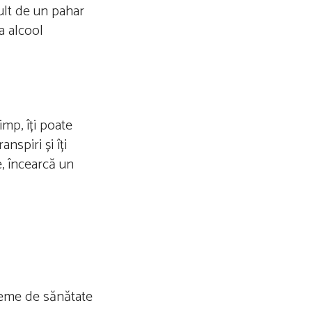
ult de un pahar
a alcool
mp, îți poate
nspiri și îți
e, încearcă un
bleme de sănătate