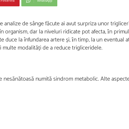
Pinterest
WhatsApp
le analize de sânge făcute ai avut surpriza unor triglicer
organism, dar la niveluri ridicate pot afecta, ȋn primul
oate duce la înfundarea artere și, ȋn timp, la un eventual 
i multe modalități de a reduce trigliceridele.
iune nesănătoasă numită sindrom metabolic. Alte aspecte