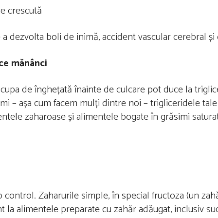
ie crescută
a dezvolta boli de inimă, accident vascular cerebral și
a ce mănânci
cupa de înghețată înainte de culcare pot duce la triglice
 – așa cum facem mulți dintre noi – trigliceridele tale
ntele zaharoase și alimentele bogate în grăsimi satura
ub control. Zaharurile simple, în special fructoza (un zah
atent la alimentele preparate cu zahăr adăugat, inclusiv s