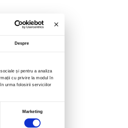
irop de porumb,
c de fructe,
Despre
 sociale și pentru a analiza
rmații cu privire la modul în
care ajută la
n urma folosirii serviciilor
au cereale dulci.
 în loc de cartofi
Marketing