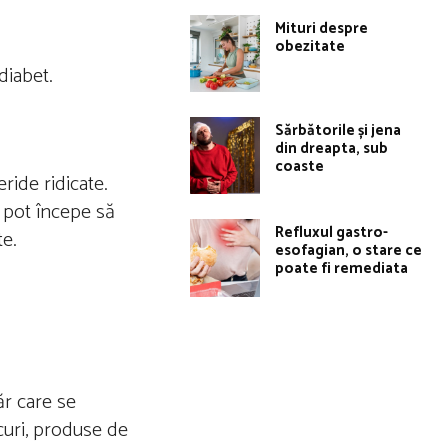
Mituri despre
obezitate
 diabet.
Sărbătorile și jena
din dreapta, sub
coaste
ride ridicate.
 pot începe să
Refluxul gastro-
te.
esofagian, o stare ce
poate fi remediata
ăr care se
ucuri, produse de