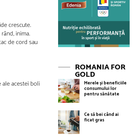
ide crescute.
 rȃnd, inima.
atac de cord sau
ROMANIA FOR
GOLD
 ale acestei boli
Merele și beneficiile
consumului lor
pentru sănătate
Ce să bei când ai
ficat gras