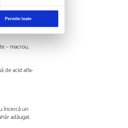
te care conțin în
rans, care se
Permite toate
lte grăsimi
ște – macrou,
ă de acid alfa-
au încercă un
zahăr adăugat.