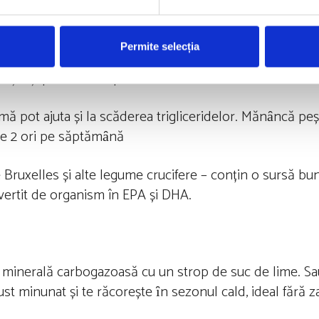
toasă și bună, trebuie să fie motto-ul tău. Alege alimen
nuci, pui fără piele, ulei de măsline. Evită grăsimile t
Permite selecția
iscuiți, prăjituri, chipsuri și margarină. Nu consumați mu
roșie și produse de patiserie cu unt.
imă pot ajuta și la scăderea trigliceridelor. Mănȃncă pe
de 2 ori pe săptămȃnă
 Bruxelles și alte legume crucifere – conțin o sursă bun
nvertit de organism în EPA și DHA.
apă minerală carbogazoasă cu un strop de suc de lime. S
st minunat și te răcorește ȋn sezonul cald, ideal fără 