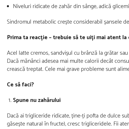
Niveluri ridicate de zahăr din sânge, adică glicem
Sindromul metabolic crește considerabil șansele de 
Prima ta reacție – trebuie să te uiți mai atent l
Acel latte cremos, sandvișul cu brânză la grătar sau 
Dacă mănânci adesea mai multe calorii decât consumi
crească treptat. Cele mai grave probleme sunt alime
Ce să faci?
Spune nu zahărului
Dacă ai trigliceride ridicate, ține-ți pofta de dulce s
găsește natural în fructe), cresc trigliceridele. Fii 