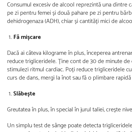
Consumul excesiv de alcool reprezintă una dintre ca
pe zi pentru femei și două pahare pe zi pentru bărba
dehidrogenaza (ADH), chiar și cantități mici de alcool
Fă mișcare
Dacă ai câteva kilograme în plus, începerea antrename
reduce trigliceridele. Ține cont de 30 de minute de exe
stimulezi ritmul cardiac. Poți reduce trigliceridele c
curs de dans, mergi la înot sau fă o plimbare rapidă î
Slăbește
Greutatea în plus, în special în jurul taliei, crește nive
Un simplu test de sânge poate detecta trigliceridel