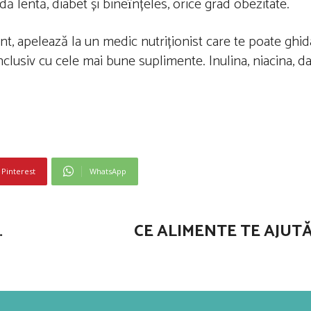
dă lentă, diabet și bineȋnțeles, orice grad obezitate.
ient, apelează la un medic nutriționist care te poate ghi
clusiv cu cele mai bune suplimente. Inulina, niacina, dar
Pinterest
WhatsApp
…
CE ALIMENTE TE AJUTĂ