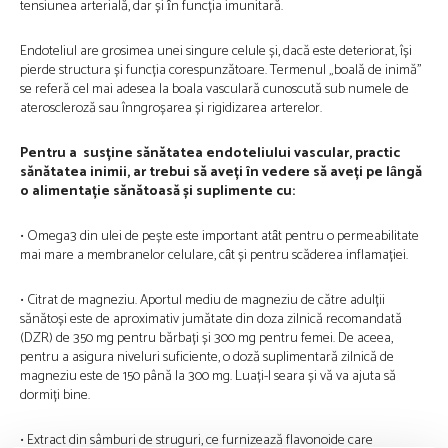
tensiunea arterială, dar și ȋn funcția imunitară.
Endoteliul are grosimea unei singure celule și, dacă este deteriorat, își
pierde structura și funcția corespunzătoare. Termenul „boală de inimă”
se referă cel mai adesea la boala vasculară cunoscută sub numele de
ateroscleroză sau înngroșarea și rigidizarea arterelor.
Pentru a susține sănătatea endoteliului vascular, practic
sănătatea inimii, ar trebui să aveți ȋn vedere să aveți pe lȃngă
o alimentație sănătoasă și suplimente cu:
• Omega3 din ulei de pește este important atȃt pentru o permeabilitate
mai mare a membranelor celulare, cȃt și pentru scăderea inflamației.
• Citrat de magneziu. Aportul mediu de magneziu de către adulții
sănătoși este de aproximativ jumătate din doza zilnică recomandată
(DZR) de 350 mg pentru bărbați și 300 mg pentru femei. De aceea,
pentru a asigura niveluri suficiente, o doză suplimentară zilnică de
magneziu este de 150 până la 300 mg. Luați-l seara și vă va ajuta să
dormiți bine.
• Extract din sâmburi de struguri, ce furnizează flavonoide care