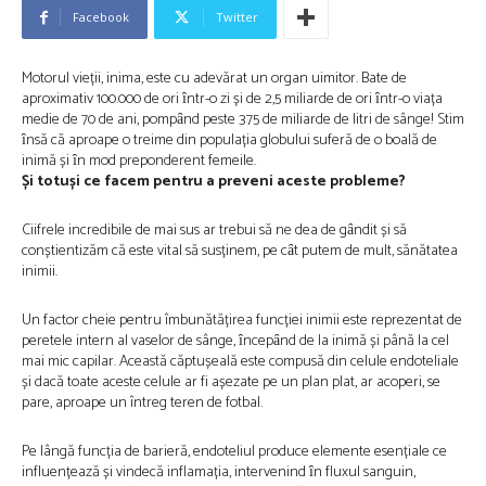
Facebook
Twitter
Motorul vieții, inima, este cu adevărat un organ uimitor. Bate de
aproximativ 100.000 de ori ȋntr-o zi și de 2,5 miliarde de ori ȋntr-o viața
medie de 70 de ani, pompȃnd peste 375 de miliarde de litri de sânge! Stim
ȋnsă că aproape o treime din populația globului suferă de o boală de
inimă și ȋn mod preponderent femeile.
Și totuși ce facem pentru a preveni aceste probleme?
Ciifrele incredibile de mai sus ar trebui să ne dea de gȃndit și să
conștientizăm că este vital să susținem, pe cȃt putem de mult, sănătatea
inimii.
Un factor cheie pentru îmbunătățirea funcției inimii este reprezentat de
peretele intern al vaselor de sânge, ȋncepȃnd de la inimă și până la cel
mai mic capilar. Această căptușeală este compusă din celule endoteliale
și dacă toate aceste celule ar fi așezate pe un plan plat, ar acoperi, se
pare, aproape un întreg teren de fotbal.
Pe lângă funcția de barieră, endoteliul produce elemente esențiale ce
influențează și vindecă inflamația, intervenind ȋn fluxul sanguin,