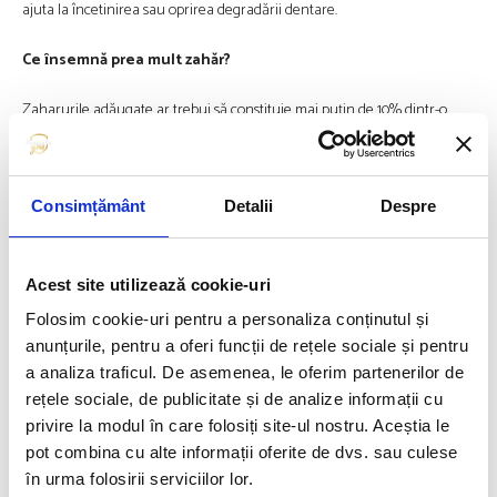
ajuta la încetinirea sau oprirea degradării dentare.
Ce ȋnsemnă prea mult zahăr?
Zaharurile adăugate ar trebui să constituie mai puțin de 10% dintr-o
dietă zilnică sănătoasă. Adică aproximativ 11 lingurițe zaharuri dacă
mănânci să zicem 1.800 de calorii pe zi. Unii experți recomandă chiar mai
puțin de atât: 9 lingurițe (38 de grame) pe zi pentru bărbați și 6 lingurițe
(25 de grame) pentru femei. Ca idee, o singură cutie de băutură
Consimțământ
Detalii
Despre
carbogazoasă are 39 de grame (aproximativ 9 lingurițe) de zahăr.
Zahăr adăugat găsim în aproximativ trei sferturi din toate alimentele
preambalate dintr-un supermarket și are mai mult de 50 de nume
Acest site utilizează cookie-uri
diferite, așa că poate fi greu să ții pasul. Unele dintre cele mai comune
Folosim cookie-uri pentru a personaliza conținutul și
denumiri de zahăr adăugat sunt siropul de porumb, siropul de porumb
anunțurile, pentru a oferi funcții de rețele sociale și pentru
cu conținut ridicat de fructoză, zahărul brut, zahărul din trestie, sucul
evaporat de trestie, dextroza, sirop de agave, siropul de orez brun,
a analiza traficul. De asemenea, le oferim partenerilor de
zahărul de palmier de cocos, siropul de malț de orz și multe altele.
rețele sociale, de publicitate și de analize informații cu
privire la modul în care folosiți site-ul nostru. Aceștia le
Cum se măsoară zaharurile adăugate?
pot combina cu alte informații oferite de dvs. sau culese
în urma folosirii serviciilor lor.
Simplu, le găsiți enumerate la rubrica „Carbohidrați totali” de pe