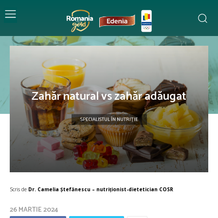
Zahăr natural vs zahăr adăugat
SPECIALISTUL ÎN NUTRIȚIE
Scris de
Dr. Camelia Ștefănescu – nutriţionist-dietetician COSR
26 MARTIE 2024