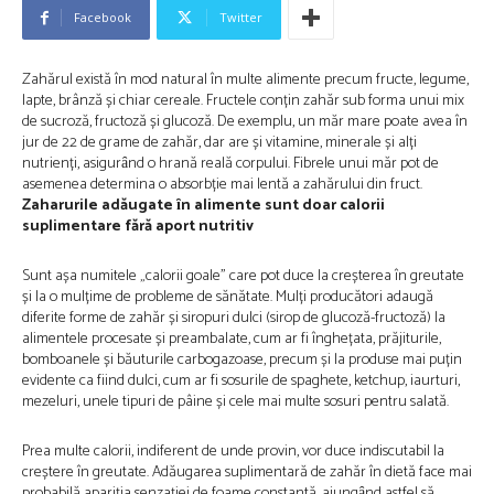
Facebook
Twitter
Zahărul există în mod natural în multe alimente precum fructe, legume,
lapte, brânză și chiar cereale. Fructele conțin zahăr sub forma unui mix
de sucroză, fructoză și glucoză. De exemplu, un măr mare poate avea în
jur de 22 de grame de zahăr, dar are și vitamine, minerale și alți
nutrienți, asigurȃnd o hrană reală corpului. Fibrele unui măr pot de
asemenea determina o absorbție mai lentă a zahărului din fruct.
Zaharurile adăugate ȋn alimente sunt doar calorii
suplimentare fără aport nutritiv
Sunt așa numitele „calorii goale” care pot duce la creșterea în greutate
și la o mulțime de probleme de sănătate. Mulți producători adaugă
diferite forme de zahăr și siropuri dulci (sirop de glucoză-fructoză) la
alimentele procesate și preambalate, cum ar fi înghețata, prăjiturile,
bomboanele și băuturile carbogazoase, precum și la produse mai puțin
evidente ca fiind dulci, cum ar fi sosurile de spaghete, ketchup, iaurturi,
mezeluri, unele tipuri de pâine și cele mai multe sosuri pentru salată.
Prea multe calorii, indiferent de unde provin, vor duce indiscutabil la
creștere în greutate. Adăugarea suplimentară de zahăr în dietă face mai
probabilă apariția senzației de foame constantă, ajungȃnd astfel să