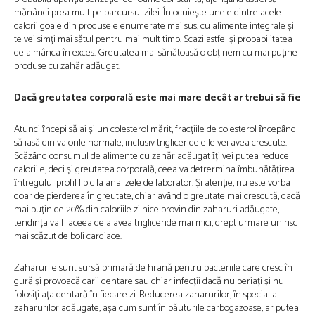
mănânci prea mult pe parcursul zilei. Înlocuiește unele dintre acele
calorii goale din produsele enumerate mai sus, cu alimente integrale și
te vei simți mai sătul pentru mai mult timp. Scazi astfel și probabilitatea
de a mânca în exces. Greutatea mai sănătoasă o obținem cu mai puține
produse cu zahăr adăugat.
Dacă greutatea corporală este mai mare decât ar trebui să fie
Atunci ȋncepi să ai și un colesterol mărit, fracțiile de colesterol ȋncepȃnd
să iasă din valorile normale, inclusiv trigliceridele le vei avea crescute.
Scăzȃnd consumul de alimente cu zahăr adăugat ȋți vei putea reduce
caloriile, deci și greutatea corporală, ceea va detrermina îmbunătățirea
ȋntregului profil lipic la analizele de laborator. Și atenție, nu este vorba
doar de pierderea în greutate, chiar avȃnd o greutate mai crescută, dacă
mai puțin de 20% din caloriile zilnice provin din zaharuri adăugate,
tendința va fi aceea de a avea trigliceride mai mici, drept urmare un risc
mai scăzut de boli cardiace.
Zaharurile sunt sursă primară de hrană pentru bacteriile care cresc în
gură și provoacă carii dentare sau chiar infecții dacă nu periați și nu
folosiți ața dentară în fiecare zi. Reducerea zaharurilor, în special a
zaharurilor adăugate, așa cum sunt în băuturile carbogazoase, ar putea